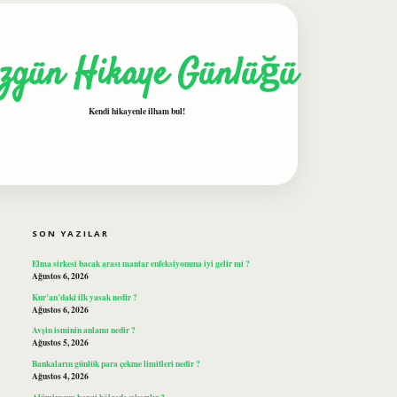
zgün Hikaye Günlüğü
Kendi hikayenle ilham bul!
SIDEBAR
ilbet
SON YAZILAR
Elma sirkesi bacak arası mantar enfeksiyonuna iyi gelir mi ?
Ağustos 6, 2026
Kur’an’daki ilk yasak nedir ?
Ağustos 6, 2026
Avşin isminin anlamı nedir ?
Ağustos 5, 2026
Bankaların günlük para çekme limitleri nedir ?
Ağustos 4, 2026
Alüminyum hangi bölgede çıkarılır ?