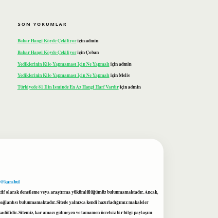
SON YORUMLAR
Bahar Hangi Köyde Çekiliyor
için
admin
Bahar Hangi Köyde Çekiliyor
için
Çoban
Yediklerinin Kilo Yapmaması Için Ne Yapmalı
için
admin
Yediklerinin Kilo Yapmaması Için Ne Yapmalı
için
Melis
Türkiyede 81 Ilin Isminde En Az Hangi Harf Vardır
için
admin
 @karabul
proaktif olarak denetleme veya araştırma yükümlülüğümüz bulunmamaktadır. Ancak,
r bağlantısı bulunmamaktadır. Sitede yalnızca kendi hazırladığımız makaleler
sadüfidir. Sitemiz, kar amacı gütmeyen ve tamamen ücretsiz bir bilgi paylaşım