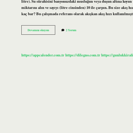
litre). Su sürahisini banyonuzdaki musluğun veya duşun altına koyun ve
miktarını alın ve sayıyı (litre cinsinden) 10 ile çarpın. Bu size akış h
kaç bar? Bu çalışmada referans olarak akışkan akış hızı kullanılmış
Musluk
Devamını okuyun
2 Yorum
Su
Basıncı
Nasıl
Ölçülür
https://appcalender.com.tr
https://dilegno.com.tr
https://gunlukkiral