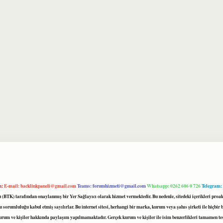
m:
E-mail:
backlinkpaneli@gmail.com
Teams:
forumhizmeti@gmail.com
Whatsapp: 0262 606 0 726
Telegram:
mu (BTK) tarafından onaylanmış bir Yer Sağlayıcı olarak hizmet vermektedir. Bu nedenle, sitedeki içerikleri 
 sorumluluğu kabul etmiş sayılırlar. Bu internet sitesi, herhangi bir marka, kurum veya şahıs şirketi ile hiçbi
kurum ve kişiler hakkında paylaşım yapılmamaktadır. Gerçek kurum ve kişiler ile isim benzerlikleri tamamen te