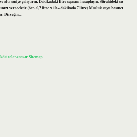
 altı saniye çalıştırın. Dakikadaki litre sayısını hesaplayın. Sürahideki su
ızınızı verecektir (örn. 0,7 litre x 10 = dakikada 7 litre) Musluk suyu basıncı
tır. Dirseğin…
ikdaireler.com.tr
Sitemap