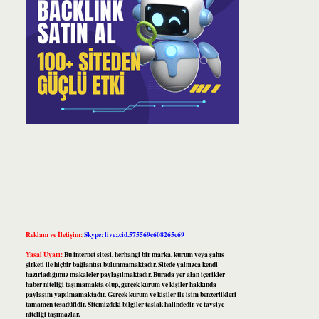
Reklam ve İletişim:
Skype: live:.cid.575569c608265c69
Yasal Uyarı:
Bu internet sitesi, herhangi bir marka, kurum veya şahıs
şirketi ile hiçbir bağlantısı bulunmamaktadır. Sitede yalnızca kendi
hazırladığımız makaleler paylaşılmaktadır. Burada yer alan içerikler
haber niteliği taşımamakta olup, gerçek kurum ve kişiler hakkında
paylaşım yapılmamaktadır. Gerçek kurum ve kişiler ile isim benzerlikleri
tamamen tesadüfidir. Sitemizdeki bilgiler taslak halindedir ve tavsiye
niteliği taşımazlar.