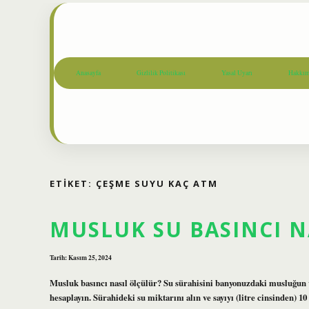
Anasayfa
Gizlilik Politikası
Yasal Uyarı
Hakkım
ETIKET:
ÇEŞME SUYU KAÇ ATM
MUSLUK SU BASINCI N
Tarih: Kasım 25, 2024
Musluk basıncı nasıl ölçülür? Su sürahisini banyonuzdaki musluğun vey
hesaplayın. Sürahideki su miktarını alın ve sayıyı (litre cinsinden) 10 