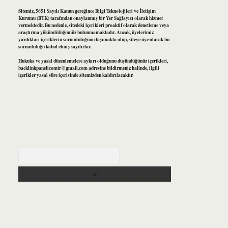
Sitemiz, 5651 Sayılı Kanun gereğince Bilgi Teknolojileri ve İletişim
Kurumu (BTK) tarafından onaylanmış bir Yer Sağlayıcı olarak hizmet
vermektedir. Bu nedenle, sitedeki içerikleri proaktif olarak denetleme veya
araştırma yükümlülüğümüz bulunmamaktadır. Ancak, üyelerimiz
yazdıkları içeriklerin sorumluluğunu taşımakta olup, siteye üye olarak bu
sorumluluğu kabul etmiş sayılırlar.
Hukuka ve yasal düzenlemelere aykırı olduğunu düşündüğünüz içerikleri,
backlinkpanelicomtr@gmail.com
adresine bildirmeniz halinde, ilgili
içerikler yasal süre içerisinde sitemizden kaldırılacaktır.
Arama