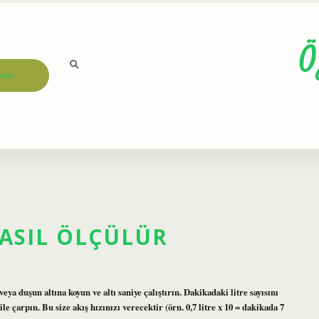
Ö
ızda
ASIL ÖLÇÜLÜR
a duşun altına koyun ve altı saniye çalıştırın. Dakikadaki litre sayısını
ile çarpın. Bu size akış hızınızı verecektir (örn. 0,7 litre x 10 = dakikada 7