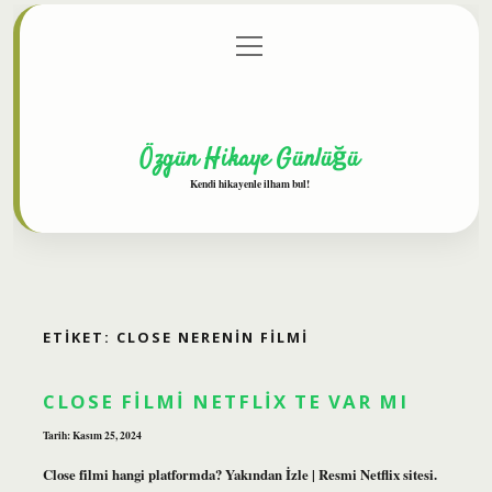
menüyü
Anasayfa
Gizlilik Politikası
Yasal Uyarı
aç
Hakkımızda
Özgün Hikaye Günlüğü
Kendi hikayenle ilham bul!
ETIKET:
CLOSE NERENIN FILMI
CLOSE FILMI NETFLIX TE VAR MI
Tarih: Kasım 25, 2024
Close filmi hangi platformda? Yakından İzle | Resmi Netflix sitesi.