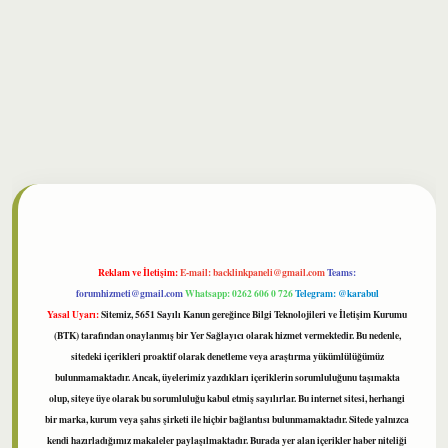
lbet
Reklam ve İletişim:
E-mail:
backlinkpaneli@gmail.com
Teams:
forumhizmeti@gmail.com
Whatsapp: 0262 606 0 726
Telegram: @karabul
Yasal Uyarı:
Sitemiz, 5651 Sayılı Kanun gereğince Bilgi Teknolojileri ve İletişim Kurumu
(BTK) tarafından onaylanmış bir Yer Sağlayıcı olarak hizmet vermektedir. Bu nedenle,
sitedeki içerikleri proaktif olarak denetleme veya araştırma yükümlülüğümüz
bulunmamaktadır. Ancak, üyelerimiz yazdıkları içeriklerin sorumluluğunu taşımakta
olup, siteye üye olarak bu sorumluluğu kabul etmiş sayılırlar. Bu internet sitesi, herhangi
bir marka, kurum veya şahıs şirketi ile hiçbir bağlantısı bulunmamaktadır. Sitede yalnızca
kendi hazırladığımız makaleler paylaşılmaktadır. Burada yer alan içerikler haber niteliği