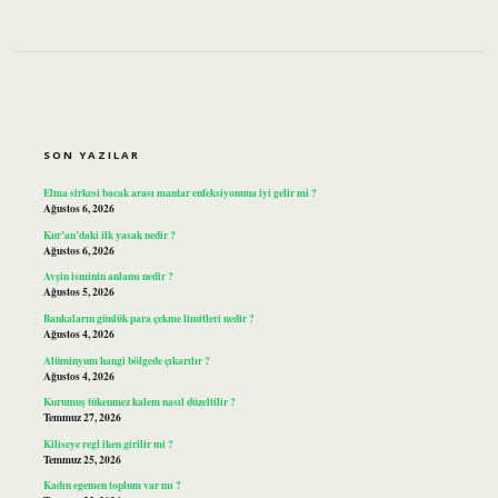
SIDEBAR
SON YAZILAR
Elma sirkesi bacak arası mantar enfeksiyonuna iyi gelir mi ?
Ağustos 6, 2026
Kur’an’daki ilk yasak nedir ?
Ağustos 6, 2026
Avşin isminin anlamı nedir ?
Ağustos 5, 2026
Bankaların günlük para çekme limitleri nedir ?
Ağustos 4, 2026
Alüminyum hangi bölgede çıkarılır ?
Ağustos 4, 2026
Kurumuş tükenmez kalem nasıl düzeltilir ?
Temmuz 27, 2026
Kiliseye regl iken girilir mi ?
Temmuz 25, 2026
Kadın egemen toplum var mı ?