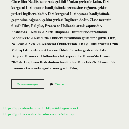
Close film Netflix’te nerede çekildi? Yakın yerlerde kalın. Dizi
kurgusal Livingstone banliyösünde geçmesine rağmen, çekim
yerleri İngiltere’dedir. Dizi kurgusal Livingstone banliyösünde
geçmesine rağmen, çekim yerleri İngiltere’dedir. Close nerenin
filmi? Film, Belçika, Fransa ve Hollanda ortak yapımıdır.
Fransa’da 1 Kasım 2022’de Diaphana Distribution tarafından,
Benelüks’te 2 Kasım’da Lumière tarafından gösterime girdi. Film,
24 Ocak 2023’te 95. Akademi Ödülleri’nde En İyi Uluslararası Uzun
Metraj Film dalında Akademi Ödülü’ne aday gösterildi. Film,
Belçika, Fransa ve Hollanda ortak yapımıdır. Fransa’da 1 Kasım
2022’de Diaphana Distribution tarafından, Benelüks’te 2 Kasım’da
Lumière tarafından gösterime girdi. Film,…
Close
Devamını okuyun
2 Yorum
Filmi
Netflix
Te
Var
Mı
https://appcalender.com.tr
https://dilegno.com.tr
https://gunlukkiralikdaireler.com.tr
Sitemap