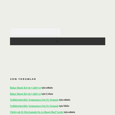
Arama
SON YORUMLAR
Bahar Hangi Köyde Çekiliyor
için
admin
Bahar Hangi Köyde Çekiliyor
için
Çoban
Yediklerinin Kilo Yapmaması Için Ne Yapmalı
için
admin
Yediklerinin Kilo Yapmaması Için Ne Yapmalı
için
Melis
Türkiyede 81 Ilin Isminde En Az Hangi Harf Vardır
için
admin