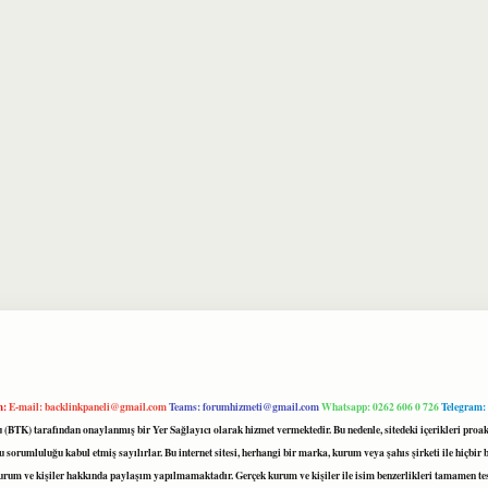
m:
E-mail:
backlinkpaneli@gmail.com
Teams:
forumhizmeti@gmail.com
Whatsapp: 0262 606 0 726
Telegram:
mu (BTK) tarafından onaylanmış bir Yer Sağlayıcı olarak hizmet vermektedir. Bu nedenle, sitedeki içerikleri 
 sorumluluğu kabul etmiş sayılırlar. Bu internet sitesi, herhangi bir marka, kurum veya şahıs şirketi ile hiçbi
kurum ve kişiler hakkında paylaşım yapılmamaktadır. Gerçek kurum ve kişiler ile isim benzerlikleri tamamen te