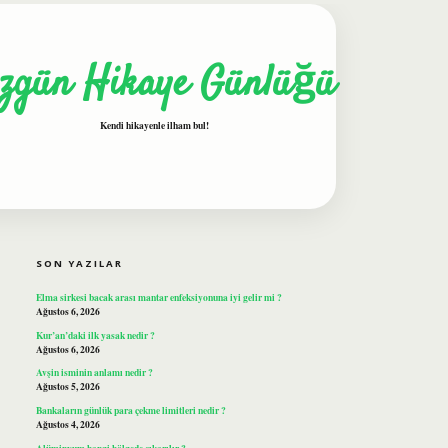
zgün Hikaye Günlüğü
Kendi hikayenle ilham bul!
SIDEBAR
ilbet
SON YAZILAR
Elma sirkesi bacak arası mantar enfeksiyonuna iyi gelir mi ?
Ağustos 6, 2026
Kur’an’daki ilk yasak nedir ?
Ağustos 6, 2026
Avşin isminin anlamı nedir ?
Ağustos 5, 2026
Bankaların günlük para çekme limitleri nedir ?
Ağustos 4, 2026
Alüminyum hangi bölgede çıkarılır ?