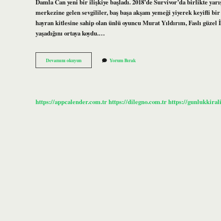
Damla Can yeni bir ilişkiye başladı. 2018’de Survivor’da birlikte yarı
merkezine gelen sevgililer, baş başa akşam yemeği yiyerek keyifli bi
hayran kitlesine sahip olan ünlü oyuncu Murat Yıldırım, Faslı güzel İ
yaşadığını ortaya koydu.…
Survivor
Devamını okuyun
Yorum Bırak
Murat
Sevgilisi
Kim
https://appcalender.com.tr
https://dilegno.com.tr
https://gunlukkiral