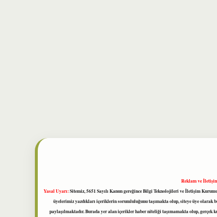
Reklam ve İletişi
Yasal Uyarı:
Sitemiz, 5651 Sayılı Kanun gereğince Bilgi Teknolojileri ve İletişim Kuru
üyelerimiz yazdıkları içeriklerin sorumluluğunu taşımakta olup, siteye üye olarak bu
paylaşılmaktadır. Burada yer alan içerikler haber niteliği taşımamakta olup, gerçek 