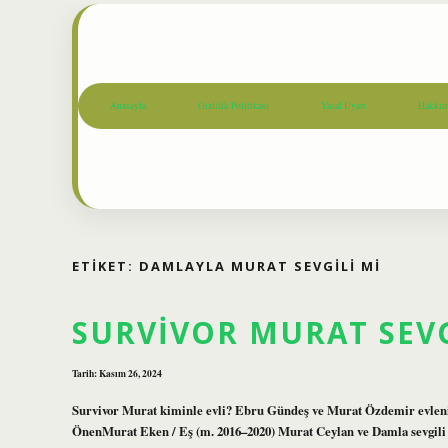
Anasayfa
Gizlilik Politikası
Yasal Uyarı
Hakkım
ETIKET:
DAMLAYLA MURAT SEVGILI MI
SURVIVOR MURAT SEVG
Tarih: Kasım 26, 2024
Survivor Murat kiminle evli? Ebru Gündeş ve Murat Özdemir evle
ÖnenMurat Eken / Eş (m. 2016–2020) Murat Ceylan ve Damla sevgil