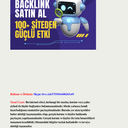
Reklam ve İletişim:
Skype: live:.cid.575569c608265c69
Yasal Uyarı:
Bu internet sitesi, herhangi bir marka, kurum veya şahıs
şirketi ile hiçbir bağlantısı bulunmamaktadır. Sitede yalnızca kendi
hazırladığımız makaleler paylaşılmaktadır. Burada yer alan içerikler
haber niteliği taşımamakta olup, gerçek kurum ve kişiler hakkında
paylaşım yapılmamaktadır. Gerçek kurum ve kişiler ile isim benzerlikleri
tamamen tesadüfidir. Sitemizdeki bilgiler taslak halindedir ve tavsiye
niteliği taşımazlar.