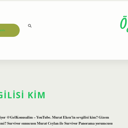
Ö
ızda
ILISI KIM
niyor @GelKonusalim – YouTube. Murat Eken’in sevgilisi kim? Gizem
i mi? Survivor sunucusu Murat Ceylan ile Survivor Panorama yorumcusu