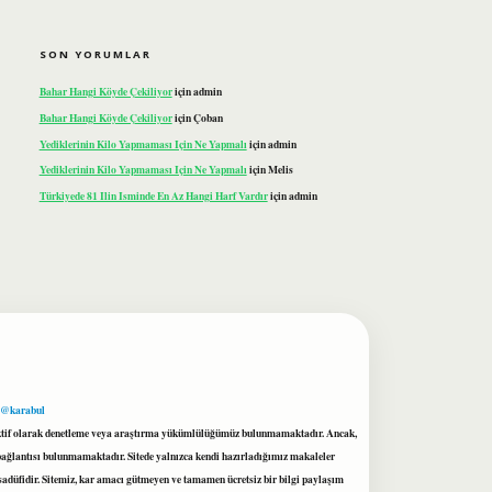
SON YORUMLAR
Bahar Hangi Köyde Çekiliyor
için
admin
Bahar Hangi Köyde Çekiliyor
için
Çoban
Yediklerinin Kilo Yapmaması Için Ne Yapmalı
için
admin
Yediklerinin Kilo Yapmaması Için Ne Yapmalı
için
Melis
Türkiyede 81 Ilin Isminde En Az Hangi Harf Vardır
için
admin
 @karabul
proaktif olarak denetleme veya araştırma yükümlülüğümüz bulunmamaktadır. Ancak,
r bağlantısı bulunmamaktadır. Sitede yalnızca kendi hazırladığımız makaleler
sadüfidir. Sitemiz, kar amacı gütmeyen ve tamamen ücretsiz bir bilgi paylaşım