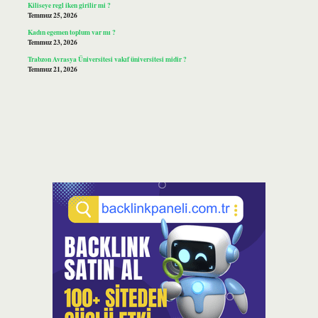
Kiliseye regl iken girilir mi ?
Temmuz 25, 2026
Kadın egemen toplum var mı ?
Temmuz 23, 2026
Trabzon Avrasya Üniversitesi vakıf üniversitesi midir ?
Temmuz 21, 2026