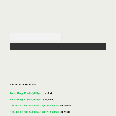
Arama
SON YORUMLAR
Bahar Hangi Köyde Çekiliyor
için
admin
Bahar Hangi Köyde Çekiliyor
için
Çoban
Yediklerinin Kilo Yapmaması Için Ne Yapmalı
için
admin
Yediklerinin Kilo Yapmaması Için Ne Yapmalı
için
Melis