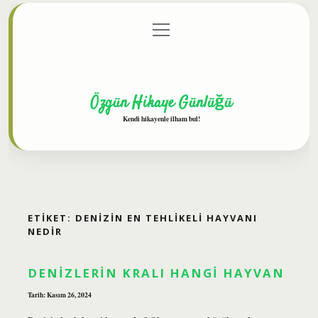
menüyü
Anasayfa
Gizlilik Politikası
Yasal Uyarı
aç
Hakkımızda
Özgün Hikaye Günlüğü
Kendi hikayenle ilham bul!
ETIKET:
DENIZIN EN TEHLIKELI HAYVANI
NEDIR
DENIZLERIN KRALI HANGI HAYVAN
Tarih: Kasım 26, 2024