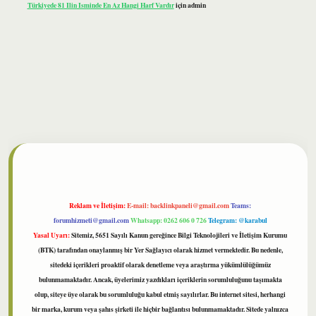
Türkiyede 81 Ilin Isminde En Az Hangi Harf Vardır
için
admin
bet
Reklam ve İletişim:
E-mail:
backlinkpaneli@gmail.com
Teams:
forumhizmeti@gmail.com
Whatsapp: 0262 606 0 726
Telegram: @karabul
Yasal Uyarı:
Sitemiz, 5651 Sayılı Kanun gereğince Bilgi Teknolojileri ve İletişim Kurumu
(BTK) tarafından onaylanmış bir Yer Sağlayıcı olarak hizmet vermektedir. Bu nedenle,
sitedeki içerikleri proaktif olarak denetleme veya araştırma yükümlülüğümüz
bulunmamaktadır. Ancak, üyelerimiz yazdıkları içeriklerin sorumluluğunu taşımakta
olup, siteye üye olarak bu sorumluluğu kabul etmiş sayılırlar. Bu internet sitesi, herhangi
bir marka, kurum veya şahıs şirketi ile hiçbir bağlantısı bulunmamaktadır. Sitede yalnızca