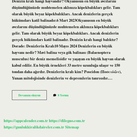
Denizin kralı hangi hayvandır? Okyanusun en büyük avcılarını
düşündüğünüzde muhtemelen aklınıza köpekbalıkları gelir. Tam
olarak büyük beyaz köpekbalıkları. Ancak denizlerin gerçek
hükümdarı katil balinadır.6 Mart 2023Okyanusun en büyük
avcılarını düşündüğünüzde muhtemelen aklınıza köpekbalıkları
gelir. Tam olarak büyük beyaz köpekbalıkları. Ancak denizlerin
gerçek hükümdarı katil balinadır. Denizin kralı hangi balıktır?
Dorade: Denizlerin Kralı10 Mayıs 2024 Denizlerin en büyük
hayvanı nedir? Mavi balina veya gök balinası (Balaenoptera
musculus) bir deniz memelisidir ve yaşayan en büyük hayvan olarak
kabul edilir. En büyük örnekleri 33 metre uzunluğa ulaşır ve 150
tondan daha ağırdır. Denizlerin kralı kim? Poseidon (Ποσειδῶν),
Yunan mitolojisinde denizlerin ve depremlerin tanrısıdır.…
Denizlerin
Devamını okuyun
8 Yorum
Kralı
Hangi
Hayvan
https://appcalender.com.tr
https://dilegno.com.tr
https://gunlukkiralikdaireler.com.tr
Sitemap