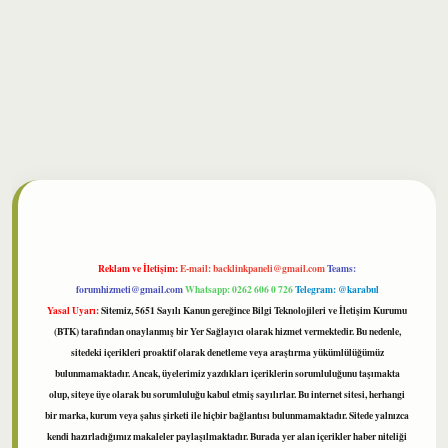
ilbet
Reklam ve İletişim:
E-mail:
backlinkpaneli@gmail.com
Teams:
forumhizmeti@gmail.com
Whatsapp: 0262 606 0 726
Telegram: @karabul
Yasal Uyarı:
Sitemiz, 5651 Sayılı Kanun gereğince Bilgi Teknolojileri ve İletişim Kurumu
(BTK) tarafından onaylanmış bir Yer Sağlayıcı olarak hizmet vermektedir. Bu nedenle,
sitedeki içerikleri proaktif olarak denetleme veya araştırma yükümlülüğümüz
bulunmamaktadır. Ancak, üyelerimiz yazdıkları içeriklerin sorumluluğunu taşımakta
olup, siteye üye olarak bu sorumluluğu kabul etmiş sayılırlar. Bu internet sitesi, herhangi
bir marka, kurum veya şahıs şirketi ile hiçbir bağlantısı bulunmamaktadır. Sitede yalnızca
kendi hazırladığımız makaleler paylaşılmaktadır. Burada yer alan içerikler haber niteliği