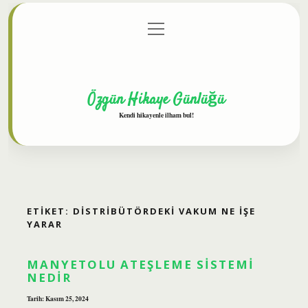
menüyü
Anasayfa
Gizlilik Politikası
Yasal Uyarı
aç
Hakkımızda
Özgün Hikaye Günlüğü
Kendi hikayenle ilham bul!
ETIKET:
DISTRIBÜTÖRDEKI VAKUM NE IŞE
YARAR
MANYETOLU ATEŞLEME SISTEMI
NEDIR
Tarih: Kasım 25, 2024