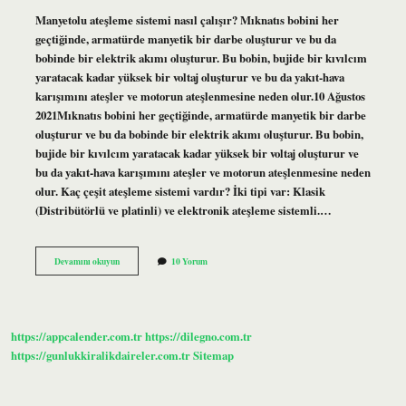
Manyetolu ateşleme sistemi nasıl çalışır? Mıknatıs bobini her
geçtiğinde, armatürde manyetik bir darbe oluşturur ve bu da
bobinde bir elektrik akımı oluşturur. Bu bobin, bujide bir kıvılcım
yaratacak kadar yüksek bir voltaj oluşturur ve bu da yakıt-hava
karışımını ateşler ve motorun ateşlenmesine neden olur.10 Ağustos
2021Mıknatıs bobini her geçtiğinde, armatürde manyetik bir darbe
oluşturur ve bu da bobinde bir elektrik akımı oluşturur. Bu bobin,
bujide bir kıvılcım yaratacak kadar yüksek bir voltaj oluşturur ve
bu da yakıt-hava karışımını ateşler ve motorun ateşlenmesine neden
olur. Kaç çeşit ateşleme sistemi vardır? İki tipi var: Klasik
(Distribütörlü ve platinli) ve elektronik ateşleme sistemli.…
Manyetolu
Devamını okuyun
10 Yorum
Ateşleme
Sistemi
Nedir
https://appcalender.com.tr
https://dilegno.com.tr
https://gunlukkiralikdaireler.com.tr
Sitemap