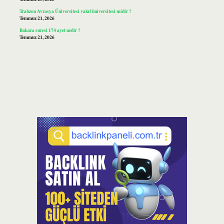
Trabzon Avrasya Üniversitesi vakıf üniversitesi midir ?
Temmuz 21, 2026
Bakara suresi 174 ayet nedir ?
Temmuz 21, 2026