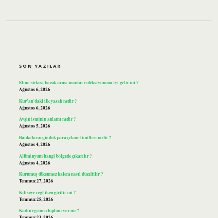
SIDEBAR
SON YAZILAR
Elma sirkesi bacak arası mantar enfeksiyonuna iyi gelir mi ?
Ağustos 6, 2026
Kur’an’daki ilk yasak nedir ?
Ağustos 6, 2026
Avşin isminin anlamı nedir ?
Ağustos 5, 2026
Bankaların günlük para çekme limitleri nedir ?
Ağustos 4, 2026
Alüminyum hangi bölgede çıkarılır ?
Ağustos 4, 2026
Kurumuş tükenmez kalem nasıl düzeltilir ?
Temmuz 27, 2026
Kiliseye regl iken girilir mi ?
Temmuz 25, 2026
Kadın egemen toplum var mı ?
Temmuz 23, 2026