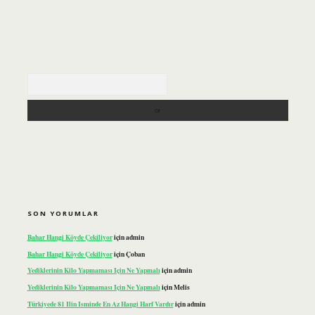
Arama
SON YORUMLAR
Bahar Hangi Köyde Çekiliyor
için
admin
Bahar Hangi Köyde Çekiliyor
için
Çoban
Yediklerinin Kilo Yapmaması Için Ne Yapmalı
için
admin
Yediklerinin Kilo Yapmaması Için Ne Yapmalı
için
Melis
Türkiyede 81 Ilin Isminde En Az Hangi Harf Vardır
için
admin