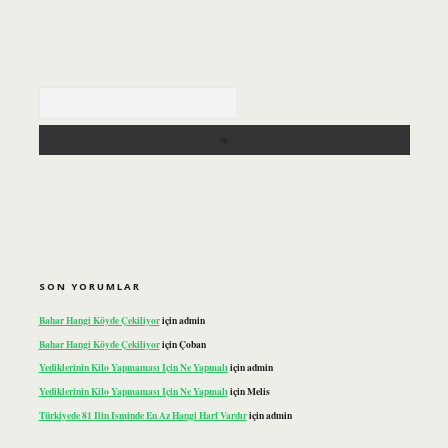
Arama
SON YORUMLAR
Bahar Hangi Köyde Çekiliyor
için
admin
Bahar Hangi Köyde Çekiliyor
için
Çoban
Yediklerinin Kilo Yapmaması Için Ne Yapmalı
için
admin
Yediklerinin Kilo Yapmaması Için Ne Yapmalı
için
Melis
Türkiyede 81 Ilin Isminde En Az Hangi Harf Vardır
için
admin