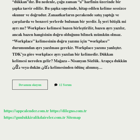
“dükkan”dır. Bu nedenle, çoğu zaman “a” harfinin üzerinde bir
şapka tasvir edilir. Bu şapka sayesinde, hitap edilen kelime sessizce
okunur ve doğrudur. Zanaatkarların perakende satış yaptığı ve
çarşılarda ve benzeri yerlerde bulunan bir yerdir. İş yeri bitişik mi
ayrı mı? Workplace kelimesi bazen birleştirilir, bazen ayrı yazılır,
ancak bazen hangisinin doğru olduğunu bilmek mümkün olmaz.
“Workplace” kelimesinin doğru yazımı için “workplace”
durumundan ayrı yazılması gerekir. Workplace yazımı yanlıştır.
TDK’ya göre workplace ayrı yazılan bir kelimedir. Dükkan
kelimesi nereden gelir? Mağaza – Nisanyan Sözlük. Arapça dukkān
دكّان veya dukān دكان kelimesinden ödünç alınmış…
Dükkan
Devamını okuyun
12 Yorum
Nasıl
Yazılır
Tdk
https://appcalender.com.tr
https://dilegno.com.tr
https://gunlukkiralikdaireler.com.tr
Sitemap