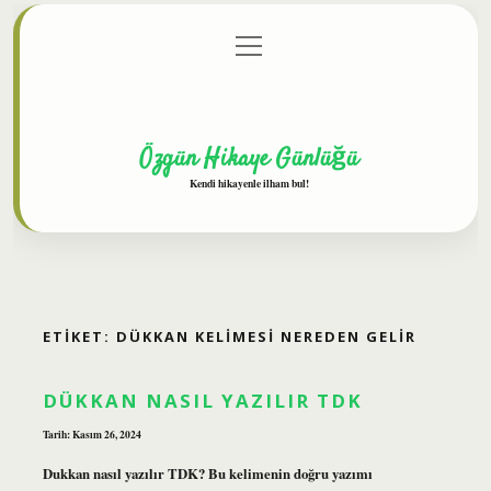
menüyü
Anasayfa
Gizlilik Politikası
Yasal Uyarı
aç
Hakkımızda
Özgün Hikaye Günlüğü
Kendi hikayenle ilham bul!
ETIKET:
DÜKKAN KELIMESI NEREDEN GELIR
DÜKKAN NASIL YAZILIR TDK
Tarih: Kasım 26, 2024
Dukkan nasıl yazılır TDK? Bu kelimenin doğru yazımı