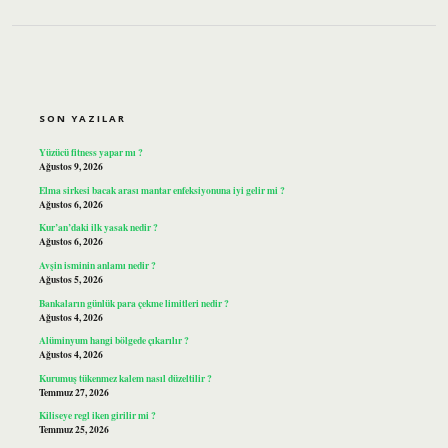
SIDEBAR
SON YAZILAR
Yüzücü fitness yapar mı ?
Ağustos 9, 2026
Elma sirkesi bacak arası mantar enfeksiyonuna iyi gelir mi ?
Ağustos 6, 2026
Kur’an’daki ilk yasak nedir ?
Ağustos 6, 2026
Avşin isminin anlamı nedir ?
Ağustos 5, 2026
Bankaların günlük para çekme limitleri nedir ?
Ağustos 4, 2026
Alüminyum hangi bölgede çıkarılır ?
Ağustos 4, 2026
Kurumuş tükenmez kalem nasıl düzeltilir ?
Temmuz 27, 2026
Kiliseye regl iken girilir mi ?
Temmuz 25, 2026