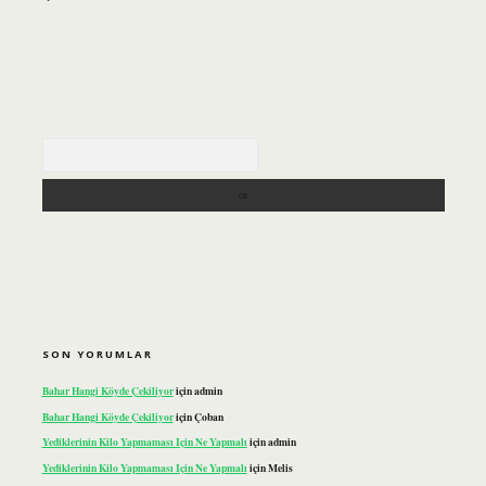
Arama
SON YORUMLAR
Bahar Hangi Köyde Çekiliyor
için
admin
Bahar Hangi Köyde Çekiliyor
için
Çoban
Yediklerinin Kilo Yapmaması Için Ne Yapmalı
için
admin
Yediklerinin Kilo Yapmaması Için Ne Yapmalı
için
Melis