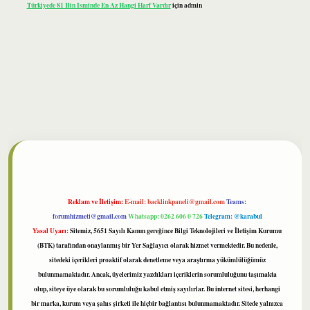
Türkiyede 81 Ilin Isminde En Az Hangi Harf Vardır
için
admin
ilbet
Reklam ve İletişim:
E-mail:
backlinkpaneli@gmail.com
Teams:
forumhizmeti@gmail.com
Whatsapp: 0262 606 0 726
Telegram: @karabul
Yasal Uyarı:
Sitemiz, 5651 Sayılı Kanun gereğince Bilgi Teknolojileri ve İletişim Kurumu
(BTK) tarafından onaylanmış bir Yer Sağlayıcı olarak hizmet vermektedir. Bu nedenle,
sitedeki içerikleri proaktif olarak denetleme veya araştırma yükümlülüğümüz
bulunmamaktadır. Ancak, üyelerimiz yazdıkları içeriklerin sorumluluğunu taşımakta
olup, siteye üye olarak bu sorumluluğu kabul etmiş sayılırlar. Bu internet sitesi, herhangi
bir marka, kurum veya şahıs şirketi ile hiçbir bağlantısı bulunmamaktadır. Sitede yalnızca