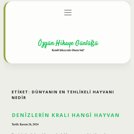
menüyü
Anasayfa
Gizlilik Politikası
Yasal Uyarı
aç
Hakkımızda
Özgün Hikaye Günlüğü
Kendi hikayenle ilham bul!
ETIKET:
DÜNYANIN EN TEHLIKELI HAYVANI
NEDIR
DENIZLERIN KRALI HANGI HAYVAN
Tarih: Kasım 26, 2024