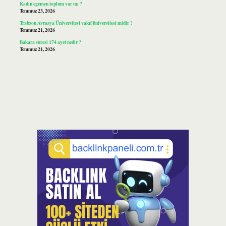
Kadın egemen toplum var mı ?
Temmuz 23, 2026
Trabzon Avrasya Üniversitesi vakıf üniversitesi midir ?
Temmuz 21, 2026
Bakara suresi 174 ayet nedir ?
Temmuz 21, 2026