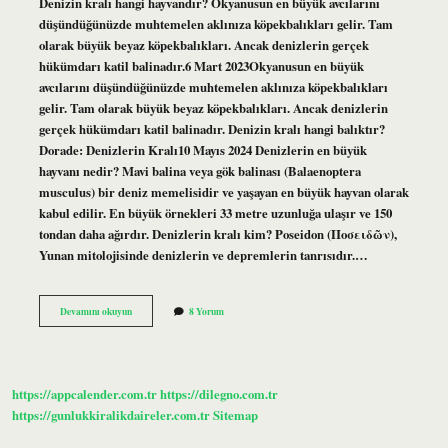
Denizin kralı hangi hayvandır? Okyanusun en büyük avcılarını
düşündüğünüzde muhtemelen aklınıza köpekbalıkları gelir. Tam
olarak büyük beyaz köpekbalıkları. Ancak denizlerin gerçek
hükümdarı katil balinadır.6 Mart 2023Okyanusun en büyük
avcılarını düşündüğünüzde muhtemelen aklınıza köpekbalıkları
gelir. Tam olarak büyük beyaz köpekbalıkları. Ancak denizlerin
gerçek hükümdarı katil balinadır. Denizin kralı hangi balıktır?
Dorade: Denizlerin Kralı10 Mayıs 2024 Denizlerin en büyük
hayvanı nedir? Mavi balina veya gök balinası (Balaenoptera
musculus) bir deniz memelisidir ve yaşayan en büyük hayvan olarak
kabul edilir. En büyük örnekleri 33 metre uzunluğa ulaşır ve 150
tondan daha ağırdır. Denizlerin kralı kim? Poseidon (Ποσειδῶν),
Yunan mitolojisinde denizlerin ve depremlerin tanrısıdır.…
Denizlerin
Devamını okuyun
8 Yorum
Kralı
Hangi
Hayvan
https://appcalender.com.tr
https://dilegno.com.tr
https://gunlukkiralikdaireler.com.tr
Sitemap