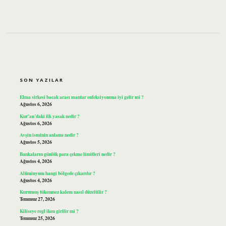
SIDEBAR
SON YAZILAR
Elma sirkesi bacak arası mantar enfeksiyonuna iyi gelir mi ?
Ağustos 6, 2026
Kur’an’daki ilk yasak nedir ?
Ağustos 6, 2026
Avşin isminin anlamı nedir ?
Ağustos 5, 2026
Bankaların günlük para çekme limitleri nedir ?
Ağustos 4, 2026
Alüminyum hangi bölgede çıkarılır ?
Ağustos 4, 2026
Kurumuş tükenmez kalem nasıl düzeltilir ?
Temmuz 27, 2026
Kiliseye regl iken girilir mi ?
Temmuz 25, 2026