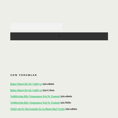
Arama
SON YORUMLAR
Bahar Hangi Köyde Çekiliyor
için
admin
Bahar Hangi Köyde Çekiliyor
için
Çoban
Yediklerinin Kilo Yapmaması Için Ne Yapmalı
için
admin
Yediklerinin Kilo Yapmaması Için Ne Yapmalı
için
Melis
Türkiyede 81 Ilin Isminde En Az Hangi Harf Vardır
için
admin