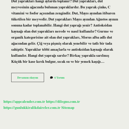
Dut yaprakları hangi aylarda toplanır? Dut yaprakları, dut
meyvesinin ağacında bulunan yapraklardır. Bu yaprak çinko, C
vitamini ve fosfor açısından zengindir. Dut, Mayıs ayından itibaren
tüketilen bir meyvedir. Dut yaprakları Mayıs ayından Ağustos ayının
sonuna kadar toplanabilir. Hangi dut yaprağı yenir? Antioksidan
kaynağı olan dut yaprakları nerede ve nasıl kullanılır? Gurme ve
organik kategorisine ait olan dut yaprakları, Morus alba adlı dut
ağacından gelir. Çiğ veya pişmiş olarak yenebilir ve tatlı bir tada
sahiptir. Yapraklar tıbbi amaçlarla ve antioksidan kaynağı olarak
kullanılır. Hangi dut yaprağı sarılır? Birkaç yaprakla sarılmış
Küçük bir kase kırık bulgur, sıcak su ve bir yemek kaşığı…
Dut
Devamını okuyun
6 Yorum
Yaprağı
Ne
Zaman
Toplanır
https://appcalender.com.tr
https://dilegno.com.tr
https://gunlukkiralikdaireler.com.tr
Sitemap