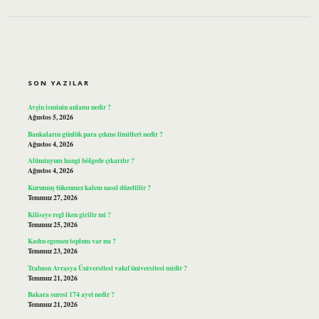
SIDEBAR
SON YAZILAR
Avşin isminin anlamı nedir ?
Ağustos 5, 2026
Bankaların günlük para çekme limitleri nedir ?
Ağustos 4, 2026
Alüminyum hangi bölgede çıkarılır ?
Ağustos 4, 2026
Kurumuş tükenmez kalem nasıl düzeltilir ?
Temmuz 27, 2026
Kiliseye regl iken girilir mi ?
Temmuz 25, 2026
Kadın egemen toplum var mı ?
Temmuz 23, 2026
Trabzon Avrasya Üniversitesi vakıf üniversitesi midir ?
Temmuz 21, 2026
Bakara suresi 174 ayet nedir ?
Temmuz 21, 2026