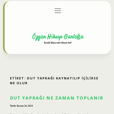
menüyü
Anasayfa
Gizlilik Politikası
Yasal Uyarı
aç
Hakkımızda
Özgün Hikaye Günlüğü
Kendi hikayenle ilham bul!
ETIKET:
DUT YAPRAĞI KAYNATILIP IÇILIRSE
NE OLUR
DUT YAPRAĞI NE ZAMAN TOPLANIR
Tarih: Kasım 26, 2024