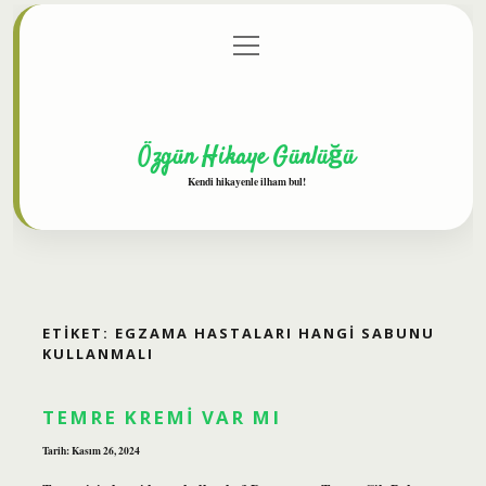
menüyü
Anasayfa
Gizlilik Politikası
Yasal Uyarı
aç
Hakkımızda
Özgün Hikaye Günlüğü
Kendi hikayenle ilham bul!
ETIKET:
EGZAMA HASTALARI HANGI SABUNU
KULLANMALI
TEMRE KREMI VAR MI
Tarih: Kasım 26, 2024