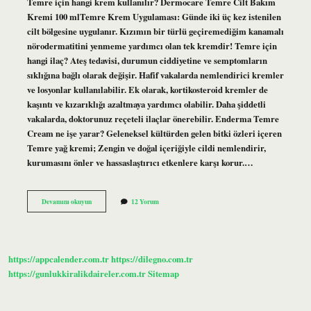
Temre için hangi krem kullanılır? Dermocare Temre Cilt Bakım
Kremi 100 mlTemre Krem Uygulaması: Günde iki üç kez istenilen
cilt bölgesine uygulanır. Kızımın bir türlü geçiremediğim kanamalı
nörodermatitini yenmeme yardımcı olan tek kremdir! Temre için
hangi ilaç? Ateş tedavisi, durumun ciddiyetine ve semptomların
sıklığına bağlı olarak değişir. Hafif vakalarda nemlendirici kremler
ve losyonlar kullanılabilir. Ek olarak, kortikosteroid kremler de
kaşıntı ve kızarıklığı azaltmaya yardımcı olabilir. Daha şiddetli
vakalarda, doktorunuz reçeteli ilaçlar önerebilir. Enderma Temre
Cream ne işe yarar? Geleneksel kültürden gelen bitki özleri içeren
Temre yağ kremi; Zengin ve doğal içeriğiyle cildi nemlendirir,
kurumasını önler ve hassaslaştırıcı etkenlere karşı korur.…
Temre
Devamını okuyun
12 Yorum
Kremi
Var
Mı
https://appcalender.com.tr
https://dilegno.com.tr
https://gunlukkiralikdaireler.com.tr
Sitemap