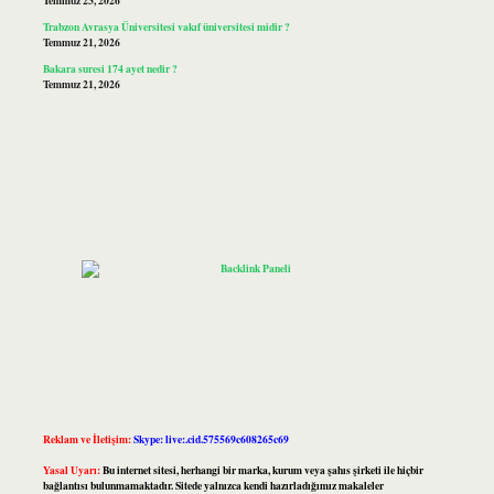
Temmuz 23, 2026
Trabzon Avrasya Üniversitesi vakıf üniversitesi midir ?
Temmuz 21, 2026
Bakara suresi 174 ayet nedir ?
Temmuz 21, 2026
Reklam ve İletişim:
Skype: live:.cid.575569c608265c69
Yasal Uyarı:
Bu internet sitesi, herhangi bir marka, kurum veya şahıs şirketi ile hiçbir
bağlantısı bulunmamaktadır. Sitede yalnızca kendi hazırladığımız makaleler