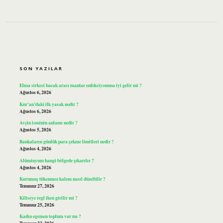
SIDEBAR
SON YAZILAR
Elma sirkesi bacak arası mantar enfeksiyonuna iyi gelir mi ?
Ağustos 6, 2026
Kur’an’daki ilk yasak nedir ?
Ağustos 6, 2026
Avşin isminin anlamı nedir ?
Ağustos 5, 2026
Bankaların günlük para çekme limitleri nedir ?
Ağustos 4, 2026
Alüminyum hangi bölgede çıkarılır ?
Ağustos 4, 2026
Kurumuş tükenmez kalem nasıl düzeltilir ?
Temmuz 27, 2026
Kiliseye regl iken girilir mi ?
Temmuz 25, 2026
Kadın egemen toplum var mı ?