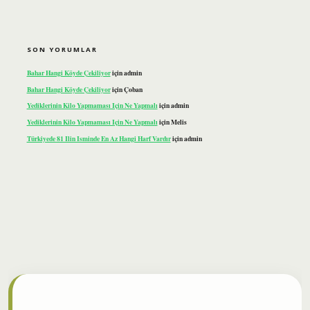
SON YORUMLAR
Bahar Hangi Köyde Çekiliyor
için
admin
Bahar Hangi Köyde Çekiliyor
için
Çoban
Yediklerinin Kilo Yapmaması Için Ne Yapmalı
için
admin
Yediklerinin Kilo Yapmaması Için Ne Yapmalı
için
Melis
Türkiyede 81 Ilin Isminde En Az Hangi Harf Vardır
için
admin
ilbet