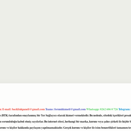
m:
E-mail:
backlinkpaneli@gmail.com
Teams:
forumhizmeti@gmail.com
Whatsapp: 0262 606 0 726
Telegram:
mu (BTK) tarafından onaylanmış bir Yer Sağlayıcı olarak hizmet vermektedir. Bu nedenle, sitedeki içerikleri 
 sorumluluğu kabul etmiş sayılırlar. Bu internet sitesi, herhangi bir marka, kurum veya şahıs şirketi ile hiçbi
kurum ve kişiler hakkında paylaşım yapılmamaktadır. Gerçek kurum ve kişiler ile isim benzerlikleri tamamen te