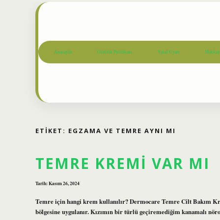
Anasayfa
Gizlilik Politikası
Yasal Uyarı
Hakkım
ETIKET:
EGZAMA VE TEMRE AYNI MI
TEMRE KREMI VAR MI
Tarih: Kasım 26, 2024
Temre için hangi krem kullanılır? Dermocare Temre Cilt Bakım Kr
bölgesine uygulanır. Kızımın bir türlü geçiremediğim kanamalı nör