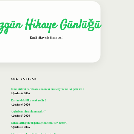
zgün Hikaye Günlüğü
Kendi hikayenle ilham bul!
SIDEBAR
ilbet
SON YAZILAR
Elma sirkesi bacak arası mantar enfeksiyonuna iyi gelir mi ?
Ağustos 6, 2026
Kur’an’daki ilk yasak nedir ?
Ağustos 6, 2026
Avşin isminin anlamı nedir ?
Ağustos 5, 2026
Bankaların günlük para çekme limitleri nedir ?
Ağustos 4, 2026
Alüminyum hangi bölgede çıkarılır ?