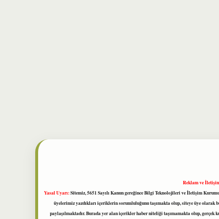
Reklam ve İletişi
Yasal Uyarı:
Sitemiz, 5651 Sayılı Kanun gereğince Bilgi Teknolojileri ve İletişim Kuru
üyelerimiz yazdıkları içeriklerin sorumluluğunu taşımakta olup, siteye üye olarak bu
paylaşılmaktadır. Burada yer alan içerikler haber niteliği taşımamakta olup, gerçek 