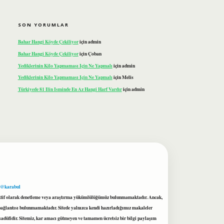
SON YORUMLAR
Bahar Hangi Köyde Çekiliyor
için
admin
Bahar Hangi Köyde Çekiliyor
için
Çoban
Yediklerinin Kilo Yapmaması Için Ne Yapmalı
için
admin
Yediklerinin Kilo Yapmaması Için Ne Yapmalı
için
Melis
Türkiyede 81 Ilin Isminde En Az Hangi Harf Vardır
için
admin
 @karabul
proaktif olarak denetleme veya araştırma yükümlülüğümüz bulunmamaktadır. Ancak,
r bağlantısı bulunmamaktadır. Sitede yalnızca kendi hazırladığımız makaleler
sadüfidir. Sitemiz, kar amacı gütmeyen ve tamamen ücretsiz bir bilgi paylaşım