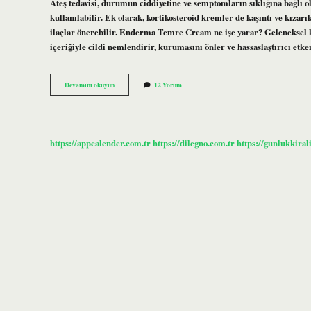
Ateş tedavisi, durumun ciddiyetine ve semptomların sıklığına bağlı o
kullanılabilir. Ek olarak, kortikosteroid kremler de kaşıntı ve kızarı
ilaçlar önerebilir. Enderma Temre Cream ne işe yarar? Geleneksel k
içeriğiyle cildi nemlendirir, kurumasını önler ve hassaslaştırıcı etk
Temre
Devamını okuyun
12 Yorum
Kremi
Var
Mı
https://appcalender.com.tr
https://dilegno.com.tr
https://gunlukkiral