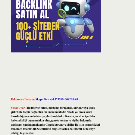
Reklam ve İletişim:
Skype: live:.cid.575569c608265c69
Yasal Uyarı:
Bu internet sitesi, herhangi bir marka, kurum veya şahıs
şirketi ile hiçbir bağlantısı bulunmamaktadır. Sitede yalnızca kendi
hazırladığımız makaleler paylaşılmaktadır. Burada yer alan içerikler
haber niteliği taşımamakta olup, gerçek kurum ve kişiler hakkında
paylaşım yapılmamaktadır. Gerçek kurum ve kişiler ile isim benzerlikleri
tamamen tesadüfidir. Sitemizdeki bilgiler taslak halindedir ve tavsiye
niteliği taşımazlar.