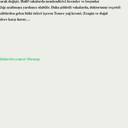
larak değişir. Hafif vakalarda nemlendirici kremler ve losyonlar
klığı azaltmaya yardımcı olabilir. Daha şiddetli vakalarda, doktorunuz reçeteli
ültürden gelen bitki özleri içeren Temre yağ kremi; Zengin ve doğal
enlere karşı korur.…
ikdaireler.com.tr
Sitemap