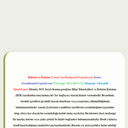
bet
Reklam ve İletişim:
E-mail:
backlinkpaneli@gmail.com
Teams:
forumhizmeti@gmail.com
Whatsapp: 0262 606 0 726
Telegram: @karabul
Yasal Uyarı:
Sitemiz, 5651 Sayılı Kanun gereğince Bilgi Teknolojileri ve İletişim Kurumu
(BTK) tarafından onaylanmış bir Yer Sağlayıcı olarak hizmet vermektedir. Bu nedenle,
sitedeki içerikleri proaktif olarak denetleme veya araştırma yükümlülüğümüz
bulunmamaktadır. Ancak, üyelerimiz yazdıkları içeriklerin sorumluluğunu taşımakta
olup, siteye üye olarak bu sorumluluğu kabul etmiş sayılırlar. Bu internet sitesi, herhangi
bir marka, kurum veya şahıs şirketi ile hiçbir bağlantısı bulunmamaktadır. Sitede yalnızca
kendi hazırladığımız makaleler paylaşılmaktadır. Burada yer alan içerikler haber niteliği