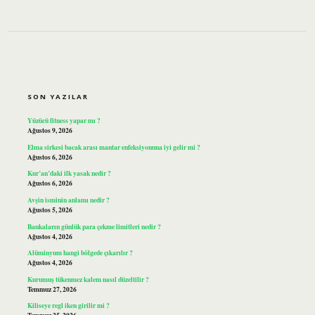
SIDEBAR
SON YAZILAR
Yüzücü fitness yapar mı ?
Ağustos 9, 2026
Elma sirkesi bacak arası mantar enfeksiyonuna iyi gelir mi ?
Ağustos 6, 2026
Kur’an’daki ilk yasak nedir ?
Ağustos 6, 2026
Avşin isminin anlamı nedir ?
Ağustos 5, 2026
Bankaların günlük para çekme limitleri nedir ?
Ağustos 4, 2026
Alüminyum hangi bölgede çıkarılır ?
Ağustos 4, 2026
Kurumuş tükenmez kalem nasıl düzeltilir ?
Temmuz 27, 2026
Kiliseye regl iken girilir mi ?