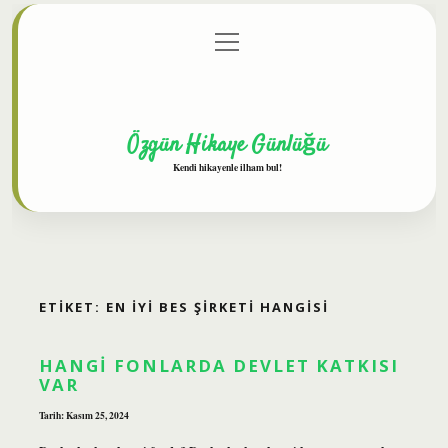
menüyü
Anasayfa
Gizlilik Politikası
Yasal Uyarı
aç
Hakkımızda
Özgün Hikaye Günlüğü
Kendi hikayenle ilham bul!
ETIKET:
EN IYI BES ŞIRKETI HANGISI
HANGI FONLARDA DEVLET KATKISI
VAR
Tarih: Kasım 25, 2024