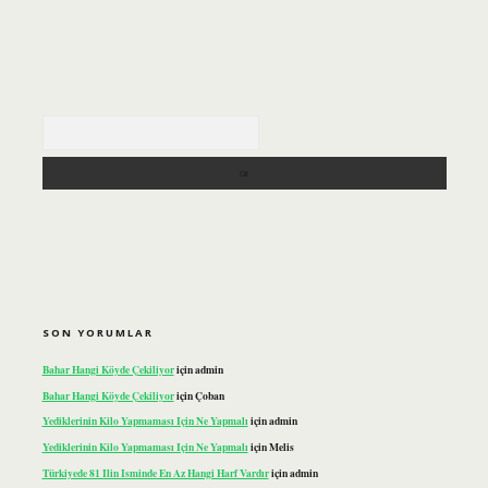
Arama
SON YORUMLAR
Bahar Hangi Köyde Çekiliyor
için
admin
Bahar Hangi Köyde Çekiliyor
için
Çoban
Yediklerinin Kilo Yapmaması Için Ne Yapmalı
için
admin
Yediklerinin Kilo Yapmaması Için Ne Yapmalı
için
Melis
Türkiyede 81 Ilin Isminde En Az Hangi Harf Vardır
için
admin