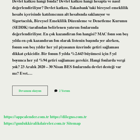
Devlet katkısı hangi fonda? Devlet katkısı hangi hesapta ve nasıl
değerlendiriliyor? Devlet katkısı, Takasbank’taki bireysel emeklilik
hesabı içerisinde katılımcının alt hesabında saklanıyor ve
Sigortacılık, Bireysel Emeklilik Düzenleme ve Denetleme Kurumu
(SEDDK) tarafından belirlenen yatırım fonlarında
değerlendiriliyor. En çok kazandiran fon hangisi? MAC fonu son beş
yılda en çok kazandıran fon olarak listenin başında yer alırken,
fonun son beş yıldır her yıl piyasanın üzerinde getiri sağlaması
dikkat çekicidir. Bir fonun 5 yılda %2.643 büyümesi için 5 yıl
boyunca her yıl %94 getiri sağlaması gerekir. Hangi fonlarda vergi
yok? 23 Aralık 2020 – 30 Nisan BES fonlarında devlet desteği var
mı? Evet.…
Hangi
Devamını okuyun
2 Yorum
Fonlarda
Devlet
Katkısı
Var
https://appcalender.com.tr
https://dilegno.com.tr
https://gunlukkiralikdaireler.com.tr
Sitemap