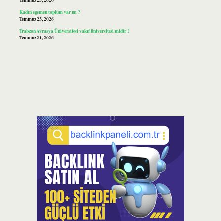
Temmuz 25, 2026
Kadın egemen toplum var mı ?
Temmuz 23, 2026
Trabzon Avrasya Üniversitesi vakıf üniversitesi midir ?
Temmuz 21, 2026