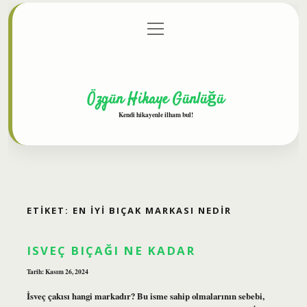
menüyü
Anasayfa
Gizlilik Politikası
Yasal Uyarı
aç
Hakkımızda
Özgün Hikaye Günlüğü
Kendi hikayenle ilham bul!
ETIKET:
EN IYI BIÇAK MARKASI NEDIR
ISVEÇ BIÇAĞI NE KADAR
Tarih: Kasım 26, 2024
İsveç çakısı hangi markadır? Bu isme sahip olmalarının sebebi,