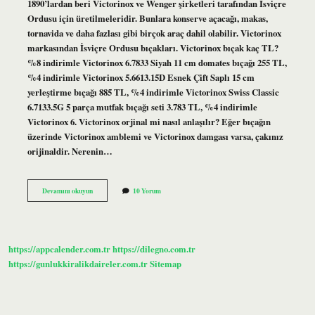
1890’lardan beri Victorinox ve Wenger şirketleri tarafından İsviçre
Ordusu için üretilmeleridir. Bunlara konserve açacağı, makas,
tornavida ve daha fazlası gibi birçok araç dahil olabilir. Victorinox
markasından İsviçre Ordusu bıçakları. Victorinox bıçak kaç TL?
%8 indirimle Victorinox 6.7833 Siyah 11 cm domates bıçağı 255 TL,
%4 indirimle Victorinox 5.6613.15D Esnek Çift Saplı 15 cm
yerleştirme bıçağı 885 TL, %4 indirimle Victorinox Swiss Classic
6.7133.5G 5 parça mutfak bıçağı seti 3.783 TL, %4 indirimle
Victorinox 6. Victorinox orjinal mi nasıl anlaşılır? Eğer bıçağın
üzerinde Victorinox amblemi ve Victorinox damgası varsa, çakınız
orijinaldir. Nerenin…
Isveç
Devamını okuyun
10 Yorum
Bıçağı
Ne
Kadar
https://appcalender.com.tr
https://dilegno.com.tr
https://gunlukkiralikdaireler.com.tr
Sitemap