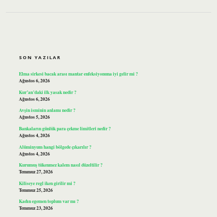
SIDEBAR
SON YAZILAR
Elma sirkesi bacak arası mantar enfeksiyonuna iyi gelir mi ?
Ağustos 6, 2026
Kur’an’daki ilk yasak nedir ?
Ağustos 6, 2026
Avşin isminin anlamı nedir ?
Ağustos 5, 2026
Bankaların günlük para çekme limitleri nedir ?
Ağustos 4, 2026
Alüminyum hangi bölgede çıkarılır ?
Ağustos 4, 2026
Kurumuş tükenmez kalem nasıl düzeltilir ?
Temmuz 27, 2026
Kiliseye regl iken girilir mi ?
Temmuz 25, 2026
Kadın egemen toplum var mı ?
Temmuz 23, 2026