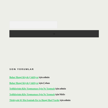
Arama
SON YORUMLAR
Bahar Hangi Köyde Çekiliyor
için
admin
Bahar Hangi Köyde Çekiliyor
için
Çoban
Yediklerinin Kilo Yapmaması Için Ne Yapmalı
için
admin
Yediklerinin Kilo Yapmaması Için Ne Yapmalı
için
Melis
Türkiyede 81 Ilin Isminde En Az Hangi Harf Vardır
için
admin