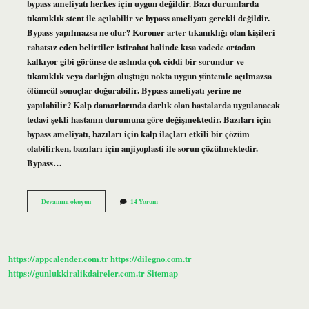
bypass ameliyatı herkes için uygun değildir. Bazı durumlarda
tıkanıklık stent ile açılabilir ve bypass ameliyatı gerekli değildir.
Bypass yapılmazsa ne olur? Koroner arter tıkanıklığı olan kişileri
rahatsız eden belirtiler istirahat halinde kısa vadede ortadan
kalkıyor gibi görünse de aslında çok ciddi bir sorundur ve
tıkanıklık veya darlığın oluştuğu nokta uygun yöntemle açılmazsa
ölümcül sonuçlar doğurabilir. Bypass ameliyatı yerine ne
yapılabilir? Kalp damarlarında darlık olan hastalarda uygulanacak
tedavi şekli hastanın durumuna göre değişmektedir. Bazıları için
bypass ameliyatı, bazıları için kalp ilaçları etkili bir çözüm
olabilirken, bazıları için anjiyoplasti ile sorun çözülmektedir.
Bypass…
Bypass
Devamını okuyun
14 Yorum
Olmak
Şart
Mı
https://appcalender.com.tr
https://dilegno.com.tr
https://gunlukkiralikdaireler.com.tr
Sitemap