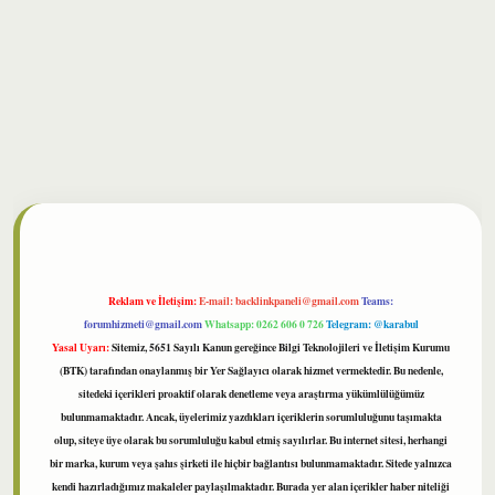
bet
Reklam ve İletişim:
E-mail:
backlinkpaneli@gmail.com
Teams:
forumhizmeti@gmail.com
Whatsapp: 0262 606 0 726
Telegram: @karabul
Yasal Uyarı:
Sitemiz, 5651 Sayılı Kanun gereğince Bilgi Teknolojileri ve İletişim Kurumu
(BTK) tarafından onaylanmış bir Yer Sağlayıcı olarak hizmet vermektedir. Bu nedenle,
sitedeki içerikleri proaktif olarak denetleme veya araştırma yükümlülüğümüz
bulunmamaktadır. Ancak, üyelerimiz yazdıkları içeriklerin sorumluluğunu taşımakta
olup, siteye üye olarak bu sorumluluğu kabul etmiş sayılırlar. Bu internet sitesi, herhangi
bir marka, kurum veya şahıs şirketi ile hiçbir bağlantısı bulunmamaktadır. Sitede yalnızca
kendi hazırladığımız makaleler paylaşılmaktadır. Burada yer alan içerikler haber niteliği