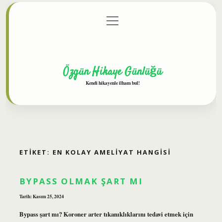
menüyü
Anasayfa
Gizlilik Politikası
Yasal Uyarı
aç
Hakkımızda
Özgün Hikaye Günlüğü
Kendi hikayenle ilham bul!
ETIKET:
EN KOLAY AMELIYAT HANGISI
BYPASS OLMAK ŞART MI
Tarih: Kasım 25, 2024
Bypass şart mı? Koroner arter tıkanıklıklarını tedavi etmek için