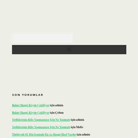
Arama
SON YORUMLAR
Bahar Hangi Köyde Çekiliyor
için
admin
Bahar Hangi Köyde Çekiliyor
için
Çoban
Yediklerinin Kilo Yapmaması Için Ne Yapmalı
için
admin
Yediklerinin Kilo Yapmaması Için Ne Yapmalı
için
Melis
Türkiyede 81 Ilin Isminde En Az Hangi Harf Vardır
için
admin