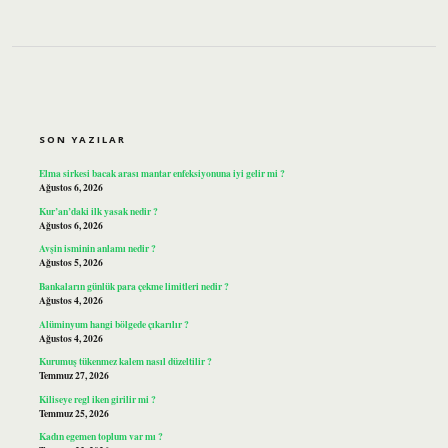
SIDEBAR
SON YAZILAR
Elma sirkesi bacak arası mantar enfeksiyonuna iyi gelir mi ?
Ağustos 6, 2026
Kur’an’daki ilk yasak nedir ?
Ağustos 6, 2026
Avşin isminin anlamı nedir ?
Ağustos 5, 2026
Bankaların günlük para çekme limitleri nedir ?
Ağustos 4, 2026
Alüminyum hangi bölgede çıkarılır ?
Ağustos 4, 2026
Kurumuş tükenmez kalem nasıl düzeltilir ?
Temmuz 27, 2026
Kiliseye regl iken girilir mi ?
Temmuz 25, 2026
Kadın egemen toplum var mı ?