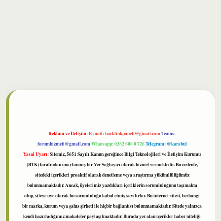
bet
Reklam ve İletişim:
E-mail:
backlinkpaneli@gmail.com
Teams:
forumhizmeti@gmail.com
Whatsapp: 0262 606 0 726
Telegram: @karabul
Yasal Uyarı:
Sitemiz, 5651 Sayılı Kanun gereğince Bilgi Teknolojileri ve İletişim Kurumu
(BTK) tarafından onaylanmış bir Yer Sağlayıcı olarak hizmet vermektedir. Bu nedenle,
sitedeki içerikleri proaktif olarak denetleme veya araştırma yükümlülüğümüz
bulunmamaktadır. Ancak, üyelerimiz yazdıkları içeriklerin sorumluluğunu taşımakta
olup, siteye üye olarak bu sorumluluğu kabul etmiş sayılırlar. Bu internet sitesi, herhangi
bir marka, kurum veya şahıs şirketi ile hiçbir bağlantısı bulunmamaktadır. Sitede yalnızca
kendi hazırladığımız makaleler paylaşılmaktadır. Burada yer alan içerikler haber niteliği