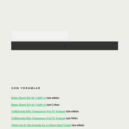
Arama
SON YORUMLAR
Bahar Hangi Köyde Çekiliyor
için
admin
Bahar Hangi Köyde Çekiliyor
için
Çoban
Yediklerinin Kilo Yapmaması Için Ne Yapmalı
için
admin
Yediklerinin Kilo Yapmaması Için Ne Yapmalı
için
Melis
Türkiyede 81 Ilin Isminde En Az Hangi Harf Vardır
için
admin