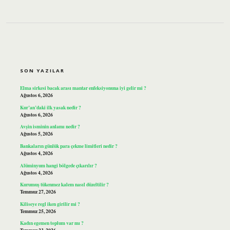
SIDEBAR
SON YAZILAR
Elma sirkesi bacak arası mantar enfeksiyonuna iyi gelir mi ?
Ağustos 6, 2026
Kur’an’daki ilk yasak nedir ?
Ağustos 6, 2026
Avşin isminin anlamı nedir ?
Ağustos 5, 2026
Bankaların günlük para çekme limitleri nedir ?
Ağustos 4, 2026
Alüminyum hangi bölgede çıkarılır ?
Ağustos 4, 2026
Kurumuş tükenmez kalem nasıl düzeltilir ?
Temmuz 27, 2026
Kiliseye regl iken girilir mi ?
Temmuz 25, 2026
Kadın egemen toplum var mı ?