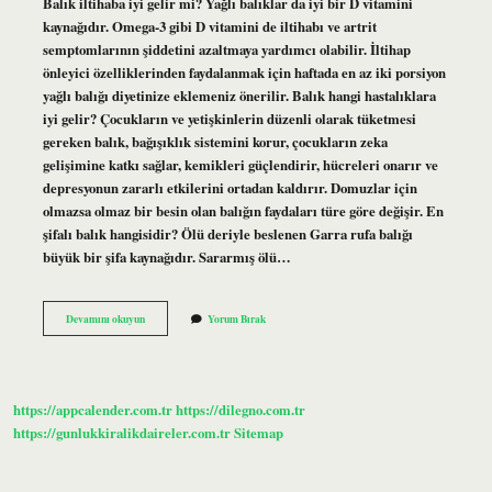
Balık iltihaba iyi gelir mi? Yağlı balıklar da iyi bir D vitamini
kaynağıdır. Omega-3 gibi D vitamini de iltihabı ve artrit
semptomlarının şiddetini azaltmaya yardımcı olabilir. İltihap
önleyici özelliklerinden faydalanmak için haftada en az iki porsiyon
yağlı balığı diyetinize eklemeniz önerilir. Balık hangi hastalıklara
iyi gelir? Çocukların ve yetişkinlerin düzenli olarak tüketmesi
gereken balık, bağışıklık sistemini korur, çocukların zeka
gelişimine katkı sağlar, kemikleri güçlendirir, hücreleri onarır ve
depresyonun zararlı etkilerini ortadan kaldırır. Domuzlar için
olmazsa olmaz bir besin olan balığın faydaları türe göre değişir. En
şifalı balık hangisidir? Ölü deriyle beslenen Garra rufa balığı
büyük bir şifa kaynağıdır. Sararmış ölü…
Balık
Devamını okuyun
Yorum Bırak
Enfeksiyona
Iyi
Gelir
Mi
https://appcalender.com.tr
https://dilegno.com.tr
https://gunlukkiralikdaireler.com.tr
Sitemap