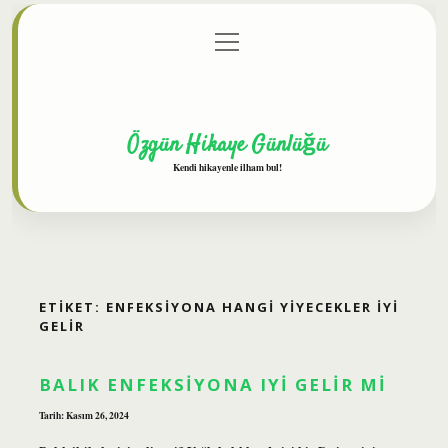
menüyü
Anasayfa
Gizlilik Politikası
Yasal Uyarı
aç
Hakkımızda
Özgün Hikaye Günlüğü
Kendi hikayenle ilham bul!
ETIKET:
ENFEKSIYONA HANGI YIYECEKLER IYI
GELIR
BALIK ENFEKSIYONA IYI GELIR MI
Tarih: Kasım 26, 2024