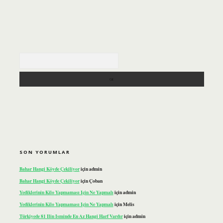
Arama
SON YORUMLAR
Bahar Hangi Köyde Çekiliyor
için
admin
Bahar Hangi Köyde Çekiliyor
için
Çoban
Yediklerinin Kilo Yapmaması Için Ne Yapmalı
için
admin
Yediklerinin Kilo Yapmaması Için Ne Yapmalı
için
Melis
Türkiyede 81 Ilin Isminde En Az Hangi Harf Vardır
için
admin