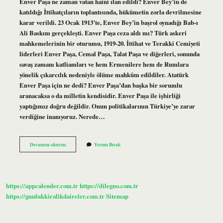
Enver Paşa ne zaman vatan haini ılan edildi? Enver Bey’in de
katıldığı İttihatçıların toplantısında, hükümetin zorla devrilmesine
karar verildi. 23 Ocak 1913’te, Enver Bey’in başrol oynadığı Bab-ı
Ali Baskını gerçekleşti. Enver Paşa ceza aldı mı? Türk askeri
mahkemelerinin bir oturumu, 1919-20. İttihat ve Terakki Cemiyeti
liderleri Enver Paşa, Cemal Paşa, Talat Paşa ve diğerleri, sonunda
savaş zamanı katliamları ve hem Ermenilere hem de Rumlara
yönelik çıkarcılık nedeniyle ölüme mahkûm edildiler. Atatürk
Enver Paşa için ne dedi? Enver Paşa’dan başka bir sorumlu
aranacaksa o da milletin kendisidir. Enver Paşa ile işbirliği
yaptığımız doğru değildir. Onun politikalarının Türkiye’ye zarar
verdiğine inanıyoruz. Nerede…
Enver
Devamını okuyun
Yorum Bırak
Paşa
Vatan
Haini
Ilan
Edildi
https://appcalender.com.tr
https://dilegno.com.tr
Mi
https://gunlukkiralikdaireler.com.tr
Sitemap