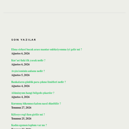
SIDEBAR
SON YAZILAR
Elma sirkesi bacak arası mantar enfeksiyonuna iyi gelir mi ?
Ağustos 6, 2026
Kur’an’daki ilk yasak nedir ?
Ağustos 6, 2026
Avşin isminin anlamı nedir ?
Ağustos 5, 2026
Bankaların günlük para çekme limitleri nedir ?
Ağustos 4, 2026
Alüminyum hangi bölgede çıkarılır ?
Ağustos 4, 2026
Kurumuş tükenmez kalem nasıl düzeltilir ?
Temmuz 27, 2026
Kiliseye regl iken girilir mi ?
Temmuz 25, 2026
Kadın egemen toplum var mı ?