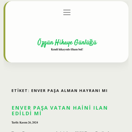
menüyü
Anasayfa
Gizlilik Politikası
Yasal Uyarı
aç
Hakkımızda
Özgün Hikaye Günlüğü
Kendi hikayenle ilham bul!
ETIKET:
ENVER PAŞA ALMAN HAYRANI MI
ENVER PAŞA VATAN HAINI ILAN
EDILDI MI
Tarih: Kasım 26, 2024