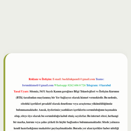
bet
Reklam ve İletişim:
E-mail:
backlinkpaneli@gmail.com
Teams:
forumhizmeti@gmail.com
Whatsapp: 0262 606 0 726
Telegram: @karabul
Yasal Uyarı:
Sitemiz, 5651 Sayılı Kanun gereğince Bilgi Teknolojileri ve İletişim Kurumu
(BTK) tarafından onaylanmış bir Yer Sağlayıcı olarak hizmet vermektedir. Bu nedenle,
sitedeki içerikleri proaktif olarak denetleme veya araştırma yükümlülüğümüz
bulunmamaktadır. Ancak, üyelerimiz yazdıkları içeriklerin sorumluluğunu taşımakta
olup, siteye üye olarak bu sorumluluğu kabul etmiş sayılırlar. Bu internet sitesi, herhangi
bir marka, kurum veya şahıs şirketi ile hiçbir bağlantısı bulunmamaktadır. Sitede yalnızca
kendi hazırladığımız makaleler paylaşılmaktadır. Burada yer alan içerikler haber niteliği