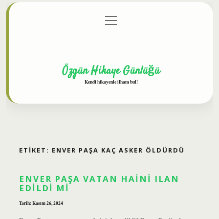
menüyü
Anasayfa
Gizlilik Politikası
Yasal Uyarı
aç
Hakkımızda
Özgün Hikaye Günlüğü
Kendi hikayenle ilham bul!
ETIKET:
ENVER PAŞA KAÇ ASKER ÖLDÜRDÜ
ENVER PAŞA VATAN HAINI ILAN
EDILDI MI
Tarih: Kasım 26, 2024