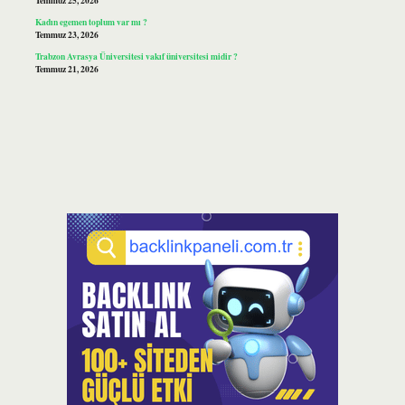
Temmuz 25, 2026
Kadın egemen toplum var mı ?
Temmuz 23, 2026
Trabzon Avrasya Üniversitesi vakıf üniversitesi midir ?
Temmuz 21, 2026