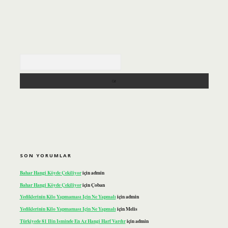
Arama
SON YORUMLAR
Bahar Hangi Köyde Çekiliyor
için
admin
Bahar Hangi Köyde Çekiliyor
için
Çoban
Yediklerinin Kilo Yapmaması Için Ne Yapmalı
için
admin
Yediklerinin Kilo Yapmaması Için Ne Yapmalı
için
Melis
Türkiyede 81 Ilin Isminde En Az Hangi Harf Vardır
için
admin