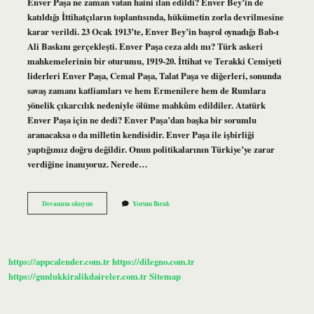
Enver Paşa ne zaman vatan haini ılan edildi? Enver Bey’in de
katıldığı İttihatçıların toplantısında, hükümetin zorla devrilmesine
karar verildi. 23 Ocak 1913’te, Enver Bey’in başrol oynadığı Bab-ı
Ali Baskını gerçekleşti. Enver Paşa ceza aldı mı? Türk askeri
mahkemelerinin bir oturumu, 1919-20. İttihat ve Terakki Cemiyeti
liderleri Enver Paşa, Cemal Paşa, Talat Paşa ve diğerleri, sonunda
savaş zamanı katliamları ve hem Ermenilere hem de Rumlara
yönelik çıkarcılık nedeniyle ölüme mahkûm edildiler. Atatürk
Enver Paşa için ne dedi? Enver Paşa’dan başka bir sorumlu
aranacaksa o da milletin kendisidir. Enver Paşa ile işbirliği
yaptığımız doğru değildir. Onun politikalarının Türkiye’ye zarar
verdiğine inanıyoruz. Nerede…
Enver
Devamını okuyun
Yorum Bırak
Paşa
Vatan
Haini
Ilan
Edildi
https://appcalender.com.tr
https://dilegno.com.tr
Mi
https://gunlukkiralikdaireler.com.tr
Sitemap