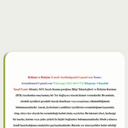
lbet
Reklam ve İletişim:
E-mail:
backlinkpaneli@gmail.com
Teams:
forumhizmeti@gmail.com
Whatsapp: 0262 606 0 726
Telegram: @karabul
Yasal Uyarı:
Sitemiz, 5651 Sayılı Kanun gereğince Bilgi Teknolojileri ve İletişim Kurumu
(BTK) tarafından onaylanmış bir Yer Sağlayıcı olarak hizmet vermektedir. Bu nedenle,
sitedeki içerikleri proaktif olarak denetleme veya araştırma yükümlülüğümüz
bulunmamaktadır. Ancak, üyelerimiz yazdıkları içeriklerin sorumluluğunu taşımakta
olup, siteye üye olarak bu sorumluluğu kabul etmiş sayılırlar. Bu internet sitesi, herhangi
bir marka, kurum veya şahıs şirketi ile hiçbir bağlantısı bulunmamaktadır. Sitede yalnızca
kendi hazırladığımız makaleler paylaşılmaktadır. Burada yer alan içerikler haber niteliği