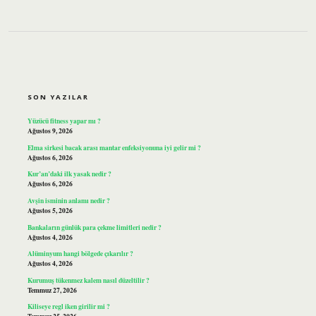
SIDEBAR
SON YAZILAR
Yüzücü fitness yapar mı ?
Ağustos 9, 2026
Elma sirkesi bacak arası mantar enfeksiyonuna iyi gelir mi ?
Ağustos 6, 2026
Kur’an’daki ilk yasak nedir ?
Ağustos 6, 2026
Avşin isminin anlamı nedir ?
Ağustos 5, 2026
Bankaların günlük para çekme limitleri nedir ?
Ağustos 4, 2026
Alüminyum hangi bölgede çıkarılır ?
Ağustos 4, 2026
Kurumuş tükenmez kalem nasıl düzeltilir ?
Temmuz 27, 2026
Kiliseye regl iken girilir mi ?