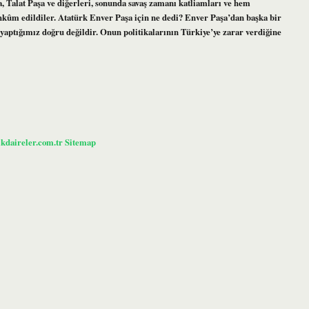
a, Talat Paşa ve diğerleri, sonunda savaş zamanı katliamları ve hem
ûm edildiler. Atatürk Enver Paşa için ne dedi? Enver Paşa’dan başka bir
 yaptığımız doğru değildir. Onun politikalarının Türkiye’ye zarar verdiğine
ikdaireler.com.tr
Sitemap