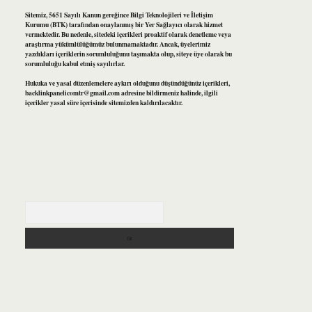
Sitemiz, 5651 Sayılı Kanun gereğince Bilgi Teknolojileri ve İletişim
Kurumu (BTK) tarafından onaylanmış bir Yer Sağlayıcı olarak hizmet
vermektedir. Bu nedenle, sitedeki içerikleri proaktif olarak denetleme veya
araştırma yükümlülüğümüz bulunmamaktadır. Ancak, üyelerimiz
yazdıkları içeriklerin sorumluluğunu taşımakta olup, siteye üye olarak bu
sorumluluğu kabul etmiş sayılırlar.
Hukuka ve yasal düzenlemelere aykırı olduğunu düşündüğünüz içerikleri,
backlinkpanelicomtr@gmail.com
adresine bildirmeniz halinde, ilgili
içerikler yasal süre içerisinde sitemizden kaldırılacaktır.
Arama