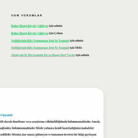
SON YORUMLAR
Bahar Hangi Köyde Çekiliyor
için
admin
Bahar Hangi Köyde Çekiliyor
için
Çoban
Yediklerinin Kilo Yapmaması Için Ne Yapmalı
için
admin
Yediklerinin Kilo Yapmaması Için Ne Yapmalı
için
Melis
Türkiyede 81 Ilin Isminde En Az Hangi Harf Vardır
için
admin
 @karabul
proaktif olarak denetleme veya araştırma yükümlülüğümüz bulunmamaktadır. Ancak,
r bağlantısı bulunmamaktadır. Sitede yalnızca kendi hazırladığımız makaleler
sadüfidir. Sitemiz, kar amacı gütmeyen ve tamamen ücretsiz bir bilgi paylaşım