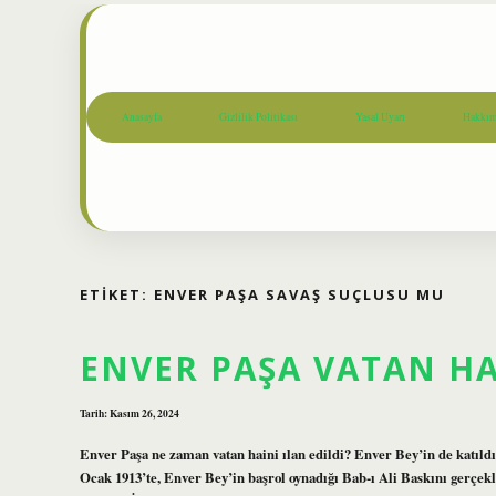
Anasayfa
Gizlilik Politikası
Yasal Uyarı
Hakkım
ETIKET:
ENVER PAŞA SAVAŞ SUÇLUSU MU
ENVER PAŞA VATAN HAI
Tarih: Kasım 26, 2024
Enver Paşa ne zaman vatan haini ılan edildi? Enver Bey’in de katıldığ
Ocak 1913’te, Enver Bey’in başrol oynadığı Bab-ı Ali Baskını gerçe