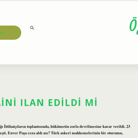
Ö
ızda
NI ILAN EDILDI MI
ı İttihatçıların toplantısında, hükümetin zorla devrilmesine karar verildi. 23
kleşti. Enver Paşa ceza aldı mı? Türk askeri mahkemelerinin bir oturumu,