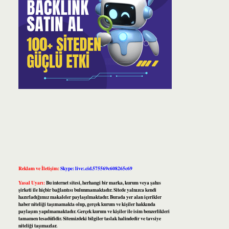
Reklam ve İletişim:
Skype: live:.cid.575569c608265c69
Yasal Uyarı:
Bu internet sitesi, herhangi bir marka, kurum veya şahıs
şirketi ile hiçbir bağlantısı bulunmamaktadır. Sitede yalnızca kendi
hazırladığımız makaleler paylaşılmaktadır. Burada yer alan içerikler
haber niteliği taşımamakta olup, gerçek kurum ve kişiler hakkında
paylaşım yapılmamaktadır. Gerçek kurum ve kişiler ile isim benzerlikleri
tamamen tesadüfidir. Sitemizdeki bilgiler taslak halindedir ve tavsiye
niteliği taşımazlar.