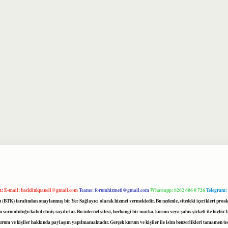
m:
E-mail:
backlinkpaneli@gmail.com
Teams:
forumhizmeti@gmail.com
Whatsapp: 0262 606 0 726
Telegram:
mu (BTK) tarafından onaylanmış bir Yer Sağlayıcı olarak hizmet vermektedir. Bu nedenle, sitedeki içerikleri 
 sorumluluğu kabul etmiş sayılırlar. Bu internet sitesi, herhangi bir marka, kurum veya şahıs şirketi ile hiçbi
kurum ve kişiler hakkında paylaşım yapılmamaktadır. Gerçek kurum ve kişiler ile isim benzerlikleri tamamen te