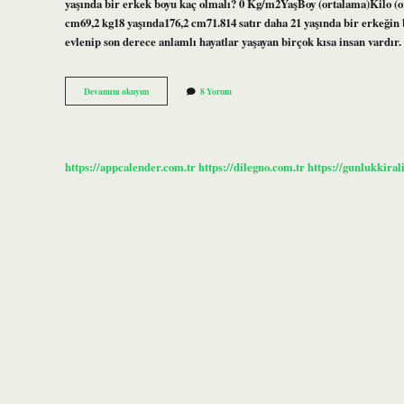
yaşında bir erkek boyu kaç olmalı? 0 Kg/m2YaşBoy (ortalama)Kilo (o
cm69,2 kg18 yaşında176,2 cm71.814 satır daha 21 yaşında bir erkeğin 
evlenip son derece anlamlı hayatlar yaşayan birçok kısa insan vardır
Erkeklerin
Devamını okuyun
8 Yorum
Boyu
Ne
Kadar
Olmalı
https://appcalender.com.tr
https://dilegno.com.tr
https://gunlukkiral