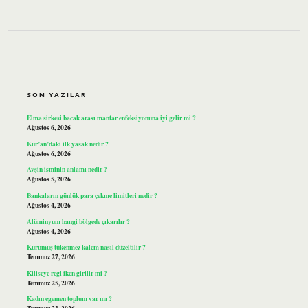
SIDEBAR
SON YAZILAR
Elma sirkesi bacak arası mantar enfeksiyonuna iyi gelir mi ?
Ağustos 6, 2026
Kur’an’daki ilk yasak nedir ?
Ağustos 6, 2026
Avşin isminin anlamı nedir ?
Ağustos 5, 2026
Bankaların günlük para çekme limitleri nedir ?
Ağustos 4, 2026
Alüminyum hangi bölgede çıkarılır ?
Ağustos 4, 2026
Kurumuş tükenmez kalem nasıl düzeltilir ?
Temmuz 27, 2026
Kiliseye regl iken girilir mi ?
Temmuz 25, 2026
Kadın egemen toplum var mı ?