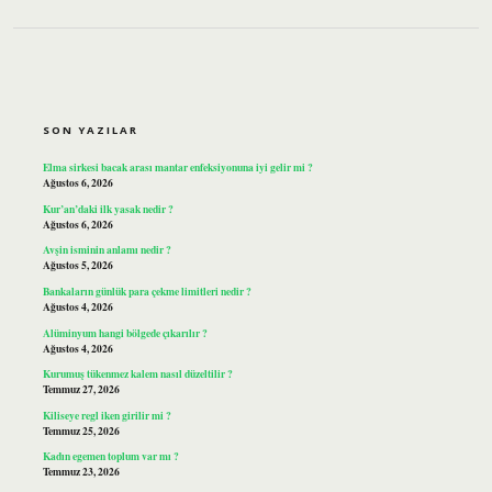
SIDEBAR
SON YAZILAR
Elma sirkesi bacak arası mantar enfeksiyonuna iyi gelir mi ?
Ağustos 6, 2026
Kur’an’daki ilk yasak nedir ?
Ağustos 6, 2026
Avşin isminin anlamı nedir ?
Ağustos 5, 2026
Bankaların günlük para çekme limitleri nedir ?
Ağustos 4, 2026
Alüminyum hangi bölgede çıkarılır ?
Ağustos 4, 2026
Kurumuş tükenmez kalem nasıl düzeltilir ?
Temmuz 27, 2026
Kiliseye regl iken girilir mi ?
Temmuz 25, 2026
Kadın egemen toplum var mı ?
Temmuz 23, 2026