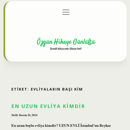
menüyü
Anasayfa
Gizlilik Politikası
Yasal Uyarı
aç
Hakkımızda
Özgün Hikaye Günlüğü
Kendi hikayenle ilham bul!
ETIKET:
EVLIYALARIN BAŞI KIM
EN UZUN EVLIYA KIMDIR
Tarih: Kasım 26, 2024
En uzun boylu evliya kimdir? UZUN EVLİ İstanbul’un Beykoz