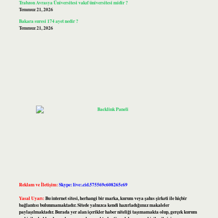
Trabzon Avrasya Üniversitesi vakıf üniversitesi midir ?
Temmuz 21, 2026
Bakara suresi 174 ayet nedir ?
Temmuz 21, 2026
Reklam ve İletişim:
Skype: live:.cid.575569c608265c69
Yasal Uyarı:
Bu internet sitesi, herhangi bir marka, kurum veya şahıs şirketi ile hiçbir
bağlantısı bulunmamaktadır. Sitede yalnızca kendi hazırladığımız makaleler
paylaşılmaktadır. Burada yer alan içerikler haber niteliği taşımamakta olup, gerçek kurum