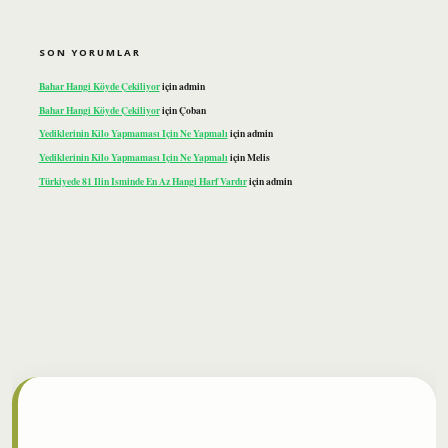
SON YORUMLAR
Bahar Hangi Köyde Çekiliyor
için
admin
Bahar Hangi Köyde Çekiliyor
için
Çoban
Yediklerinin Kilo Yapmaması Için Ne Yapmalı
için
admin
Yediklerinin Kilo Yapmaması Için Ne Yapmalı
için
Melis
Türkiyede 81 Ilin Isminde En Az Hangi Harf Vardır
için
admin
ilbet