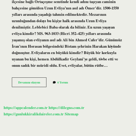
ilçesine bağlı Ortaçeşme semtinde kendi adını taşıyan caminin
bahçesine gömülen Uzun Evliya’nın asıl adı Ömer’dir. 1500-1550
yılları arasında yaşadığı tahmin edilmektedir. Mezarının
uzunluğundan dolayı bu kişiye halk arasında Uzun Evliya
denilmiştir. Leblebici Baba olarak da bilinir. En uzun yaşayan
evliya kimdir? MS. 963-1033 (Hicri 352–425) yılları arasında
yaşamış olan evliyanın asıl adı Ali bin Ahmed Cafer’dir. Günümüz
İran’ının Horasan bölgesindeki Bistam şehrinin Harakan köyünde
doğmuştur. Evliyaların en büyükü kimdir? Büyük bir korkuyla
uyanan bu kişi, hemen Abdülkadir Geylani’ye geldi, tövbe etti ve
onun sadık bir müridi oldu. Evet, evliyalar, bütün rütbe…
En
Devamını okuyun
6 Yorum
Uzun
Evliya
Kimdir
https://appcalender.com.tr
https://dilegno.com.tr
https://gunlukkiralikdaireler.com.tr
Sitemap