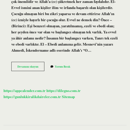
çok önemlidir ve Allah’a (cc) şükretmek her zaman faydalıdır. El-
Evvel ismini anan kişiler ilim ve irfanda başarılı olan kişilerdir.
Çocuğu olmayan biri bu zikri yaparsa ve devam ettirirse Allah’ın
(cc) izniyle hayırlı bir çocuğu olur. Evvel ne demek din? Önce –
(Birinci): Eşi benzeri olmayan, yaratılmamış, ezeli ve ebedi olan;
her şeyden önce var olan ve başlangıcı olmayan tek varlık. Ya evvel
ya âhir anlamı nedir? İnsanın bir başlangıcı varken, Tanrı tek ezeli
ve ebedi varlıktır. El – Ebedi anlamına gelir. Mesnevi’nin yazarı
Ahmedi, İskendername adlı eserinde Allah’ı “O…
Allahın
Devamını okuyun
Yorum Bırak
Evvel
Ismi
Nedir
https://appcalender.com.tr
https://dilegno.com.tr
https://gunlukkiralikdaireler.com.tr
Sitemap