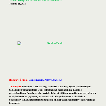
Trabzon Avrasya Üniversitesi vakıf üniversitesi midir ?
Temmuz 21, 2026
Reklam ve İletişim:
Skype: live:.cid.575569c608265c69
Yasal Uyarı:
Bu internet sitesi, herhangi bir marka, kurum veya şahıs şirketi ile hiçbir
bağlantısı bulunmamaktadır. Sitede yalnızca kendi hazırladığımız makaleler
paylaşılmaktadır. Burada yer alan içerikler haber niteliği taşımamakta olup, gerçek kurum
ve kişiler hakkında paylaşım yapılmamaktadır. Gerçek kurum ve kişiler ile isim
benzerlikleri tamamen tesadüfidir. Sitemizdeki bilgiler taslak halindedir ve tavsiye niteliği
taşımazlar.