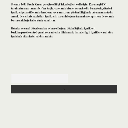
Sitemiz, 5651 Sayılı Kanun gereğince Bilgi Teknolojileri ve İletişim Kurumu (BTK)
tarafından onaylanmış bir Yer Sağlayıcı olarak hizmet vermektedir. Bu nedenle, sitedeki
içerikleri proaktif olarak denetleme veya araştırma yükümlülüğümüz bulunmamaktadır.
Ancak, üyelerimiz yazdıkları içeriklerin sorumluluğunu taşımakta olup, siteye üye olarak
bu sorumluluğu kabul etmiş sayılırlar.
Hukuka ve yasal düzenlemelere aykırı olduğunu düşündüğünüz içerikleri,
backlinkpanelicomtr@gmail.com
adresine bildirmeniz halinde, ilgili içerikler yasal süre
içerisinde sitemizden kaldırılacaktır.
Arama