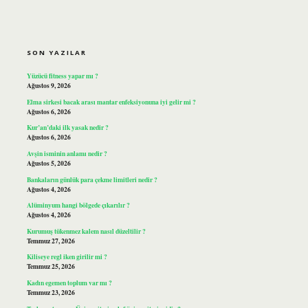
SIDEBAR
SON YAZILAR
Yüzücü fitness yapar mı ?
Ağustos 9, 2026
Elma sirkesi bacak arası mantar enfeksiyonuna iyi gelir mi ?
Ağustos 6, 2026
Kur’an’daki ilk yasak nedir ?
Ağustos 6, 2026
Avşin isminin anlamı nedir ?
Ağustos 5, 2026
Bankaların günlük para çekme limitleri nedir ?
Ağustos 4, 2026
Alüminyum hangi bölgede çıkarılır ?
Ağustos 4, 2026
Kurumuş tükenmez kalem nasıl düzeltilir ?
Temmuz 27, 2026
Kiliseye regl iken girilir mi ?
Temmuz 25, 2026
Kadın egemen toplum var mı ?
Temmuz 23, 2026