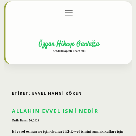
menüyü
Anasayfa
Gizlilik Politikası
Yasal Uyarı
aç
Hakkımızda
Özgün Hikaye Günlüğü
Kendi hikayenle ilham bul!
ETIKET:
EVVEL HANGI KÖKEN
ALLAHIN EVVEL ISMI NEDIR
Tarih: Kasım 26, 2024
El evvel esması ne için okunur? El-Evvel ismini anmak kulları için