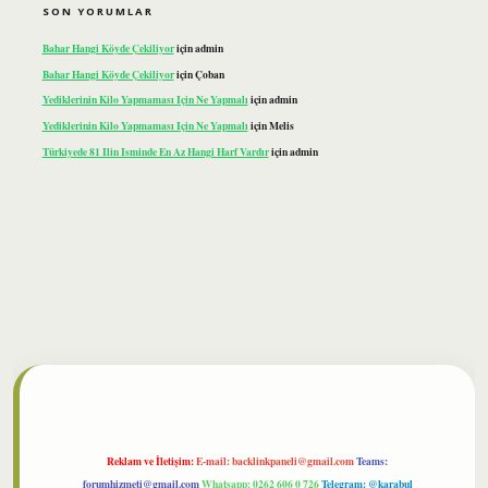
SON YORUMLAR
Bahar Hangi Köyde Çekiliyor
için
admin
Bahar Hangi Köyde Çekiliyor
için
Çoban
Yediklerinin Kilo Yapmaması Için Ne Yapmalı
için
admin
Yediklerinin Kilo Yapmaması Için Ne Yapmalı
için
Melis
Türkiyede 81 Ilin Isminde En Az Hangi Harf Vardır
için
admin
ilbet
Reklam ve İletişim:
E-mail:
backlinkpaneli@gmail.com
Teams:
forumhizmeti@gmail.com
Whatsapp: 0262 606 0 726
Telegram: @karabul