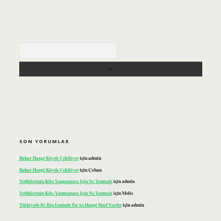
Arama
SON YORUMLAR
Bahar Hangi Köyde Çekiliyor
için
admin
Bahar Hangi Köyde Çekiliyor
için
Çoban
Yediklerinin Kilo Yapmaması Için Ne Yapmalı
için
admin
Yediklerinin Kilo Yapmaması Için Ne Yapmalı
için
Melis
Türkiyede 81 Ilin Isminde En Az Hangi Harf Vardır
için
admin