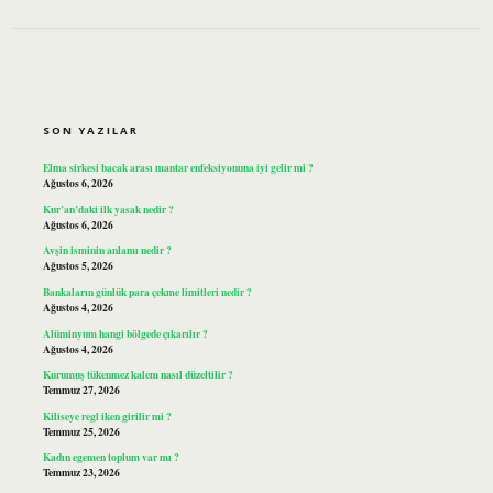
SIDEBAR
SON YAZILAR
Elma sirkesi bacak arası mantar enfeksiyonuna iyi gelir mi ?
Ağustos 6, 2026
Kur’an’daki ilk yasak nedir ?
Ağustos 6, 2026
Avşin isminin anlamı nedir ?
Ağustos 5, 2026
Bankaların günlük para çekme limitleri nedir ?
Ağustos 4, 2026
Alüminyum hangi bölgede çıkarılır ?
Ağustos 4, 2026
Kurumuş tükenmez kalem nasıl düzeltilir ?
Temmuz 27, 2026
Kiliseye regl iken girilir mi ?
Temmuz 25, 2026
Kadın egemen toplum var mı ?
Temmuz 23, 2026