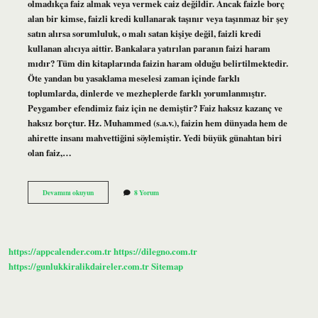
olmadıkça faiz almak veya vermek caiz değildir. Ancak faizle borç
alan bir kimse, faizli kredi kullanarak taşınır veya taşınmaz bir şey
satın alırsa sorumluluk, o malı satan kişiye değil, faizli kredi
kullanan alıcıya aittir. Bankalara yatırılan paranın faizi haram
mıdır? Tüm din kitaplarında faizin haram olduğu belirtilmektedir.
Öte yandan bu yasaklama meselesi zaman içinde farklı
toplumlarda, dinlerde ve mezheplerde farklı yorumlanmıştır.
Peygamber efendimiz faiz için ne demiştir? Faiz haksız kazanç ve
haksız borçtur. Hz. Muhammed (s.a.v.), faizin hem dünyada hem de
ahirette insanı mahvettiğini söylemiştir. Yedi büyük günahtan biri
olan faiz,…
Faiz
Devamını okuyun
8 Yorum
Ne
Durumda
Helal
https://appcalender.com.tr
https://dilegno.com.tr
https://gunlukkiralikdaireler.com.tr
Sitemap