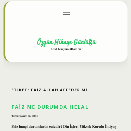
menüyü
Anasayfa
Gizlilik Politikası
Yasal Uyarı
aç
Hakkımızda
Özgün Hikaye Günlüğü
Kendi hikayenle ilham bul!
ETIKET:
FAIZ ALLAH AFFEDER MI
FAIZ NE DURUMDA HELAL
Tarih: Kasım 26, 2024
Faiz hangi durumlarda caizdir? Din İşleri Yüksek Kurulu İhtiyaç