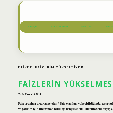
Anasayfa
Gizlilik Politikası
Yasal Uyarı
Hakkım
ETIKET:
FAIZI KIM YÜKSELTIYOR
FAIZLERIN YÜKSELMES
Tarih: Kasım 26, 2024
Faiz oranları artarsa ne olur? Faiz oranları yükseltildiğinde, tasarr
ve yatırım için finansman bulmayı kolaylaştırır. Tüketimdeki düşüş e