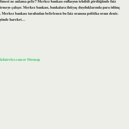
eltmesi ne anlama gelir? Merkez bankası enflasyon tehdidi gördüğünde faiz
üşürmeye çalışır. Merkez bankası, bankalara ihtiyaç duyduklarında para ödünç
. Merkez bankası tarafından belirlenen bu faiz oranına politika oranı denir.
rs yönde hareket…
ikdaireler.com.tr
Sitemap