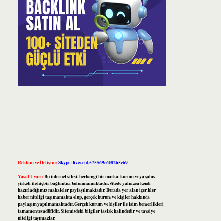
Reklam ve İletişim:
Skype: live:.cid.575569c608265c69
Yasal Uyarı:
Bu internet sitesi, herhangi bir marka, kurum veya şahıs
şirketi ile hiçbir bağlantısı bulunmamaktadır. Sitede yalnızca kendi
hazırladığımız makaleler paylaşılmaktadır. Burada yer alan içerikler
haber niteliği taşımamakta olup, gerçek kurum ve kişiler hakkında
paylaşım yapılmamaktadır. Gerçek kurum ve kişiler ile isim benzerlikleri
tamamen tesadüfidir. Sitemizdeki bilgiler taslak halindedir ve tavsiye
niteliği taşımazlar.