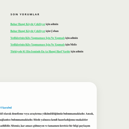
SON YORUMLAR
Bahar Hangi Köyde Çekiliyor
için
admin
Bahar Hangi Köyde Çekiliyor
için
Çoban
Yediklerinin Kilo Yapmaması Için Ne Yapmalı
için
admin
Yediklerinin Kilo Yapmaması Için Ne Yapmalı
için
Melis
Türkiyede 81 Ilin Isminde En Az Hangi Harf Vardır
için
admin
 @karabul
proaktif olarak denetleme veya araştırma yükümlülüğümüz bulunmamaktadır. Ancak,
r bağlantısı bulunmamaktadır. Sitede yalnızca kendi hazırladığımız makaleler
sadüfidir. Sitemiz, kar amacı gütmeyen ve tamamen ücretsiz bir bilgi paylaşım