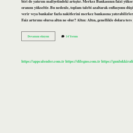
biri de yatırım maliyetindeki artıştır. Merkez Bankasının faizi yüks
oranını yükseltir. Bu nedenle, toplam talebi azaltarak enflasyonu d
verir veya bankalar fazla nakitlerini merkez bankasına yatırabilirler
Faiz artırımı olursa altın ne olur? Altın: Altın, genellikle dolara te
Faizlerin
Devamını okuyun
14 Yorum
Yükselmesi
Ne
Anlama
Gelir
https://appcalender.com.tr
https://dilegno.com.tr
https://gunlukkiral