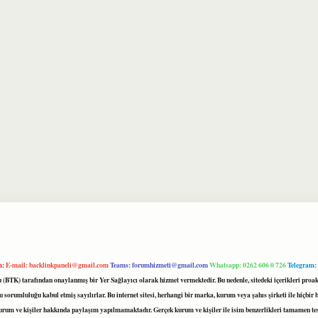
m:
E-mail:
backlinkpaneli@gmail.com
Teams:
forumhizmeti@gmail.com
Whatsapp: 0262 606 0 726
Telegram:
mu (BTK) tarafından onaylanmış bir Yer Sağlayıcı olarak hizmet vermektedir. Bu nedenle, sitedeki içerikleri 
 sorumluluğu kabul etmiş sayılırlar. Bu internet sitesi, herhangi bir marka, kurum veya şahıs şirketi ile hiçbi
kurum ve kişiler hakkında paylaşım yapılmamaktadır. Gerçek kurum ve kişiler ile isim benzerlikleri tamamen te