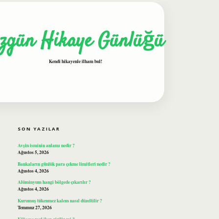
zgün Hikaye Günlüğü
Kendi hikayenle ilham bul!
SIDEBAR
ilbet
SON YAZILAR
Avşin isminin anlamı nedir ?
Ağustos 5, 2026
Bankaların günlük para çekme limitleri nedir ?
Ağustos 4, 2026
Alüminyum hangi bölgede çıkarılır ?
Ağustos 4, 2026
Kurumuş tükenmez kalem nasıl düzeltilir ?
Temmuz 27, 2026
Kiliseye regl iken girilir mi ?