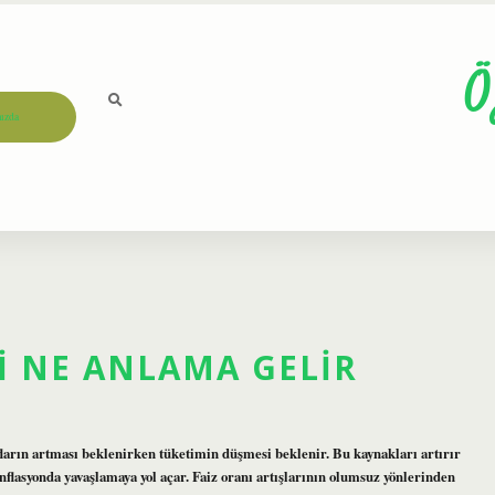
Ö
ızda
I NE ANLAMA GELIR
ufların artması beklenirken tüketimin düşmesi beklenir. Bu kaynakları artırır
nflasyonda yavaşlamaya yol açar. Faiz oranı artışlarının olumsuz yönlerinden