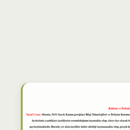
Reklam ve İletişi
Yasal Uyarı:
Sitemiz, 5651 Sayılı Kanun gereğince Bilgi Teknolojileri ve İletişim Kuru
üyelerimiz yazdıkları içeriklerin sorumluluğunu taşımakta olup, siteye üye olarak bu
paylaşılmaktadır. Burada yer alan içerikler haber niteliği taşımamakta olup, gerçek 