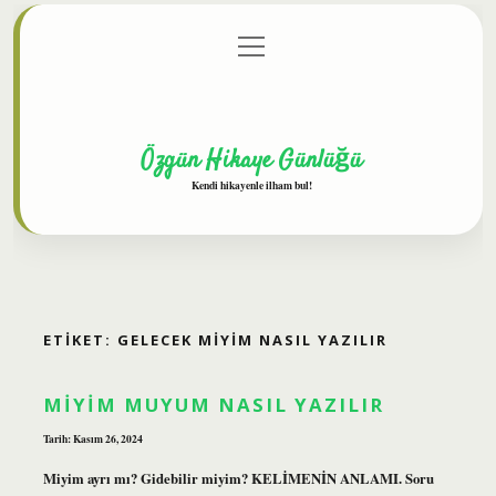
menüyü
Anasayfa
Gizlilik Politikası
Yasal Uyarı
aç
Hakkımızda
Özgün Hikaye Günlüğü
Kendi hikayenle ilham bul!
ETIKET:
GELECEK MIYIM NASIL YAZILIR
MIYIM MUYUM NASIL YAZILIR
Tarih: Kasım 26, 2024
Miyim ayrı mı? Gidebilir miyim? KELİMENİN ANLAMI. Soru