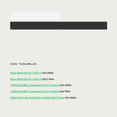
Arama
SON YORUMLAR
Bahar Hangi Köyde Çekiliyor
için
admin
Bahar Hangi Köyde Çekiliyor
için
Çoban
Yediklerinin Kilo Yapmaması Için Ne Yapmalı
için
admin
Yediklerinin Kilo Yapmaması Için Ne Yapmalı
için
Melis
Türkiyede 81 Ilin Isminde En Az Hangi Harf Vardır
için
admin