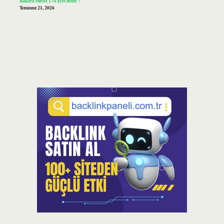
Bakara suresi 174 ayet nedir ?
Temmuz 21, 2026