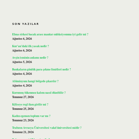
SIDEBAR
SON YAZILAR
Elma sirkesi bacak arası mantar enfeksiyonuna iyi gelir mi ?
Ağustos 6, 2026
Kur’an’daki ilk yasak nedir ?
Ağustos 6, 2026
Avşin isminin anlamı nedir ?
Ağustos 5, 2026
Bankaların günlük para çekme limitleri nedir ?
Ağustos 4, 2026
Alüminyum hangi bölgede çıkarılır ?
Ağustos 4, 2026
Kurumuş tükenmez kalem nasıl düzeltilir ?
Temmuz 27, 2026
Kiliseye regl iken girilir mi ?
Temmuz 25, 2026
Kadın egemen toplum var mı ?
Temmuz 23, 2026
Trabzon Avrasya Üniversitesi vakıf üniversitesi midir ?
Temmuz 21, 2026