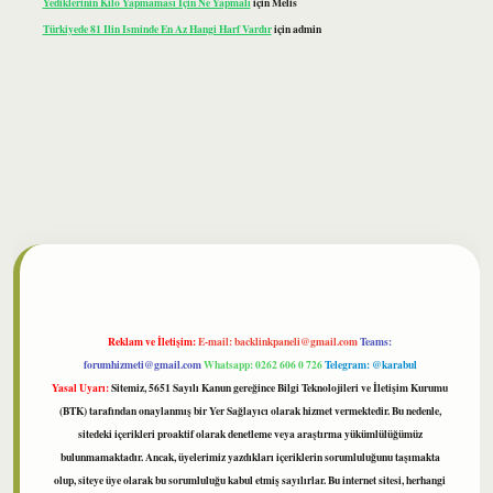
Yediklerinin Kilo Yapmaması Için Ne Yapmalı
için
Melis
Türkiyede 81 Ilin Isminde En Az Hangi Harf Vardır
için
admin
ilbet
Reklam ve İletişim:
E-mail:
backlinkpaneli@gmail.com
Teams:
forumhizmeti@gmail.com
Whatsapp: 0262 606 0 726
Telegram: @karabul
Yasal Uyarı:
Sitemiz, 5651 Sayılı Kanun gereğince Bilgi Teknolojileri ve İletişim Kurumu
(BTK) tarafından onaylanmış bir Yer Sağlayıcı olarak hizmet vermektedir. Bu nedenle,
sitedeki içerikleri proaktif olarak denetleme veya araştırma yükümlülüğümüz
bulunmamaktadır. Ancak, üyelerimiz yazdıkları içeriklerin sorumluluğunu taşımakta
olup, siteye üye olarak bu sorumluluğu kabul etmiş sayılırlar. Bu internet sitesi, herhangi