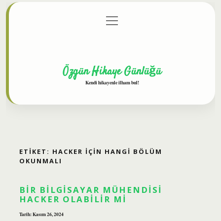
menüyü
Anasayfa
Gizlilik Politikası
Yasal Uyarı
aç
Hakkımızda
Özgün Hikaye Günlüğü
Kendi hikayenle ilham bul!
ETIKET:
HACKER IÇIN HANGI BÖLÜM
OKUNMALI
BIR BILGISAYAR MÜHENDISI
HACKER OLABILIR MI
Tarih: Kasım 26, 2024