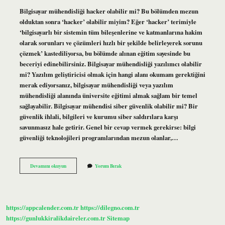
Bilgisayar mühendisliği hacker olabilir mi? Bu bölümden mezun
olduktan sonra ‘hacker’ olabilir miyim? Eğer ‘hacker’ terimiyle
‘bilgisayarlı bir sistemin tüm bileşenlerine ve katmanlarına hakim
olarak sorunları ve çözümleri hızlı bir şekilde belirleyerek sorunu
çözmek’ kastediliyorsa, bu bölümde alınan eğitim sayesinde bu
beceriyi edinebilirsiniz. Bilgisayar mühendisliği yazılımcı olabilir
mi? Yazılım geliştiricisi olmak için hangi alanı okumam gerektiğini
merak ediyorsanız, bilgisayar mühendisliği veya yazılım
mühendisliği alanında üniversite eğitimi almak sağlam bir temel
sağlayabilir. Bilgisayar mühendisi siber güvenlik olabilir mi? Bir
güvenlik ihlali, bilgileri ve kurumu siber saldırılara karşı
savunmasız hale getirir. Genel bir cevap vermek gerekirse: bilgi
güvenliği teknolojileri programlarından mezun olanlar,…
Bir
Devamını okuyun
Yorum Bırak
Bilgisayar
Mühendisi
Hacker
Olabilir
Mi
https://appcalender.com.tr
https://dilegno.com.tr
https://gunlukkiralikdaireler.com.tr
Sitemap