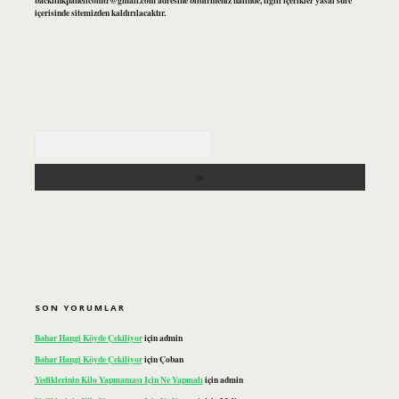
backlinkpanelicomtr@gmail.com
adresine bildirmeniz halinde, ilgili içerikler yasal süre
içerisinde sitemizden kaldırılacaktır.
Arama
SON YORUMLAR
Bahar Hangi Köyde Çekiliyor
için
admin
Bahar Hangi Köyde Çekiliyor
için
Çoban
Yediklerinin Kilo Yapmaması Için Ne Yapmalı
için
admin