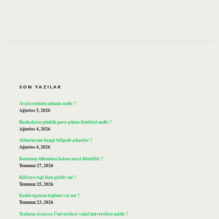
SIDEBAR
SON YAZILAR
Avşin isminin anlamı nedir ?
Ağustos 5, 2026
Bankaların günlük para çekme limitleri nedir ?
Ağustos 4, 2026
Alüminyum hangi bölgede çıkarılır ?
Ağustos 4, 2026
Kurumuş tükenmez kalem nasıl düzeltilir ?
Temmuz 27, 2026
Kiliseye regl iken girilir mi ?
Temmuz 25, 2026
Kadın egemen toplum var mı ?
Temmuz 23, 2026
Trabzon Avrasya Üniversitesi vakıf üniversitesi midir ?