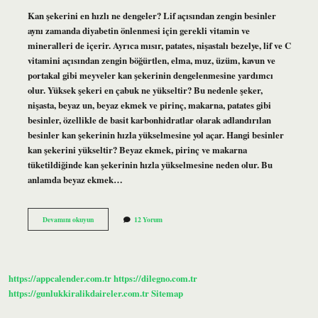
Kan şekerini en hızlı ne dengeler? Lif açısından zengin besinler
aynı zamanda diyabetin önlenmesi için gerekli vitamin ve
mineralleri de içerir. Ayrıca mısır, patates, nişastalı bezelye, lif ve C
vitamini açısından zengin böğürtlen, elma, muz, üzüm, kavun ve
portakal gibi meyveler kan şekerinin dengelenmesine yardımcı
olur. Yüksek şekeri en çabuk ne yükseltir? Bu nedenle şeker,
nişasta, beyaz un, beyaz ekmek ve pirinç, makarna, patates gibi
besinler, özellikle de basit karbonhidratlar olarak adlandırılan
besinler kan şekerinin hızla yükselmesine yol açar. Hangi besinler
kan şekerini yükseltir? Beyaz ekmek, pirinç ve makarna
tüketildiğinde kan şekerinin hızla yükselmesine neden olur. Bu
anlamda beyaz ekmek…
Kan
Devamını okuyun
12 Yorum
Şekerini
En
Çok
Ne
Yükseltir
https://appcalender.com.tr
https://dilegno.com.tr
https://gunlukkiralikdaireler.com.tr
Sitemap