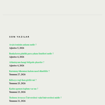
SIDEBAR
SON YAZILAR
Avşin isminin anlamı nedir ?
Ağustos 5, 2026
Bankaların günlük para çekme limitleri nedir ?
Ağustos 4, 2026
Alüminyum hangi bölgede çıkarılır ?
Ağustos 4, 2026
Kurumuş tükenmez kalem nasıl düzeltilir ?
Temmuz 27, 2026
Kiliseye regl iken girilir mi ?
Temmuz 25, 2026
Kadın egemen toplum var mı ?
Temmuz 23, 2026
Trabzon Avrasya Üniversitesi vakıf üniversitesi midir ?
Temmuz 21, 2026