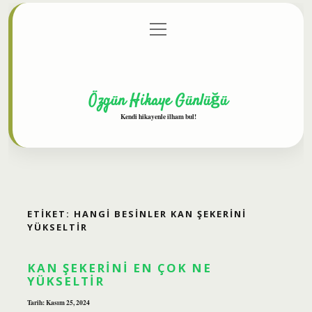
menüyü
Anasayfa
Gizlilik Politikası
Yasal Uyarı
aç
Hakkımızda
Özgün Hikaye Günlüğü
Kendi hikayenle ilham bul!
ETIKET:
HANGI BESINLER KAN ŞEKERINI
YÜKSELTIR
KAN ŞEKERINI EN ÇOK NE
YÜKSELTIR
Tarih: Kasım 25, 2024