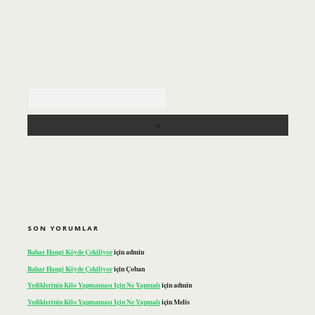
Arama
SON YORUMLAR
Bahar Hangi Köyde Çekiliyor
için
admin
Bahar Hangi Köyde Çekiliyor
için
Çoban
Yediklerinin Kilo Yapmaması Için Ne Yapmalı
için
admin
Yediklerinin Kilo Yapmaması Için Ne Yapmalı
için
Melis