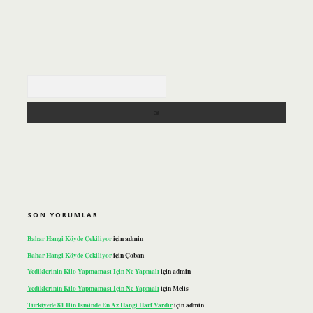
Arama
SON YORUMLAR
Bahar Hangi Köyde Çekiliyor
için
admin
Bahar Hangi Köyde Çekiliyor
için
Çoban
Yediklerinin Kilo Yapmaması Için Ne Yapmalı
için
admin
Yediklerinin Kilo Yapmaması Için Ne Yapmalı
için
Melis
Türkiyede 81 Ilin Isminde En Az Hangi Harf Vardır
için
admin