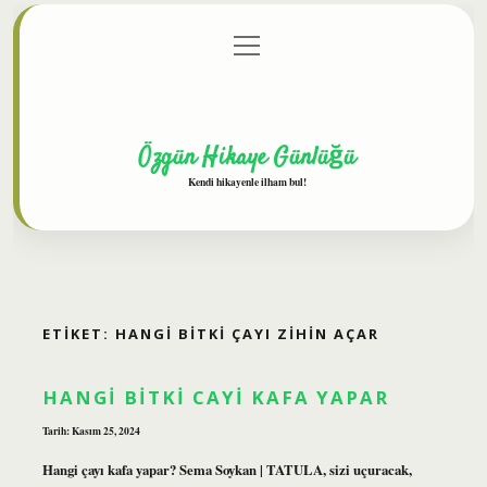
menüyü
Anasayfa
Gizlilik Politikası
Yasal Uyarı
aç
Hakkımızda
Özgün Hikaye Günlüğü
Kendi hikayenle ilham bul!
ETIKET:
HANGI BITKI ÇAYI ZIHIN AÇAR
HANGI BITKI CAYI KAFA YAPAR
Tarih: Kasım 25, 2024
Hangi çayı kafa yapar? Sema Soykan | TATULA, sizi uçuracak,