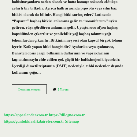
halüsinasyonlara neden olacak ve hatta komaya sokacak oldukça
zehirli bir bitkidir. Ayrıca halk arasında pipo otu veya sihirbaz
bitkisi olarak da bilinir. Hangi bitki sarhoş eder? Latincede
“Papaver” haşhaş bitkisi anlamına gelir ve “somniferum” uyku
getiren, rüya gördüren anlamına gelir. Uyuşturucu afyon haşhaş
kapsülünden çıkarılır ve yenilebilir yağ haşhaş tohumu yağı
tohumlardan çıkarılır. Bitkinin meyvesi olan kapsül birçok tohum
içerir. Kafa yapan bitki hangisidir? Ayahuska veya ayahuasca,
Banisteriopsis caapi bitkisinin dallarının ve yapraklarının
kaynatılmasıyla elde edilen çok güçlü bir halüsinojenik içecektir.
İçerdiği dimetiltriptamin (DMT) nedeniyle, tıbbi nedenler dışında
kullanımı çoğu…
Hangi
Devamını okuyun
2 Yorum
Bitki
Cayi
Kafa
Yapar
https://appcalender.com.tr
https://dilegno.com.tr
https://gunlukkiralikdaireler.com.tr
Sitemap