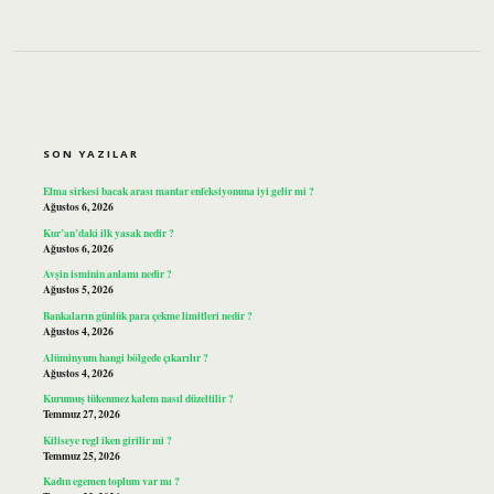
SIDEBAR
SON YAZILAR
Elma sirkesi bacak arası mantar enfeksiyonuna iyi gelir mi ?
Ağustos 6, 2026
Kur’an’daki ilk yasak nedir ?
Ağustos 6, 2026
Avşin isminin anlamı nedir ?
Ağustos 5, 2026
Bankaların günlük para çekme limitleri nedir ?
Ağustos 4, 2026
Alüminyum hangi bölgede çıkarılır ?
Ağustos 4, 2026
Kurumuş tükenmez kalem nasıl düzeltilir ?
Temmuz 27, 2026
Kiliseye regl iken girilir mi ?
Temmuz 25, 2026
Kadın egemen toplum var mı ?