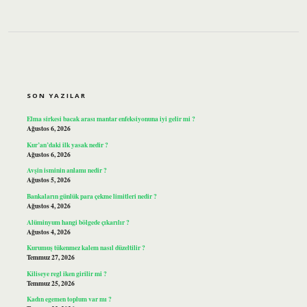
SIDEBAR
SON YAZILAR
Elma sirkesi bacak arası mantar enfeksiyonuna iyi gelir mi ?
Ağustos 6, 2026
Kur’an’daki ilk yasak nedir ?
Ağustos 6, 2026
Avşin isminin anlamı nedir ?
Ağustos 5, 2026
Bankaların günlük para çekme limitleri nedir ?
Ağustos 4, 2026
Alüminyum hangi bölgede çıkarılır ?
Ağustos 4, 2026
Kurumuş tükenmez kalem nasıl düzeltilir ?
Temmuz 27, 2026
Kiliseye regl iken girilir mi ?
Temmuz 25, 2026
Kadın egemen toplum var mı ?