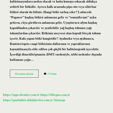
halüsinasyonlara neden olacak ve hatta komaya sokacak oldukça
zehirli bir bitkidir. Ayrıca halk arasında pipo otu veya sihirbaz
bitkisi olarak da bilinir. Hangi bitki sarhoş eder? Latincede
“Papaver” haşhaş bitkisi anlamına gelir ve “somniferum” uyku
getiren, rüya gördüren anlamına gelir. Uyuşturucu afyon haşhaş
kapsülünden çıkarılır ve yenilebilir yağ haşhaş tohumu yağı
tohumlardan çıkarılır. Bitkinin meyvesi olan kapsül birçok tohum
içerir. Kafa yapan bitki hangisidir? Ayahuska veya ayahuasca,
Banisteriopsis caapi bitkisinin dallarının ve yapraklarının
kaynatılmasıyla elde edilen çok güçlü bir halüsinojenik içecektir.
İçerdiği dimetiltriptamin (DMT) nedeniyle, tıbbi nedenler dışında
kullanımı çoğu…
Hangi
Devamını okuyun
2 Yorum
Bitki
Cayi
Kafa
Yapar
https://appcalender.com.tr
https://dilegno.com.tr
https://gunlukkiralikdaireler.com.tr
Sitemap