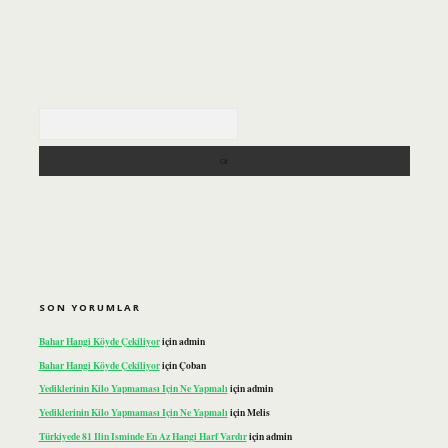
Arama
SON YORUMLAR
Bahar Hangi Köyde Çekiliyor
için
admin
Bahar Hangi Köyde Çekiliyor
için
Çoban
Yediklerinin Kilo Yapmaması Için Ne Yapmalı
için
admin
Yediklerinin Kilo Yapmaması Için Ne Yapmalı
için
Melis
Türkiyede 81 Ilin Isminde En Az Hangi Harf Vardır
için
admin