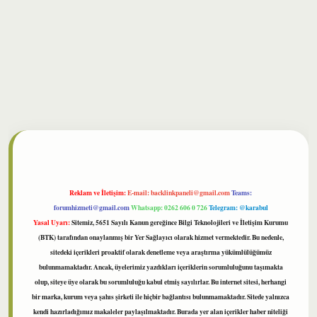
bet
Reklam ve İletişim:
E-mail:
backlinkpaneli@gmail.com
Teams:
forumhizmeti@gmail.com
Whatsapp: 0262 606 0 726
Telegram: @karabul
Yasal Uyarı:
Sitemiz, 5651 Sayılı Kanun gereğince Bilgi Teknolojileri ve İletişim Kurumu
(BTK) tarafından onaylanmış bir Yer Sağlayıcı olarak hizmet vermektedir. Bu nedenle,
sitedeki içerikleri proaktif olarak denetleme veya araştırma yükümlülüğümüz
bulunmamaktadır. Ancak, üyelerimiz yazdıkları içeriklerin sorumluluğunu taşımakta
olup, siteye üye olarak bu sorumluluğu kabul etmiş sayılırlar. Bu internet sitesi, herhangi
bir marka, kurum veya şahıs şirketi ile hiçbir bağlantısı bulunmamaktadır. Sitede yalnızca
kendi hazırladığımız makaleler paylaşılmaktadır. Burada yer alan içerikler haber niteliği