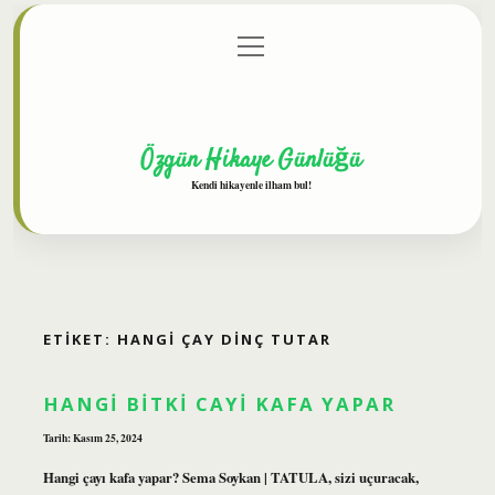
menüyü
Anasayfa
Gizlilik Politikası
Yasal Uyarı
aç
Hakkımızda
Özgün Hikaye Günlüğü
Kendi hikayenle ilham bul!
ETIKET:
HANGI ÇAY DINÇ TUTAR
HANGI BITKI CAYI KAFA YAPAR
Tarih: Kasım 25, 2024
Hangi çayı kafa yapar? Sema Soykan | TATULA, sizi uçuracak,