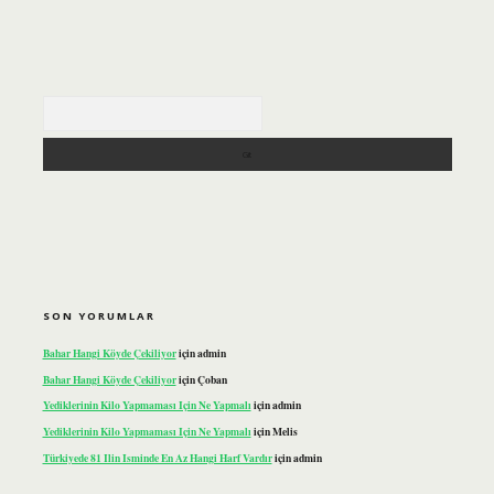
Arama
SON YORUMLAR
Bahar Hangi Köyde Çekiliyor
için
admin
Bahar Hangi Köyde Çekiliyor
için
Çoban
Yediklerinin Kilo Yapmaması Için Ne Yapmalı
için
admin
Yediklerinin Kilo Yapmaması Için Ne Yapmalı
için
Melis
Türkiyede 81 Ilin Isminde En Az Hangi Harf Vardır
için
admin