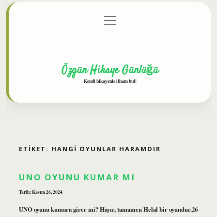
menüyü
Anasayfa
Gizlilik Politikası
Yasal Uyarı
aç
Hakkımızda
Özgün Hikaye Günlüğü
Kendi hikayenle ilham bul!
ETIKET:
HANGI OYUNLAR HARAMDIR
UNO OYUNU KUMAR MI
Tarih: Kasım 26, 2024
UNO oyunu kumara girer mi? Hayır, tamamen Helal bir oyundur.26