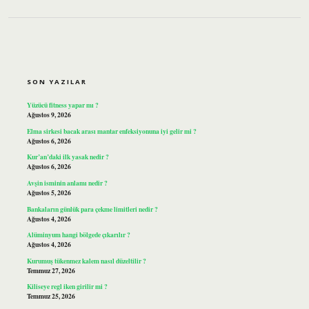
SIDEBAR
SON YAZILAR
Yüzücü fitness yapar mı ?
Ağustos 9, 2026
Elma sirkesi bacak arası mantar enfeksiyonuna iyi gelir mi ?
Ağustos 6, 2026
Kur’an’daki ilk yasak nedir ?
Ağustos 6, 2026
Avşin isminin anlamı nedir ?
Ağustos 5, 2026
Bankaların günlük para çekme limitleri nedir ?
Ağustos 4, 2026
Alüminyum hangi bölgede çıkarılır ?
Ağustos 4, 2026
Kurumuş tükenmez kalem nasıl düzeltilir ?
Temmuz 27, 2026
Kiliseye regl iken girilir mi ?
Temmuz 25, 2026