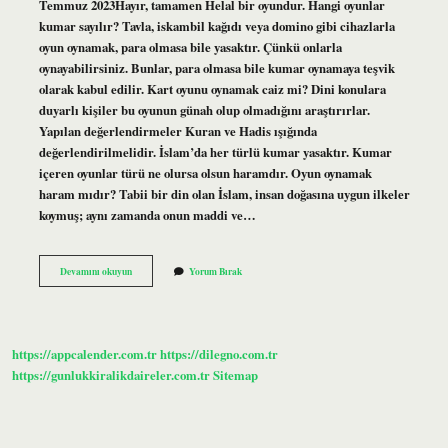
Temmuz 2023Hayır, tamamen Helal bir oyundur. Hangi oyunlar
kumar sayılır? Tavla, iskambil kağıdı veya domino gibi cihazlarla
oyun oynamak, para olmasa bile yasaktır. Çünkü onlarla
oynayabilirsiniz. Bunlar, para olmasa bile kumar oynamaya teşvik
olarak kabul edilir. Kart oyunu oynamak caiz mi? Dini konulara
duyarlı kişiler bu oyunun günah olup olmadığını araştırırlar.
Yapılan değerlendirmeler Kuran ve Hadis ışığında
değerlendirilmelidir. İslam’da her türlü kumar yasaktır. Kumar
içeren oyunlar türü ne olursa olsun haramdır. Oyun oynamak
haram mıdır? Tabii bir din olan İslam, insan doğasına uygun ilkeler
koymuş; aynı zamanda onun maddi ve…
Uno
Devamını okuyun
Yorum Bırak
Oyunu
Kumar
Mı
https://appcalender.com.tr
https://dilegno.com.tr
https://gunlukkiralikdaireler.com.tr
Sitemap