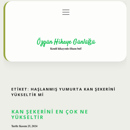
menüyü
Anasayfa
Gizlilik Politikası
Yasal Uyarı
aç
Hakkımızda
Özgün Hikaye Günlüğü
Kendi hikayenle ilham bul!
ETIKET:
HAŞLANMIŞ YUMURTA KAN ŞEKERINI
YÜKSELTIR MI
KAN ŞEKERINI EN ÇOK NE
YÜKSELTIR
Tarih: Kasım 25, 2024