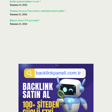
Kadın egemen toplum var mı ?
Temmuz 23, 2026
Trabzon Avrasya Üniversitesi vakıf üniversitesi midir ?
Temmuz 21, 2026
Bakara suresi 174 ayet nedir ?
Temmuz 21, 2026