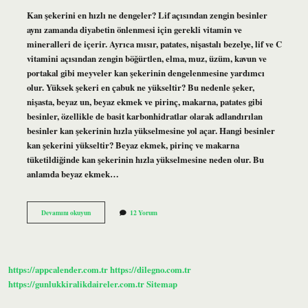
Kan şekerini en hızlı ne dengeler? Lif açısından zengin besinler
aynı zamanda diyabetin önlenmesi için gerekli vitamin ve
mineralleri de içerir. Ayrıca mısır, patates, nişastalı bezelye, lif ve C
vitamini açısından zengin böğürtlen, elma, muz, üzüm, kavun ve
portakal gibi meyveler kan şekerinin dengelenmesine yardımcı
olur. Yüksek şekeri en çabuk ne yükseltir? Bu nedenle şeker,
nişasta, beyaz un, beyaz ekmek ve pirinç, makarna, patates gibi
besinler, özellikle de basit karbonhidratlar olarak adlandırılan
besinler kan şekerinin hızla yükselmesine yol açar. Hangi besinler
kan şekerini yükseltir? Beyaz ekmek, pirinç ve makarna
tüketildiğinde kan şekerinin hızla yükselmesine neden olur. Bu
anlamda beyaz ekmek…
Kan
Devamını okuyun
12 Yorum
Şekerini
En
Çok
Ne
Yükseltir
https://appcalender.com.tr
https://dilegno.com.tr
https://gunlukkiralikdaireler.com.tr
Sitemap