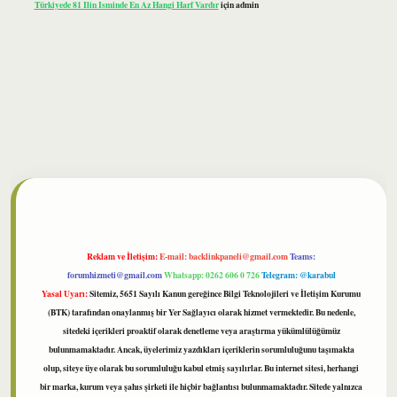
Türkiyede 81 Ilin Isminde En Az Hangi Harf Vardır
için
admin
lbet
Reklam ve İletişim:
E-mail:
backlinkpaneli@gmail.com
Teams:
forumhizmeti@gmail.com
Whatsapp: 0262 606 0 726
Telegram: @karabul
Yasal Uyarı:
Sitemiz, 5651 Sayılı Kanun gereğince Bilgi Teknolojileri ve İletişim Kurumu
(BTK) tarafından onaylanmış bir Yer Sağlayıcı olarak hizmet vermektedir. Bu nedenle,
sitedeki içerikleri proaktif olarak denetleme veya araştırma yükümlülüğümüz
bulunmamaktadır. Ancak, üyelerimiz yazdıkları içeriklerin sorumluluğunu taşımakta
olup, siteye üye olarak bu sorumluluğu kabul etmiş sayılırlar. Bu internet sitesi, herhangi
bir marka, kurum veya şahıs şirketi ile hiçbir bağlantısı bulunmamaktadır. Sitede yalnızca