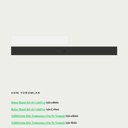
Arama
SON YORUMLAR
Bahar Hangi Köyde Çekiliyor
için
admin
Bahar Hangi Köyde Çekiliyor
için
Çoban
Yediklerinin Kilo Yapmaması Için Ne Yapmalı
için
admin
Yediklerinin Kilo Yapmaması Için Ne Yapmalı
için
Melis