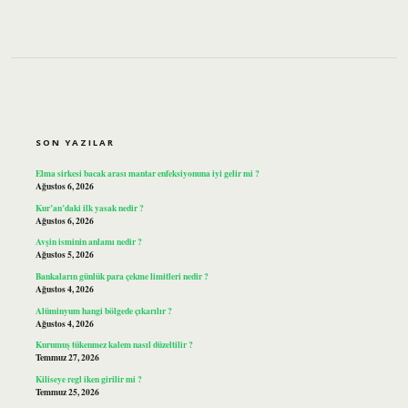
SIDEBAR
SON YAZILAR
Elma sirkesi bacak arası mantar enfeksiyonuna iyi gelir mi ?
Ağustos 6, 2026
Kur’an’daki ilk yasak nedir ?
Ağustos 6, 2026
Avşin isminin anlamı nedir ?
Ağustos 5, 2026
Bankaların günlük para çekme limitleri nedir ?
Ağustos 4, 2026
Alüminyum hangi bölgede çıkarılır ?
Ağustos 4, 2026
Kurumuş tükenmez kalem nasıl düzeltilir ?
Temmuz 27, 2026
Kiliseye regl iken girilir mi ?
Temmuz 25, 2026