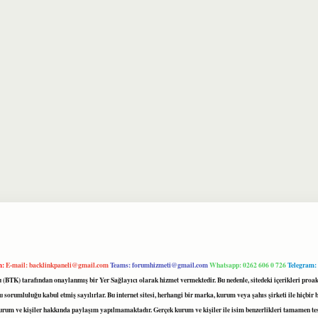
m:
E-mail:
backlinkpaneli@gmail.com
Teams:
forumhizmeti@gmail.com
Whatsapp: 0262 606 0 726
Telegram:
mu (BTK) tarafından onaylanmış bir Yer Sağlayıcı olarak hizmet vermektedir. Bu nedenle, sitedeki içerikleri 
 sorumluluğu kabul etmiş sayılırlar. Bu internet sitesi, herhangi bir marka, kurum veya şahıs şirketi ile hiçbi
kurum ve kişiler hakkında paylaşım yapılmamaktadır. Gerçek kurum ve kişiler ile isim benzerlikleri tamamen te