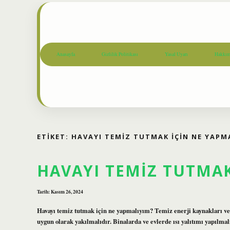
Anasayfa
Gizlilik Politikası
Yasal Uyarı
Hakkım
ETIKET:
HAVAYI TEMIZ TUTMAK IÇIN NE YAPM
HAVAYI TEMIZ TUTMAK
Tarih: Kasım 26, 2024
Havayı temiz tutmak için ne yapmalıyım? Temiz enerji kaynakları ve k
uygun olarak yakılmalıdır. Binalarda ve evlerde ısı yalıtımı yapılma