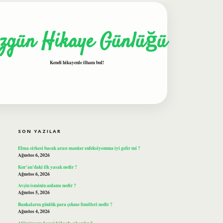
zgün Hikaye Günlüğü
Kendi hikayenle ilham bul!
SIDEBAR
ilbet
SON YAZILAR
Elma sirkesi bacak arası mantar enfeksiyonuna iyi gelir mi ?
Ağustos 6, 2026
Kur’an’daki ilk yasak nedir ?
Ağustos 6, 2026
Avşin isminin anlamı nedir ?
Ağustos 5, 2026
Bankaların günlük para çekme limitleri nedir ?
Ağustos 4, 2026
Alüminyum hangi bölgede çıkarılır ?