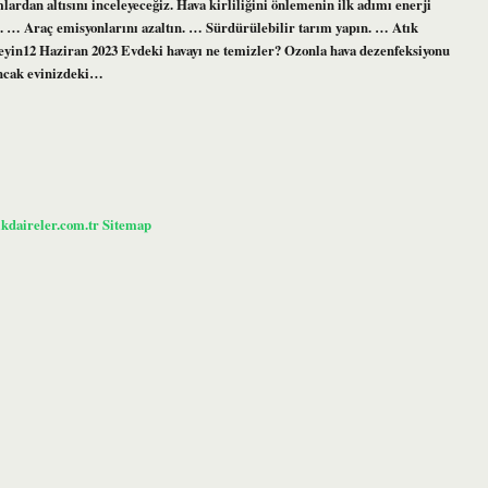
ardan altısını inceleyeceğiz. Hava kirliliğini önlemenin ilk adımı enerji
n. … Araç emisyonlarını azaltın. … Sürdürülebilir tarım yapın. … Atık
kleyin12 Haziran 2023 Evdeki havayı ne temizler? Ozonla hava dezenfeksiyonu
ancak evinizdeki…
ikdaireler.com.tr
Sitemap