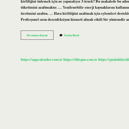
kirliliğini önlemek için ne yapmalıyız 3 örnek? Bu makalede bu adıml
tüketimini azaltmaktır. … Yenilenebilir enerji kaynaklarını kullanı
üretimini azaltın. … Hava kirliliğini azaltmak için eylemleri deste
Profesyonel ozon dezenfeksiyon hizmeti almak etkili bir yöntemdir 
Havayı
Devamını okuyun
Yorum Bırak
Temiz
Tutmak
Için
Neler
Yapabiliriz
https://appcalender.com.tr
https://dilegno.com.tr
https://gunlukkiral