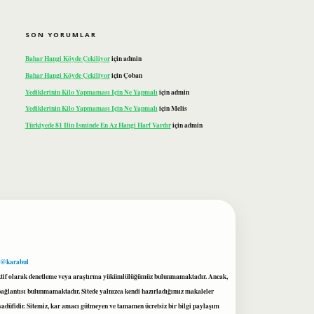
SON YORUMLAR
Bahar Hangi Köyde Çekiliyor
için
admin
Bahar Hangi Köyde Çekiliyor
için
Çoban
Yediklerinin Kilo Yapmaması Için Ne Yapmalı
için
admin
Yediklerinin Kilo Yapmaması Için Ne Yapmalı
için
Melis
Türkiyede 81 Ilin Isminde En Az Hangi Harf Vardır
için
admin
 @karabul
proaktif olarak denetleme veya araştırma yükümlülüğümüz bulunmamaktadır. Ancak,
r bağlantısı bulunmamaktadır. Sitede yalnızca kendi hazırladığımız makaleler
sadüfidir. Sitemiz, kar amacı gütmeyen ve tamamen ücretsiz bir bilgi paylaşım