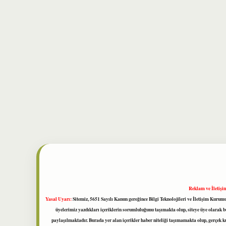
Reklam ve İletişi
Yasal Uyarı:
Sitemiz, 5651 Sayılı Kanun gereğince Bilgi Teknolojileri ve İletişim Kuru
üyelerimiz yazdıkları içeriklerin sorumluluğunu taşımakta olup, siteye üye olarak bu
paylaşılmaktadır. Burada yer alan içerikler haber niteliği taşımamakta olup, gerçek 