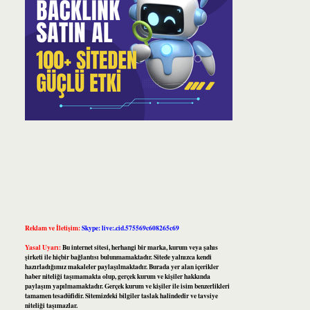
Reklam ve İletişim:
Skype: live:.cid.575569c608265c69
Yasal Uyarı:
Bu internet sitesi, herhangi bir marka, kurum veya şahıs
şirketi ile hiçbir bağlantısı bulunmamaktadır. Sitede yalnızca kendi
hazırladığımız makaleler paylaşılmaktadır. Burada yer alan içerikler
haber niteliği taşımamakta olup, gerçek kurum ve kişiler hakkında
paylaşım yapılmamaktadır. Gerçek kurum ve kişiler ile isim benzerlikleri
tamamen tesadüfidir. Sitemizdeki bilgiler taslak halindedir ve tavsiye
niteliği taşımazlar.