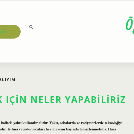
Ö
ızda
ALIYIM
 IÇIN NELER YAPABILIRIZ
aliteli yakıt kullanılmalıdır. Yakıt, sobalarda ve radyatörlerde teknolojiye
lıdır. Isıtma ve soba bacaları her mevsim başında temizlenmelidir. Hava