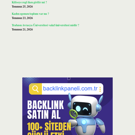
Kiliseye regl iken girilir mi ?
Temmuz 25, 2026
Kadın egemen toplum var mı ?
Temmuz 23, 2026
Trabzon Avrasya Üniversitesi vakıf üniversitesi midir ?
Temmuz 21, 2026