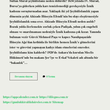
Sultan Murat şeyhülislamı neden öldürdü? 1634 yılında IV. Murad,
Bursa’ya giderken yolda karı temizlemediği gerekçesiyle İznik
kadısını soruşturmadan asar. Yaklaşık iki yıl Şeyhülislamlık yapan
dönemin şeyhi Ahizade Hüseyin Efendi’nin bu olayı eleştirmesiyle
Şeyhülislamlık sona erer. Ahizade Hüseyin Efendi neden asıldı?
Bozuk yolda ilerlemekte zorluk çeken Padişah, yolun çok engebeli
olması ve onarılmaması nedeniyle İznik kadısına çok kızar. Yanında
bulunan vezir Gürcü Mehmed Paşa ve kapıcı Nasuhpaşazâde
Hüseyin Ağa’dan kethüda ile birlikte hemen İznik’e gitmelerini
ister ve görevini yapmayan kadıyı idam etmelerini emreder.
Şeyhülislamı kim kaldırdı? 1920’de Ankara’da kurulan Meclis
Hükümeti’nde bu makam Şer’iye ve Evkaf Vekaleti adı altında bir
“bakanlık”…
Şeyhülislam
Devamını okuyun
8 Yorum
Kim
Öldürdü
https://appcalender.com.tr
https://dilegno.com.tr
https://gunlukkiralikdaireler.com.tr
Sitemap