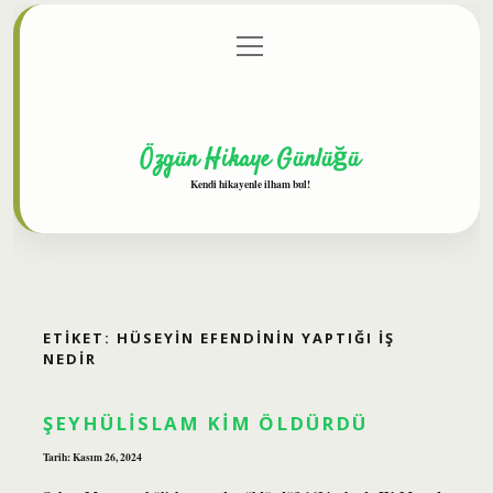
menüyü
Anasayfa
Gizlilik Politikası
Yasal Uyarı
aç
Hakkımızda
Özgün Hikaye Günlüğü
Kendi hikayenle ilham bul!
ETIKET:
HÜSEYIN EFENDININ YAPTIĞI IŞ
NEDIR
ŞEYHÜLISLAM KIM ÖLDÜRDÜ
Tarih: Kasım 26, 2024