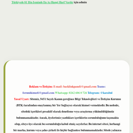
Türkiyede 81 Ilin Isminde En Az Hangi Harf Vardır
için
admin
ilbet
Reklam ve İletişim:
E-mail:
backlinkpaneli@gmail.com
Teams:
forumhizmeti@gmail.com
Whatsapp: 0262 606 0 726
Telegram: @karabul
Yasal Uyarı:
Sitemiz, 5651 Sayılı Kanun gereğince Bilgi Teknolojileri ve İletişim Kurumu
(BTK) tarafından onaylanmış bir Yer Sağlayıcı olarak hizmet vermektedir. Bu nedenle,
sitedeki içerikleri proaktif olarak denetleme veya araştırma yükümlülüğümüz
bulunmamaktadır. Ancak, üyelerimiz yazdıkları içeriklerin sorumluluğunu taşımakta
olup, siteye üye olarak bu sorumluluğu kabul etmiş sayılırlar. Bu internet sitesi, herhangi
bir marka, kurum veya şahıs şirketi ile hiçbir bağlantısı bulunmamaktadır. Sitede yalnızca