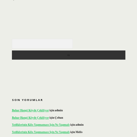
Arama
SON YORUMLAR
Bahar Hangi Köyde Çekiliyor
için
admin
Bahar Hangi Köyde Çekiliyor
için
Çoban
Yediklerinin Kilo Yapmaması Için Ne Yapmalı
için
admin
Yediklerinin Kilo Yapmaması Için Ne Yapmalı
için
Melis