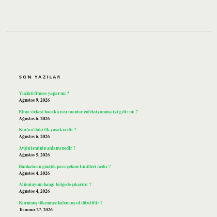
SIDEBAR
SON YAZILAR
Yüzücü fitness yapar mı ?
Ağustos 9, 2026
Elma sirkesi bacak arası mantar enfeksiyonuna iyi gelir mi ?
Ağustos 6, 2026
Kur’an’daki ilk yasak nedir ?
Ağustos 6, 2026
Avşin isminin anlamı nedir ?
Ağustos 5, 2026
Bankaların günlük para çekme limitleri nedir ?
Ağustos 4, 2026
Alüminyum hangi bölgede çıkarılır ?
Ağustos 4, 2026
Kurumuş tükenmez kalem nasıl düzeltilir ?
Temmuz 27, 2026