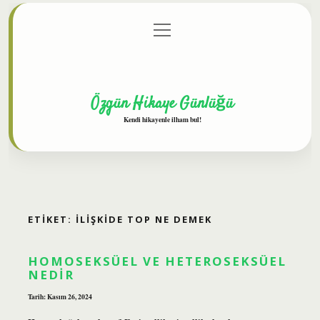
menüyü
Anasayfa
Gizlilik Politikası
Yasal Uyarı
aç
Hakkımızda
Özgün Hikaye Günlüğü
Kendi hikayenle ilham bul!
ETIKET:
İLIŞKIDE TOP NE DEMEK
HOMOSEKSÜEL VE HETEROSEKSÜEL
NEDIR
Tarih: Kasım 26, 2024