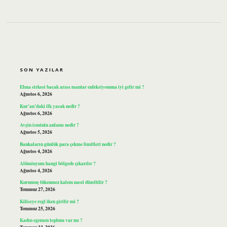
SIDEBAR
SON YAZILAR
Elma sirkesi bacak arası mantar enfeksiyonuna iyi gelir mi ?
Ağustos 6, 2026
Kur’an’daki ilk yasak nedir ?
Ağustos 6, 2026
Avşin isminin anlamı nedir ?
Ağustos 5, 2026
Bankaların günlük para çekme limitleri nedir ?
Ağustos 4, 2026
Alüminyum hangi bölgede çıkarılır ?
Ağustos 4, 2026
Kurumuş tükenmez kalem nasıl düzeltilir ?
Temmuz 27, 2026
Kiliseye regl iken girilir mi ?
Temmuz 25, 2026
Kadın egemen toplum var mı ?