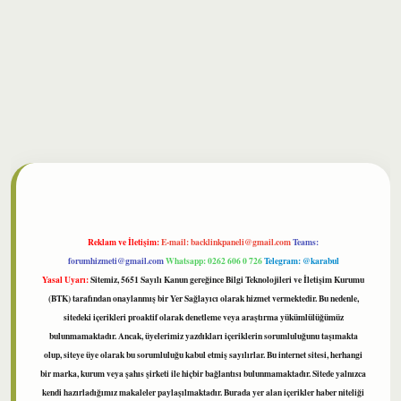
lbet
Reklam ve İletişim:
E-mail:
backlinkpaneli@gmail.com
Teams:
forumhizmeti@gmail.com
Whatsapp: 0262 606 0 726
Telegram: @karabul
Yasal Uyarı:
Sitemiz, 5651 Sayılı Kanun gereğince Bilgi Teknolojileri ve İletişim Kurumu
(BTK) tarafından onaylanmış bir Yer Sağlayıcı olarak hizmet vermektedir. Bu nedenle,
sitedeki içerikleri proaktif olarak denetleme veya araştırma yükümlülüğümüz
bulunmamaktadır. Ancak, üyelerimiz yazdıkları içeriklerin sorumluluğunu taşımakta
olup, siteye üye olarak bu sorumluluğu kabul etmiş sayılırlar. Bu internet sitesi, herhangi
bir marka, kurum veya şahıs şirketi ile hiçbir bağlantısı bulunmamaktadır. Sitede yalnızca
kendi hazırladığımız makaleler paylaşılmaktadır. Burada yer alan içerikler haber niteliği