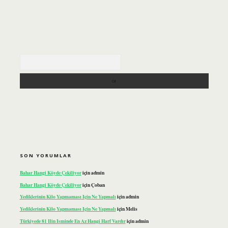
Arama
SON YORUMLAR
Bahar Hangi Köyde Çekiliyor
için
admin
Bahar Hangi Köyde Çekiliyor
için
Çoban
Yediklerinin Kilo Yapmaması Için Ne Yapmalı
için
admin
Yediklerinin Kilo Yapmaması Için Ne Yapmalı
için
Melis
Türkiyede 81 Ilin Isminde En Az Hangi Harf Vardır
için
admin