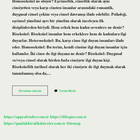
Homoseksüel ne oluyor? Eşcinsellik, cinsellik olarak aynı
cinsiyetten veya karşı cinsten insanlar arasındaki romantik,
duygusal cinsel çekim veya cinsel davranışı ifade edebilir. Psikoloji,
eşcinsel yönelimi ayrı bir yönelim olarak inceleyen ilk
disiplinlerden biriydi. Hem erkek hem kadın sevenlere ne denir?
Biseksüel: Biseksüel insanlar hem erkeklere hem de kadınlara ilgi
duyarlar. Heteroseksüel: Bu, karşı cinse ilgi duyan insanları ifade
eder. Homoseksüel: Bu terim, kendi cinsine ilgi duyan insanlar için
kullanılır. İki cinse de ilgi duyana ne denir? Biseksüel: Duygusal
ve/veya cinsel olarak birden fazla cinsiyete ilgi duyan kişi.
Biseksüellik tarihsel olarak her iki cinsiyete de ilgi duymak olarak
tanımlanmış olsa da,…
Homoseksüel
Devamını okuyun
Yorum Bırak
Ve
Heteroseksüel
Nedir
https://appcalender.com.tr
https://dilegno.com.tr
https://gunlukkiralikdaireler.com.tr
Sitemap