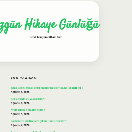
zgün Hikaye Günlüğü
Kendi hikayenle ilham bul!
SIDEBAR
ilbet
SON YAZILAR
Elma sirkesi bacak arası mantar enfeksiyonuna iyi gelir mi ?
Ağustos 6, 2026
Kur’an’daki ilk yasak nedir ?
Ağustos 6, 2026
Avşin isminin anlamı nedir ?
Ağustos 5, 2026
Bankaların günlük para çekme limitleri nedir ?
Ağustos 4, 2026
Alüminyum hangi bölgede çıkarılır ?