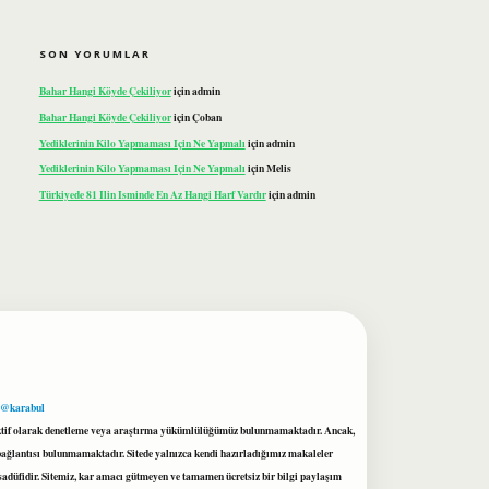
SON YORUMLAR
Bahar Hangi Köyde Çekiliyor
için
admin
Bahar Hangi Köyde Çekiliyor
için
Çoban
Yediklerinin Kilo Yapmaması Için Ne Yapmalı
için
admin
Yediklerinin Kilo Yapmaması Için Ne Yapmalı
için
Melis
Türkiyede 81 Ilin Isminde En Az Hangi Harf Vardır
için
admin
 @karabul
proaktif olarak denetleme veya araştırma yükümlülüğümüz bulunmamaktadır. Ancak,
r bağlantısı bulunmamaktadır. Sitede yalnızca kendi hazırladığımız makaleler
sadüfidir. Sitemiz, kar amacı gütmeyen ve tamamen ücretsiz bir bilgi paylaşım