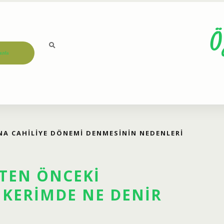
Ö
ızda
NA CAHILIYE DÖNEMI DENMESININ NEDENLERI
TTEN ÖNCEKI
 KERIMDE NE DENIR