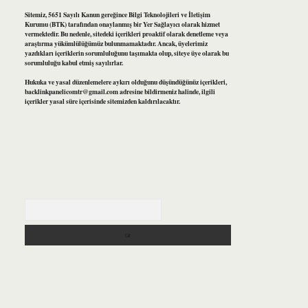
Sitemiz, 5651 Sayılı Kanun gereğince Bilgi Teknolojileri ve İletişim
Kurumu (BTK) tarafından onaylanmış bir Yer Sağlayıcı olarak hizmet
vermektedir. Bu nedenle, sitedeki içerikleri proaktif olarak denetleme veya
araştırma yükümlülüğümüz bulunmamaktadır. Ancak, üyelerimiz
yazdıkları içeriklerin sorumluluğunu taşımakta olup, siteye üye olarak bu
sorumluluğu kabul etmiş sayılırlar.
Hukuka ve yasal düzenlemelere aykırı olduğunu düşündüğünüz içerikleri,
backlinkpanelicomtr@gmail.com
adresine bildirmeniz halinde, ilgili
içerikler yasal süre içerisinde sitemizden kaldırılacaktır.
Arama