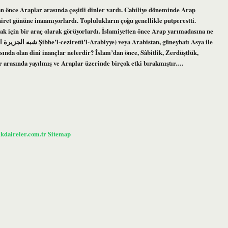
n önce Araplar arasında çeşitli dinler vardı. Cahiliye döneminde Arap
iret gününe inanmıyorlardı. Toplulukların çoğu genellikle putperestti.
mak için bir araç olarak görüyorlardı. İslamiyetten önce Arap yarımadasına ne
nda olan dinî inançlar nelerdir? İslam’dan önce, Sâbitlik, Zerdüştlük,
ar arasında yayılmış ve Araplar üzerinde birçok etki bırakmıştır.…
ikdaireler.com.tr
Sitemap