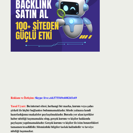
Reklam ve İletişim:
Skype: live:.cid.575569c608265c69
Yasal Uyarı:
Bu internet sitesi, herhangi bir marka, kurum veya şahıs
şirketi ile hiçbir bağlantısı bulunmamaktadır. Sitede yalnızca kendi
hazırladığımız makaleler paylaşılmaktadır. Burada yer alan içerikler
haber niteliği taşımamakta olup, gerçek kurum ve kişiler hakkında
paylaşım yapılmamaktadır. Gerçek kurum ve kişiler ile isim benzerlikleri
tamamen tesadüfidir. Sitemizdeki bilgiler taslak halindedir ve tavsiye
niteliği taşımazlar.