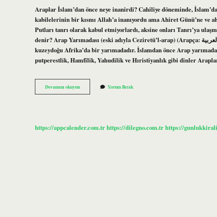
Araplar İslam’dan önce neye inanirdi? Cahiliye döneminde, İslam’da
kabilelerinin bir kısmı Allah’a inanıyordu ama Ahiret Günü’ne ve ah
Putları tanrı olarak kabul etmiyorlardı, aksine onları Tanrı’ya ulaş
denir? Arap Yarımadası (eski adıyla Ceziretü’l-arap) (Arapça: شبه الجزيرة العربية Şibhe’l-ceziretü’l-Arabiyye) veya Arabistan, güneybatı Asya ile
kuzeydoğu Afrika’da bir yarımadadır. İslamdan önce Arap yarımadası
putperestlik, Hamfîlik, Yahudilik ve Hıristiyanlık gibi dinler Arapl
Arapların
Devamını okuyun
Yorum Bırak
Islamiyetten
Önceki
Yaşantısına
Kuran
I
https://appcalender.com.tr
https://dilegno.com.tr
https://gunlukkiral
Kerimde
Ne
Denir