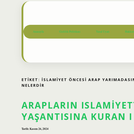
Anasayfa
Gizlilik Politikası
Yasal Uyarı
Hakkım
ETIKET:
İSLAMIYET ÖNCESI ARAP YARIMADASI
NELERDIR
ARAPLARIN ISLAMIYE
YAŞANTISINA KURAN I
Tarih: Kasım 26, 2024