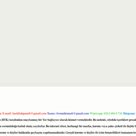
m:
E-mail:
backlinkpaneli@gmail.com
Teams:
forumhizmeti@gmail.com
Whatsapp: 0262 606 0 726
Telegram:
mu (BTK) tarafından onaylanmış bir Yer Sağlayıcı olarak hizmet vermektedir. Bu nedenle, sitedeki içerikleri 
 sorumluluğu kabul etmiş sayılırlar. Bu internet sitesi, herhangi bir marka, kurum veya şahıs şirketi ile hiçbi
kurum ve kişiler hakkında paylaşım yapılmamaktadır. Gerçek kurum ve kişiler ile isim benzerlikleri tamamen te