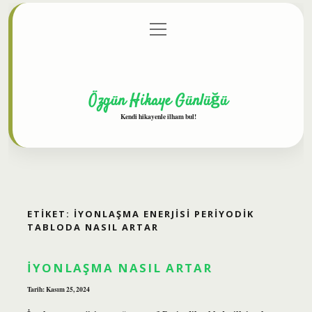
menüyü
Anasayfa
Gizlilik Politikası
Yasal Uyarı
aç
Hakkımızda
Özgün Hikaye Günlüğü
Kendi hikayenle ilham bul!
ETIKET:
İYONLAŞMA ENERJISI PERIYODIK
TABLODA NASIL ARTAR
İYONLAŞMA NASIL ARTAR
Tarih: Kasım 25, 2024