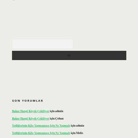
Arama
SON YORUMLAR
Bahar Hangi Köyde Çekiliyor
için
admin
Bahar Hangi Köyde Çekiliyor
için
Çoban
Yediklerinin Kilo Yapmaması Için Ne Yapmalı
için
admin
Yediklerinin Kilo Yapmaması Için Ne Yapmalı
için
Melis