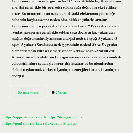
İyonlaşma enerjisi neye göre artar? Periyodik tabloda, ilk iyonlaşma
enerjisi genellikle bir periyotta soldan sağa doğru hareket ettikçe
artar. Bu momentumun nedeni, en dıştaki elektronun çekirdeğe
daha sıkı bağlanmasına neden olan nükleer yükteki artıştır.
İyonlaşma enerjisi periyodik tabloda nasıl artar? Periyodik tabloda
iyonlaşma enerjisi genellikle soldan sağa doğru artar, yukarıdan
aşağıya doğru azalır. İyonlaşma enerjisi neden 3 aşağı 5 yukarı? (3
aşağı, 5 yukarı) Sıralamanın değişmesinin nedeni 2A ve 5A grubu
elementlerinin küresel simetrisinden kaynaklanan kararlılıktır.
Küresel simetrik elektron konfigürasyonuna sahip atomlar simetrik
yük dağılımları nedeniyle kararlılık kazanır ve bu atomlardan
elektron çıkarmak zorlaşır. İyonlaşma enerjileri artar. 1 iyonlaşma
enerjisi…
İYonlaşma
Devamını okuyun
2 Yorum
Nasıl
Artar
https://appcalender.com.tr
https://dilegno.com.tr
https://gunlukkiralikdaireler.com.tr
Sitemap