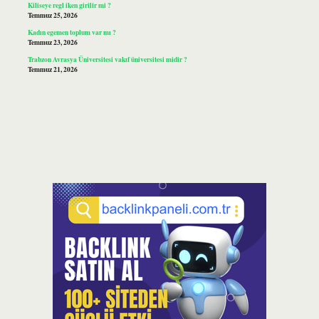
Kiliseye regl iken girilir mi ?
Temmuz 25, 2026
Kadın egemen toplum var mı ?
Temmuz 23, 2026
Trabzon Avrasya Üniversitesi vakıf üniversitesi midir ?
Temmuz 21, 2026