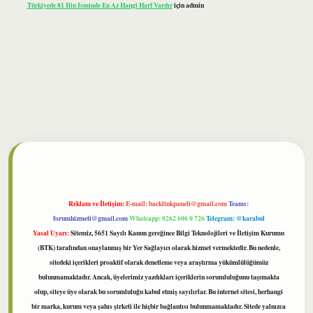
Türkiyede 81 Ilin Isminde En Az Hangi Harf Vardır
için
admin
bet
Reklam ve İletişim:
E-mail:
backlinkpaneli@gmail.com
Teams:
forumhizmeti@gmail.com
Whatsapp: 0262 606 0 726
Telegram: @karabul
Yasal Uyarı:
Sitemiz, 5651 Sayılı Kanun gereğince Bilgi Teknolojileri ve İletişim Kurumu
(BTK) tarafından onaylanmış bir Yer Sağlayıcı olarak hizmet vermektedir. Bu nedenle,
sitedeki içerikleri proaktif olarak denetleme veya araştırma yükümlülüğümüz
bulunmamaktadır. Ancak, üyelerimiz yazdıkları içeriklerin sorumluluğunu taşımakta
olup, siteye üye olarak bu sorumluluğu kabul etmiş sayılırlar. Bu internet sitesi, herhangi
bir marka, kurum veya şahıs şirketi ile hiçbir bağlantısı bulunmamaktadır. Sitede yalnızca