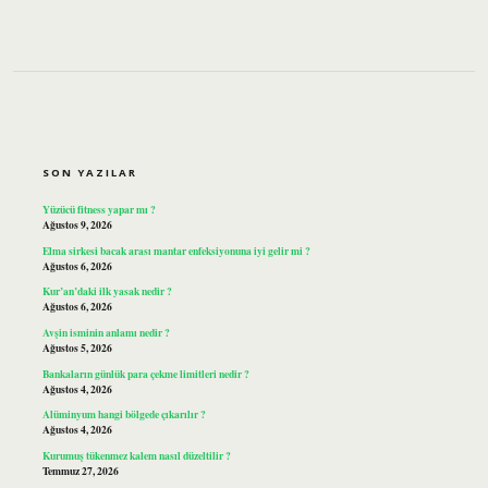
SIDEBAR
SON YAZILAR
Yüzücü fitness yapar mı ?
Ağustos 9, 2026
Elma sirkesi bacak arası mantar enfeksiyonuna iyi gelir mi ?
Ağustos 6, 2026
Kur’an’daki ilk yasak nedir ?
Ağustos 6, 2026
Avşin isminin anlamı nedir ?
Ağustos 5, 2026
Bankaların günlük para çekme limitleri nedir ?
Ağustos 4, 2026
Alüminyum hangi bölgede çıkarılır ?
Ağustos 4, 2026
Kurumuş tükenmez kalem nasıl düzeltilir ?
Temmuz 27, 2026