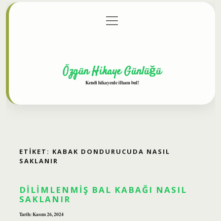
menüyü
Anasayfa
Gizlilik Politikası
Yasal Uyarı
aç
Hakkımızda
Özgün Hikaye Günlüğü
Kendi hikayenle ilham bul!
ETIKET:
KABAK DONDURUCUDA NASIL
SAKLANIR
DILIMLENMIŞ BAL KABAĞI NASIL
SAKLANIR
Tarih: Kasım 26, 2024