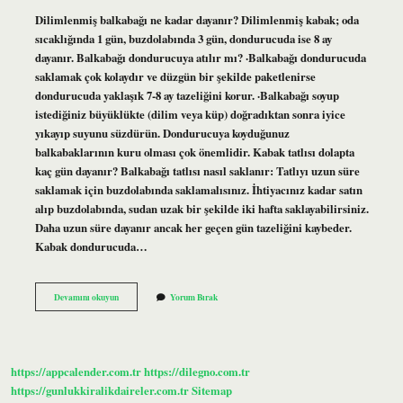
Dilimlenmiş balkabağı ne kadar dayanır? Dilimlenmiş kabak; oda
sıcaklığında 1 gün, buzdolabında 3 gün, dondurucuda ise 8 ay
dayanır. Balkabağı dondurucuya atılır mı? ·Balkabağı dondurucuda
saklamak çok kolaydır ve düzgün bir şekilde paketlenirse
dondurucuda yaklaşık 7-8 ay tazeliğini korur. ·Balkabağı soyup
istediğiniz büyüklükte (dilim veya küp) doğradıktan sonra iyice
yıkayıp suyunu süzdürün. Dondurucuya koyduğunuz
balkabaklarının kuru olması çok önemlidir. Kabak tatlısı dolapta
kaç gün dayanır? Balkabağı tatlısı nasıl saklanır: Tatlıyı uzun süre
saklamak için buzdolabında saklamalısınız. İhtiyacınız kadar satın
alıp buzdolabında, sudan uzak bir şekilde iki hafta saklayabilirsiniz.
Daha uzun süre dayanır ancak her geçen gün tazeliğini kaybeder.
Kabak dondurucuda…
Dilimlenmiş
Devamını okuyun
Yorum Bırak
Bal
Kabağı
Nasıl
Saklanır
https://appcalender.com.tr
https://dilegno.com.tr
https://gunlukkiralikdaireler.com.tr
Sitemap