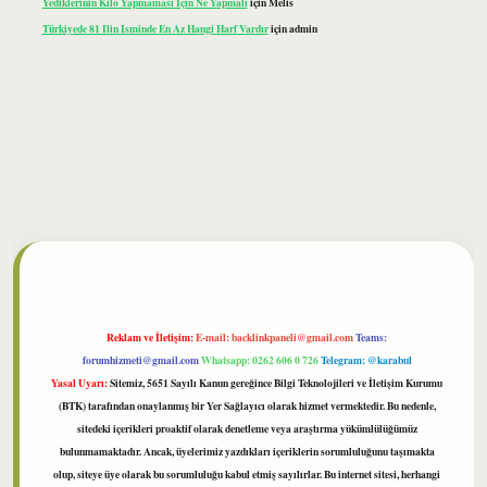
Yediklerinin Kilo Yapmaması Için Ne Yapmalı
için
Melis
Türkiyede 81 Ilin Isminde En Az Hangi Harf Vardır
için
admin
bet
Reklam ve İletişim:
E-mail:
backlinkpaneli@gmail.com
Teams:
forumhizmeti@gmail.com
Whatsapp: 0262 606 0 726
Telegram: @karabul
Yasal Uyarı:
Sitemiz, 5651 Sayılı Kanun gereğince Bilgi Teknolojileri ve İletişim Kurumu
(BTK) tarafından onaylanmış bir Yer Sağlayıcı olarak hizmet vermektedir. Bu nedenle,
sitedeki içerikleri proaktif olarak denetleme veya araştırma yükümlülüğümüz
bulunmamaktadır. Ancak, üyelerimiz yazdıkları içeriklerin sorumluluğunu taşımakta
olup, siteye üye olarak bu sorumluluğu kabul etmiş sayılırlar. Bu internet sitesi, herhangi