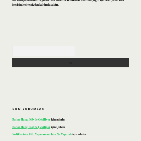
backlinkpanelicomtr@gmail.com
adresine bildirmeniz halinde, ilgili içerikler yasal süre
içerisinde sitemizden kaldırılacaktır.
Arama
SON YORUMLAR
Bahar Hangi Köyde Çekiliyor
için
admin
Bahar Hangi Köyde Çekiliyor
için
Çoban
Yediklerinin Kilo Yapmaması Için Ne Yapmalı
için
admin