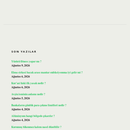
SIDEBAR
SON YAZILAR
Yüzücü fitness yapar mı ?
Ağustos 9, 2026
Elma sirkesi bacak arası mantar enfeksiyonuna iyi gelir mi ?
Ağustos 6, 2026
Kur’an’daki ilk yasak nedir ?
Ağustos 6, 2026
Avşin isminin anlamı nedir ?
Ağustos 5, 2026
Bankaların günlük para çekme limitleri nedir ?
Ağustos 4, 2026
Alüminyum hangi bölgede çıkarılır ?
Ağustos 4, 2026
Kurumuş tükenmez kalem nasıl düzeltilir ?