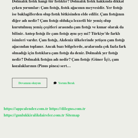
Dolmalık fıstık hangi tür fıstıktır? Dolmalık fıstık hakkında dikkat
çeken yorumlar: Çam fıstığı, fıstık ağacının meyvesidir. Yer fıstığı
ise baklagillerden olup fıstık bitkisinden elde edilir. Çam fıstığının
diğer adı nedir? Çam fıstığı oldukça lezzetli bir yemiş olup
kurutulmuş yemiş çeşitleri arasında çam fıstığı ve kunar olarak da
bilinir. Antep fıstığı ile çam fıstığı aynı şey mi? Türkiye’de farklı
isimleri vardır. Çam fıstığı, Akdeniz ülkelerinde yetişen çam fıstığı
ağacından toplanır. Ancak bazı bölgelerde, aralarında çok fazla fark
olmadığı için fıstıklara çam fıstığı da denir. Dolmalık yer fıstığı
nedir? Dolmalık fıstığın adı nedir? Çam fıstığı (Güner İçi), çam
kozalaklarının (Pinus pinea) sert…
Dolmalık
Devamını okuyun
Yorum Bırak
Fıstık
Ve
Çam
Fıstığı
Aynı
https://appcalender.com.tr
https://dilegno.com.tr
Şey
Mi
https://gunlukkiralikdaireler.com.tr
Sitemap