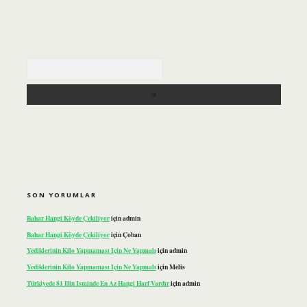
Arama
SON YORUMLAR
Bahar Hangi Köyde Çekiliyor
için
admin
Bahar Hangi Köyde Çekiliyor
için
Çoban
Yediklerinin Kilo Yapmaması Için Ne Yapmalı
için
admin
Yediklerinin Kilo Yapmaması Için Ne Yapmalı
için
Melis
Türkiyede 81 Ilin Isminde En Az Hangi Harf Vardır
için
admin