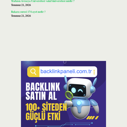
Trabzon Avrasya Üniversitesi vakıf üniversitesi midir ?
Temmuz 21, 2026
Bakara suresi 174 ayet nedir ?
Temmuz 21, 2026