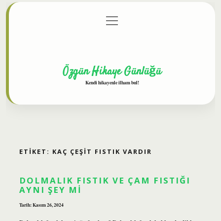
menüyü
Anasayfa
Gizlilik Politikası
Yasal Uyarı
aç
Hakkımızda
Özgün Hikaye Günlüğü
Kendi hikayenle ilham bul!
ETIKET:
KAÇ ÇEŞIT FISTIK VARDIR
DOLMALIK FISTIK VE ÇAM FISTIĞI
AYNI ŞEY MI
Tarih: Kasım 26, 2024