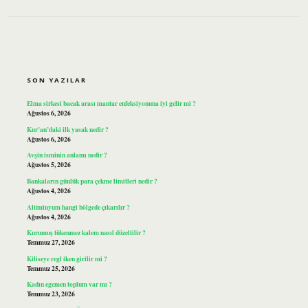
SIDEBAR
SON YAZILAR
Elma sirkesi bacak arası mantar enfeksiyonuna iyi gelir mi ?
Ağustos 6, 2026
Kur’an’daki ilk yasak nedir ?
Ağustos 6, 2026
Avşin isminin anlamı nedir ?
Ağustos 5, 2026
Bankaların günlük para çekme limitleri nedir ?
Ağustos 4, 2026
Alüminyum hangi bölgede çıkarılır ?
Ağustos 4, 2026
Kurumuş tükenmez kalem nasıl düzeltilir ?
Temmuz 27, 2026
Kiliseye regl iken girilir mi ?
Temmuz 25, 2026
Kadın egemen toplum var mı ?
Temmuz 23, 2026