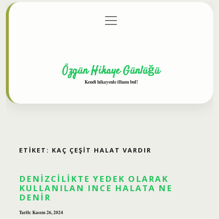
menüyü
Anasayfa
Gizlilik Politikası
Yasal Uyarı
aç
Hakkımızda
Özgün Hikaye Günlüğü
Kendi hikayenle ilham bul!
ETIKET:
KAÇ ÇEŞIT HALAT VARDIR
DENIZCILIKTE YEDEK OLARAK
KULLANILAN INCE HALATA NE
DENIR
Tarih: Kasım 26, 2024