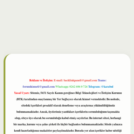
lbet
Reklam ve İletişim:
E-mail:
backlinkpaneli@gmail.com
Teams:
forumhizmeti@gmail.com
Whatsapp: 0262 606 0 726
Telegram: @karabul
Yasal Uyarı:
Sitemiz, 5651 Sayılı Kanun gereğince Bilgi Teknolojileri ve İletişim Kurumu
(BTK) tarafından onaylanmış bir Yer Sağlayıcı olarak hizmet vermektedir. Bu nedenle,
sitedeki içerikleri proaktif olarak denetleme veya araştırma yükümlülüğümüz
bulunmamaktadır. Ancak, üyelerimiz yazdıkları içeriklerin sorumluluğunu taşımakta
olup, siteye üye olarak bu sorumluluğu kabul etmiş sayılırlar. Bu internet sitesi, herhangi
bir marka, kurum veya şahıs şirketi ile hiçbir bağlantısı bulunmamaktadır. Sitede yalnızca
kendi hazırladığımız makaleler paylaşılmaktadır. Burada yer alan içerikler haber niteliği