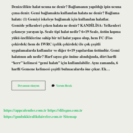
Denizcilikte halat ucuna ne denir? Bağlamanın yapıldığı ipin ucuna
çıma denir. Gemi bağlamakta kullanılan halata ne denir? Bağlama
halatı: (1) Gemiyi iskeleye bağlamak için kullanılan halatlar.
Gemide yelkenleri çeken halata ne denir? KANDİLİSA: Yelkenleri
çekmeye yarayan ip. Seale tipi halat nedir? 6×19 Seale, üstün kopma
yükü özelliklerine sahip bir tel halat yapısı olup, hem FC (Fiss
çekirdek) hem de IWRC (çelik çekirdek) ile çok çeşitli
uygulamalarda kullanılır ve diğer 6×19 yapılardan üstündür. Gemi
halatının adı nedir? Harf sayısı göz önüne alındığında, dört harfli
“kerr” kelimesi “gemi halatı” için kullanılabilir. Aynı zamanda, 6
harfli Gemene kelimesi çeşitli bulmacalarda öne çıkar. Ek…
Denizcilikte
Devamını okuyun
Yorum Bırak
Yedek
Olarak
Kullanılan
Ince
Halata
https://appcalender.com.tr
https://dilegno.com.tr
Ne
Denir
https://gunlukkiralikdaireler.com.tr
Sitemap