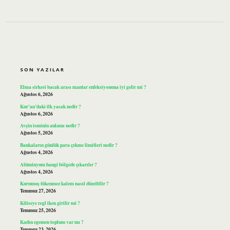
SIDEBAR
SON YAZILAR
Elma sirkesi bacak arası mantar enfeksiyonuna iyi gelir mi ?
Ağustos 6, 2026
Kur’an’daki ilk yasak nedir ?
Ağustos 6, 2026
Avşin isminin anlamı nedir ?
Ağustos 5, 2026
Bankaların günlük para çekme limitleri nedir ?
Ağustos 4, 2026
Alüminyum hangi bölgede çıkarılır ?
Ağustos 4, 2026
Kurumuş tükenmez kalem nasıl düzeltilir ?
Temmuz 27, 2026
Kiliseye regl iken girilir mi ?
Temmuz 25, 2026
Kadın egemen toplum var mı ?
Temmuz 23, 2026