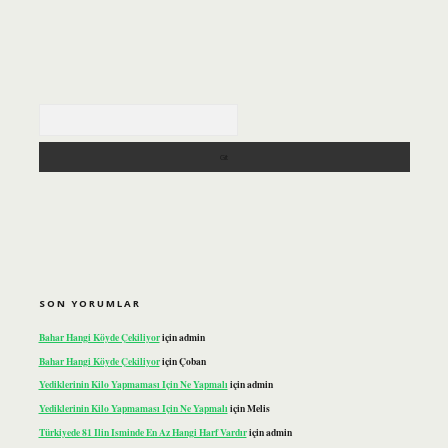
Arama
SON YORUMLAR
Bahar Hangi Köyde Çekiliyor
için
admin
Bahar Hangi Köyde Çekiliyor
için
Çoban
Yediklerinin Kilo Yapmaması Için Ne Yapmalı
için
admin
Yediklerinin Kilo Yapmaması Için Ne Yapmalı
için
Melis
Türkiyede 81 Ilin Isminde En Az Hangi Harf Vardır
için
admin