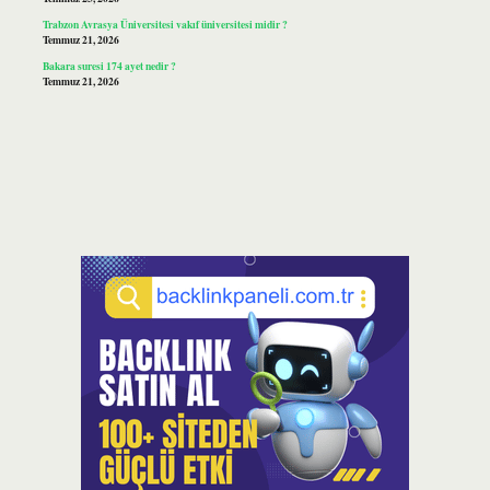
Trabzon Avrasya Üniversitesi vakıf üniversitesi midir ?
Temmuz 21, 2026
Bakara suresi 174 ayet nedir ?
Temmuz 21, 2026