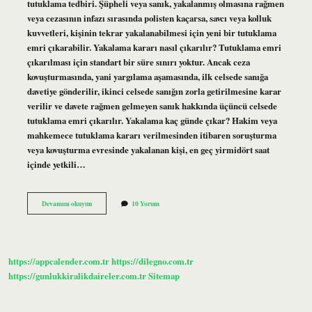
tutuklama tedbiri. Şüpheli veya sanık, yakalanmış olmasına rağmen
veya cezasının infazı sırasında polisten kaçarsa, savcı veya kolluk
kuvvetleri, kişinin tekrar yakalanabilmesi için yeni bir tutuklama
emri çıkarabilir. Yakalama kararı nasıl çıkarılır? Tutuklama emri
çıkarılması için standart bir süre sınırı yoktur. Ancak ceza
kovuşturmasında, yani yargılama aşamasında, ilk celsede sanığa
davetiye gönderilir, ikinci celsede sanığın zorla getirilmesine karar
verilir ve davete rağmen gelmeyen sanık hakkında üçüncü celsede
tutuklama emri çıkarılır. Yakalama kaç günde çıkar? Hakim veya
mahkemece tutuklama kararı verilmesinden itibaren soruşturma
veya kovuşturma evresinde yakalanan kişi, en geç yirmidört saat
içinde yetkili…
Yakalama
Devamını okuyun
10 Yorum
Emri
Nasıl
Çıkar
https://appcalender.com.tr
https://dilegno.com.tr
https://gunlukkiralikdaireler.com.tr
Sitemap