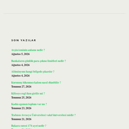
SIDEBAR
SON YAZILAR
Avşin isminin anlamı nedir ?
Ağustos 5, 2026
Bankaların günlük para çekme limitleri nedir ?
Ağustos 4, 2026
Alüminyum hangi bölgede çıkarılır ?
Ağustos 4, 2026
Kurumuş tükenmez kalem nasıl düzeltilir ?
Temmuz 27, 2026
Kiliseye regl iken girilir mi ?
Temmuz 25, 2026
Kadın egemen toplum var mı ?
Temmuz 23, 2026
Trabzon Avrasya Üniversitesi vakıf üniversitesi midir ?
Temmuz 21, 2026
Bakara suresi 174 ayet nedir ?