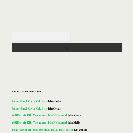
Arama
SON YORUMLAR
Bahar Hangi Köyde Çekiliyor
için
admin
Bahar Hangi Köyde Çekiliyor
için
Çoban
Yediklerinin Kilo Yapmaması Için Ne Yapmalı
için
admin
Yediklerinin Kilo Yapmaması Için Ne Yapmalı
için
Melis
Türkiyede 81 Ilin Isminde En Az Hangi Harf Vardır
için
admin