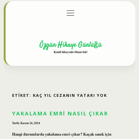
menüyü
Anasayfa
Gizlilik Politikası
Yasal Uyarı
aç
Hakkımızda
Özgün Hikaye Günlüğü
Kendi hikayenle ilham bul!
ETIKET:
KAÇ YIL CEZANIN YATARI YOK
YAKALAMA EMRI NASIL ÇIKAR
Tarih: Kasım 26, 2024
Hangi durumlarda yakalama emri çıkar? Kaçak sanık için