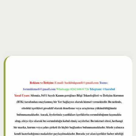
bet
Reklam ve İletişim:
E-mail:
backlinkpaneli@gmail.com
Teams:
forumhizmeti@gmail.com
Whatsapp: 0262 606 0 726
Telegram: @karabul
Yasal Uyarı:
Sitemiz, 5651 Sayılı Kanun gereğince Bilgi Teknolojileri ve İletişim Kurumu
(BTK) tarafından onaylanmış bir Yer Sağlayıcı olarak hizmet vermektedir. Bu nedenle,
sitedeki içerikleri proaktif olarak denetleme veya araştırma yükümlülüğümüz
bulunmamaktadır. Ancak, üyelerimiz yazdıkları içeriklerin sorumluluğunu taşımakta
olup, siteye üye olarak bu sorumluluğu kabul etmiş sayılırlar. Bu internet sitesi, herhangi
bir marka, kurum veya şahıs şirketi ile hiçbir bağlantısı bulunmamaktadır. Sitede yalnızca
kendi hazırladığımız makaleler paylaşılmaktadır. Burada yer alan içerikler haber niteliği