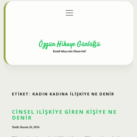
menüyü
Anasayfa
Gizlilik Politikası
Yasal Uyarı
aç
Hakkımızda
Özgün Hikaye Günlüğü
Kendi hikayenle ilham bul!
ETIKET:
KADIN KADINA ILIŞKIYE NE DENIR
CINSEL ILIŞKIYE GIREN KIŞIYE NE
DENIR
Tarih: Kasım 26, 2024