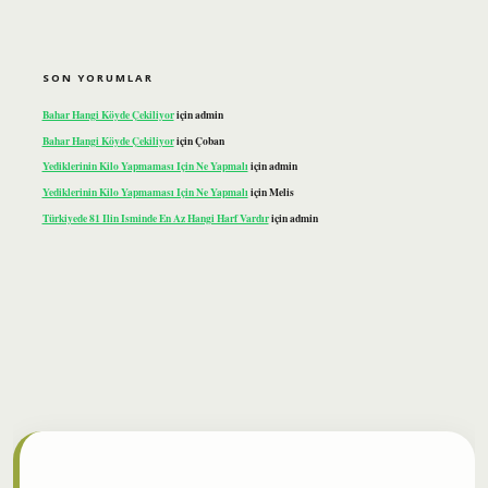
SON YORUMLAR
Bahar Hangi Köyde Çekiliyor
için
admin
Bahar Hangi Köyde Çekiliyor
için
Çoban
Yediklerinin Kilo Yapmaması Için Ne Yapmalı
için
admin
Yediklerinin Kilo Yapmaması Için Ne Yapmalı
için
Melis
Türkiyede 81 Ilin Isminde En Az Hangi Harf Vardır
için
admin
ilbet