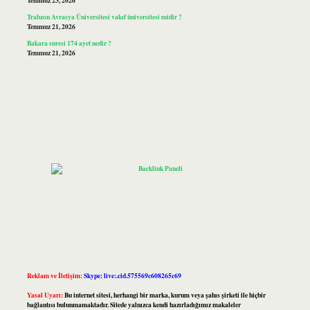
Temmuz 23, 2026
Trabzon Avrasya Üniversitesi vakıf üniversitesi midir ?
Temmuz 21, 2026
Bakara suresi 174 ayet nedir ?
Temmuz 21, 2026
Reklam ve İletişim:
Skype: live:.cid.575569c608265c69
Yasal Uyarı:
Bu internet sitesi, herhangi bir marka, kurum veya şahıs şirketi ile hiçbir
bağlantısı bulunmamaktadır. Sitede yalnızca kendi hazırladığımız makaleler