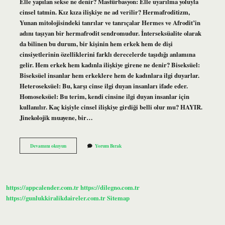
Elle yapılan sekse ne denir? Mastürbasyon: Elle uyarılma yoluyla
cinsel tatmin. Kız kıza ilişkiye ne ad verilir? Hermafroditizm,
Yunan mitolojisindeki tanrılar ve tanrıçalar Hermes ve Afrodit’in
adını taşıyan bir hermafrodit sendromudur. İnterseksüalite olarak
da bilinen bu durum, bir kişinin hem erkek hem de dişi
cinsiyetlerinin özelliklerini farklı derecelerde taşıdığı anlamına
gelir. Hem erkek hem kadınla ilişkiye girene ne denir? Biseksüel:
Biseksüel insanlar hem erkeklere hem de kadınlara ilgi duyarlar.
Heteroseksüel: Bu, karşı cinse ilgi duyan insanları ifade eder.
Homoseksüel: Bu terim, kendi cinsine ilgi duyan insanlar için
kullanılır. Kaç kişiyle cinsel ilişkiye girdiği belli olur mu? HAYIR.
Jinekolojik muayene, bir…
Cinsel
Devamını okuyun
Yorum Bırak
Ilişkiye
Giren
Kişiye
Ne
Denir
https://appcalender.com.tr
https://dilegno.com.tr
https://gunlukkiralikdaireler.com.tr
Sitemap