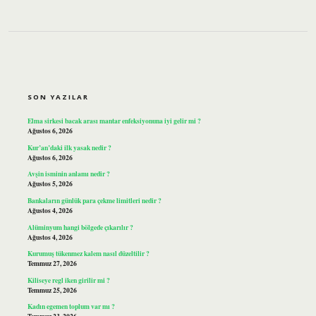
SIDEBAR
SON YAZILAR
Elma sirkesi bacak arası mantar enfeksiyonuna iyi gelir mi ?
Ağustos 6, 2026
Kur’an’daki ilk yasak nedir ?
Ağustos 6, 2026
Avşin isminin anlamı nedir ?
Ağustos 5, 2026
Bankaların günlük para çekme limitleri nedir ?
Ağustos 4, 2026
Alüminyum hangi bölgede çıkarılır ?
Ağustos 4, 2026
Kurumuş tükenmez kalem nasıl düzeltilir ?
Temmuz 27, 2026
Kiliseye regl iken girilir mi ?
Temmuz 25, 2026
Kadın egemen toplum var mı ?