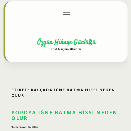
menüyü
Anasayfa
Gizlilik Politikası
Yasal Uyarı
aç
Hakkımızda
Özgün Hikaye Günlüğü
Kendi hikayenle ilham bul!
ETIKET:
KALÇADA IĞNE BATMA HISSI NEDEN
OLUR
POPOYA IĞNE BATMA HISSI NEDEN
OLUR
Tarih: Kasım 26, 2024