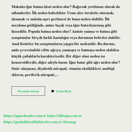
Makatta iğne batma hissi neden olur? Bağırsak yırtılması olarak da
adlandırılır. İlk neden kabızlıktır. Uzun süre tuvalette oturmak,
ıkınmak ve anüsün aşırı gerilmesi de buna neden olabilir. İlk
meydana geldiğinde, anüse bıçak veya iğne batırılıyormuş gibi
hissedilir. Popoda batma neden olur? Anüste yanma ve batma gibi
semptomlar birçok farklı hastalığın veya durumun belirtisi olabilir.
Anal fissürler bu semptomların yaygın bir nedenidir. Bu durum,
anüs çevresindeki ciltte ağrıya, yanmaya ve batmaya neden olabilen
küçük çatlaklarla karakterizedir. Bir diğer olası neden ise
hemoroidlerdir, diğer adıyla basur. Iğne batar gibi ağrı neden olur?
Sinir sıkışması, diyabetik nöropati, vitamin eksiklikleri, multipl
skleroz, periferik nöropati,…
Popoya
Devamını okuyun
Yorum Bırak
Iğne
Batma
Hissi
Neden
Olur
https://appcalender.com.tr
https://dilegno.com.tr
https://gunlukkiralikdaireler.com.tr
Sitemap