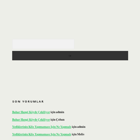
Arama
SON YORUMLAR
Bahar Hangi Köyde Çekiliyor
için
admin
Bahar Hangi Köyde Çekiliyor
için
Çoban
Yediklerinin Kilo Yapmaması Için Ne Yapmalı
için
admin
Yediklerinin Kilo Yapmaması Için Ne Yapmalı
için
Melis