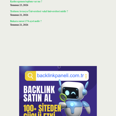
Kadın egemen toplum var mı ?
Temmuz 23, 2026
Trabzon Avrasya Üniversitesi vakıf üniversitesi midir ?
Temmuz 21, 2026
Bakara suresi 174 ayet nedir ?
Temmuz 21, 2026