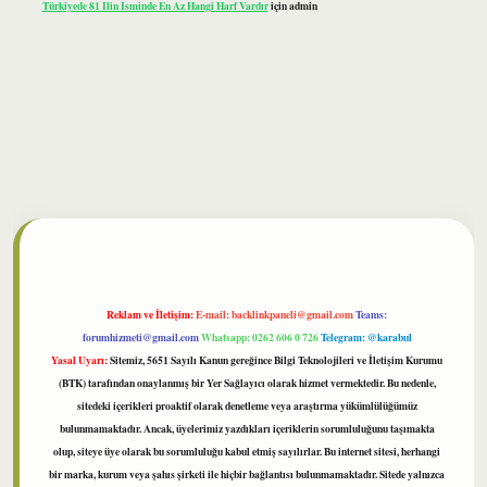
Türkiyede 81 Ilin Isminde En Az Hangi Harf Vardır
için
admin
lbet
Reklam ve İletişim:
E-mail:
backlinkpaneli@gmail.com
Teams:
forumhizmeti@gmail.com
Whatsapp: 0262 606 0 726
Telegram: @karabul
Yasal Uyarı:
Sitemiz, 5651 Sayılı Kanun gereğince Bilgi Teknolojileri ve İletişim Kurumu
(BTK) tarafından onaylanmış bir Yer Sağlayıcı olarak hizmet vermektedir. Bu nedenle,
sitedeki içerikleri proaktif olarak denetleme veya araştırma yükümlülüğümüz
bulunmamaktadır. Ancak, üyelerimiz yazdıkları içeriklerin sorumluluğunu taşımakta
olup, siteye üye olarak bu sorumluluğu kabul etmiş sayılırlar. Bu internet sitesi, herhangi
bir marka, kurum veya şahıs şirketi ile hiçbir bağlantısı bulunmamaktadır. Sitede yalnızca