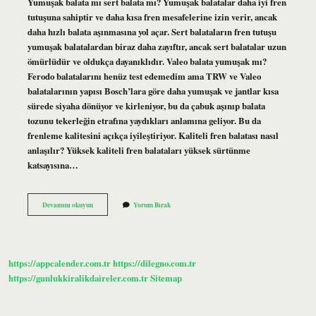
Yumuşak balata mı sert balata mı? Yumuşak balatalar daha iyi fren
tutuşuna sahiptir ve daha kısa fren mesafelerine izin verir, ancak
daha hızlı balata aşınmasına yol açar. Sert balataların fren tutuşu
yumuşak balatalardan biraz daha zayıftır, ancak sert balatalar uzun
ömürlüdür ve oldukça dayanıklıdır. Valeo balata yumuşak mı?
Ferodo balatalarını henüz test edemedim ama TRW ve Valeo
balatalarının yapısı Bosch’lara göre daha yumuşak ve jantlar kısa
sürede siyaha dönüyor ve kirleniyor, bu da çabuk aşınıp balata
tozunu tekerleğin etrafına yaydıkları anlamına geliyor. Bu da
frenleme kalitesini açıkça iyileştiriyor. Kaliteli fren balatası nasıl
anlaşılır? Yüksek kaliteli fren balataları yüksek sürtünme
katsayısına…
En
Devamını okuyun
Yorum Bırak
Yumuşak
Fren
Balatası
Hangisi
https://appcalender.com.tr
https://dilegno.com.tr
https://gunlukkiralikdaireler.com.tr
Sitemap