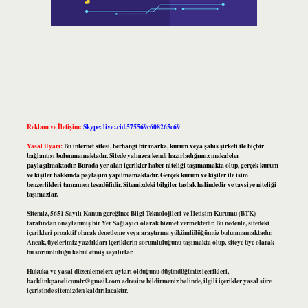
Reklam ve İletişim:
Skype: live:.cid.575569c608265c69
Yasal Uyarı:
Bu internet sitesi, herhangi bir marka, kurum veya şahıs şirketi ile hiçbir
bağlantısı bulunmamaktadır. Sitede yalnızca kendi hazırladığımız makaleler
paylaşılmaktadır. Burada yer alan içerikler haber niteliği taşımamakta olup, gerçek kurum
ve kişiler hakkında paylaşım yapılmamaktadır. Gerçek kurum ve kişiler ile isim
benzerlikleri tamamen tesadüfidir. Sitemizdeki bilgiler taslak halindedir ve tavsiye niteliği
taşımazlar.
Sitemiz, 5651 Sayılı Kanun gereğince Bilgi Teknolojileri ve İletişim Kurumu (BTK)
tarafından onaylanmış bir Yer Sağlayıcı olarak hizmet vermektedir. Bu nedenle, sitedeki
içerikleri proaktif olarak denetleme veya araştırma yükümlülüğümüz bulunmamaktadır.
Ancak, üyelerimiz yazdıkları içeriklerin sorumluluğunu taşımakta olup, siteye üye olarak
bu sorumluluğu kabul etmiş sayılırlar.
Hukuka ve yasal düzenlemelere aykırı olduğunu düşündüğünüz içerikleri,
backlinkpanelicomtr@gmail.com
adresine bildirmeniz halinde, ilgili içerikler yasal süre
içerisinde sitemizden kaldırılacaktır.