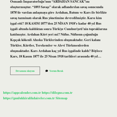
Osmanlı İmparatorluğu’nun “ARDAHAN SANCAK”ını
oluşturmuştur. “1893 Savaşı” olarak adlandırılan savaş sonucunda
1878’de varılan anlaşmaya göre Ardahan, Batum ve Kars ile birlikte
savaş tazminatı olarak Rus yönetimine devredilmiştir. Karsı kim
işgal etti? 18 KASIM 1877’den 25 NİSAN 1918’e kadar 40 yıl Rus
işgali altında kaldıktan sonra Türkiye Cumhuriyeti’nin topraklarına
katılmıştır. Ardahan Kürt yeri mi? Nüfus. Nüfusun çoğunluğu
Kıpçak kökenli Ahıska Türklerinden oluşmaktadır. Geri kalanı
Türkler, Kürtler, Terekemler ve Alevi Türkmenlerden
oluşmaktadır. Kars Ardahan kaç yıl Rus işgalinde kaldı? Böylece
Kars, 18 Kasım 1877 ile 25 Nisan 1918 tarihleri ​​arasında 40 yıl…
Kars
Devamını okuyun
Yorum Bırak
Ardahan
Kim
Işgal
Etti
https://appcalender.com.tr
https://dilegno.com.tr
https://gunlukkiralikdaireler.com.tr
Sitemap