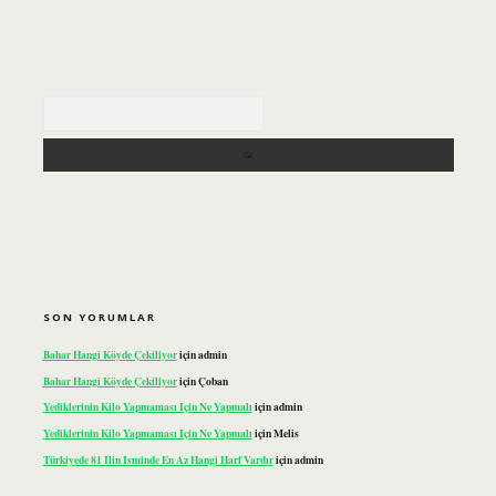
Arama
SON YORUMLAR
Bahar Hangi Köyde Çekiliyor
için
admin
Bahar Hangi Köyde Çekiliyor
için
Çoban
Yediklerinin Kilo Yapmaması Için Ne Yapmalı
için
admin
Yediklerinin Kilo Yapmaması Için Ne Yapmalı
için
Melis
Türkiyede 81 Ilin Isminde En Az Hangi Harf Vardır
için
admin