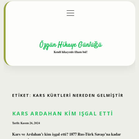
menüyü
Anasayfa
Gizlilik Politikası
Yasal Uyarı
aç
Hakkımızda
Özgün Hikaye Günlüğü
Kendi hikayenle ilham bul!
ETIKET:
KARS KÜRTLERI NEREDEN GELMIŞTIR
KARS ARDAHAN KIM IŞGAL ETTI
Tarih: Kasım 26, 2024
Kars ve Ardahan’ı kim işgal etti? 1877 Rus-Türk Savaşı’na kadar