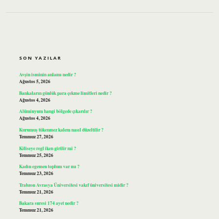
SIDEBAR
SON YAZILAR
Avşin isminin anlamı nedir ?
Ağustos 5, 2026
Bankaların günlük para çekme limitleri nedir ?
Ağustos 4, 2026
Alüminyum hangi bölgede çıkarılır ?
Ağustos 4, 2026
Kurumuş tükenmez kalem nasıl düzeltilir ?
Temmuz 27, 2026
Kiliseye regl iken girilir mi ?
Temmuz 25, 2026
Kadın egemen toplum var mı ?
Temmuz 23, 2026
Trabzon Avrasya Üniversitesi vakıf üniversitesi midir ?
Temmuz 21, 2026
Bakara suresi 174 ayet nedir ?
Temmuz 21, 2026