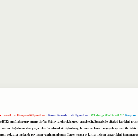
m:
E-mail:
backlinkpaneli@gmail.com
Teams:
forumhizmeti@gmail.com
Whatsapp: 0262 606 0 726
Telegram:
mu (BTK) tarafından onaylanmış bir Yer Sağlayıcı olarak hizmet vermektedir. Bu nedenle, sitedeki içerikleri 
 sorumluluğu kabul etmiş sayılırlar. Bu internet sitesi, herhangi bir marka, kurum veya şahıs şirketi ile hiçbi
kurum ve kişiler hakkında paylaşım yapılmamaktadır. Gerçek kurum ve kişiler ile isim benzerlikleri tamamen te