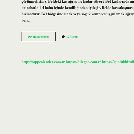
görünmelisiniz. Beldeki kas ağrısı ne kadar sürer? Bel kaslarında ani 
istirahatle 1-4 hafta içinde kendiliğinden iyileşir. Belde kas sıkışması
hızlandırır. Bel bölgesine sıcak veya soğuk kompres uygulamak ağrıyı 
beli…
Belde
Devamını okuyun
12 Yorum
Kas
Ağrısı
Nasıl
Geçer
https://appcalender.com.tr
https://dilegno.com.tr
https://gunlukkiral