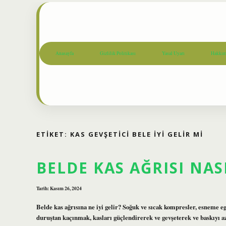
Anasayfa
Gizlilik Politikası
Yasal Uyarı
Hakkım
ETIKET:
KAS GEVŞETICI BELE IYI GELIR MI
BELDE KAS AĞRISI NAS
Tarih: Kasım 26, 2024
Belde kas ağrısına ne iyi gelir? Soğuk ve sıcak kompresler, esneme egz
duruştan kaçınmak, kasları güçlendirerek ve gevşeterek ve baskıyı azalt