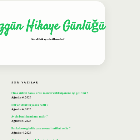
zgün Hikaye Günlüğü
Kendi hikayenle ilham bul!
SIDEBAR
ilbet
SON YAZILAR
Elma sirkesi bacak arası mantar enfeksiyonuna iyi gelir mi ?
Ağustos 6, 2026
Kur’an’daki ilk yasak nedir ?
Ağustos 6, 2026
Avşin isminin anlamı nedir ?
Ağustos 5, 2026
Bankaların günlük para çekme limitleri nedir ?
Ağustos 4, 2026
Alüminyum hangi bölgede çıkarılır ?