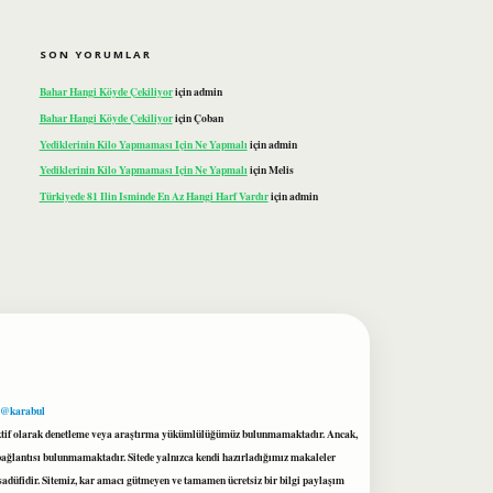
SON YORUMLAR
Bahar Hangi Köyde Çekiliyor
için
admin
Bahar Hangi Köyde Çekiliyor
için
Çoban
Yediklerinin Kilo Yapmaması Için Ne Yapmalı
için
admin
Yediklerinin Kilo Yapmaması Için Ne Yapmalı
için
Melis
Türkiyede 81 Ilin Isminde En Az Hangi Harf Vardır
için
admin
 @karabul
proaktif olarak denetleme veya araştırma yükümlülüğümüz bulunmamaktadır. Ancak,
r bağlantısı bulunmamaktadır. Sitede yalnızca kendi hazırladığımız makaleler
sadüfidir. Sitemiz, kar amacı gütmeyen ve tamamen ücretsiz bir bilgi paylaşım