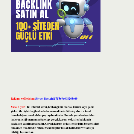
Reklam ve İletişim:
Skype: live:.cid.575569c608265c69
Yasal Uyarı:
Bu internet sitesi, herhangi bir marka, kurum veya şahıs
şirketi ile hiçbir bağlantısı bulunmamaktadır. Sitede yalnızca kendi
hazırladığımız makaleler paylaşılmaktadır. Burada yer alan içerikler
haber niteliği taşımamakta olup, gerçek kurum ve kişiler hakkında
paylaşım yapılmamaktadır. Gerçek kurum ve kişiler ile isim benzerlikleri
tamamen tesadüfidir. Sitemizdeki bilgiler taslak halindedir ve tavsiye
niteliği taşımazlar.