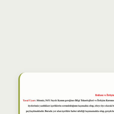
Reklam ve İletişi
Yasal Uyarı:
Sitemiz, 5651 Sayılı Kanun gereğince Bilgi Teknolojileri ve İletişim Kuru
üyelerimiz yazdıkları içeriklerin sorumluluğunu taşımakta olup, siteye üye olarak bu
paylaşılmaktadır. Burada yer alan içerikler haber niteliği taşımamakta olup, gerçek 