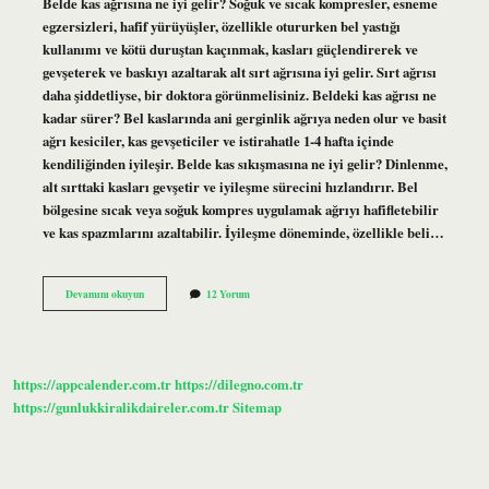
Belde kas ağrısına ne iyi gelir? Soğuk ve sıcak kompresler, esneme
egzersizleri, hafif yürüyüşler, özellikle otururken bel yastığı
kullanımı ve kötü duruştan kaçınmak, kasları güçlendirerek ve
gevşeterek ve baskıyı azaltarak alt sırt ağrısına iyi gelir. Sırt ağrısı
daha şiddetliyse, bir doktora görünmelisiniz. Beldeki kas ağrısı ne
kadar sürer? Bel kaslarında ani gerginlik ağrıya neden olur ve basit
ağrı kesiciler, kas gevşeticiler ve istirahatle 1-4 hafta içinde
kendiliğinden iyileşir. Belde kas sıkışmasına ne iyi gelir? Dinlenme,
alt sırttaki kasları gevşetir ve iyileşme sürecini hızlandırır. Bel
bölgesine sıcak veya soğuk kompres uygulamak ağrıyı hafifletebilir
ve kas spazmlarını azaltabilir. İyileşme döneminde, özellikle beli…
Belde
Devamını okuyun
12 Yorum
Kas
Ağrısı
Nasıl
Geçer
https://appcalender.com.tr
https://dilegno.com.tr
https://gunlukkiralikdaireler.com.tr
Sitemap