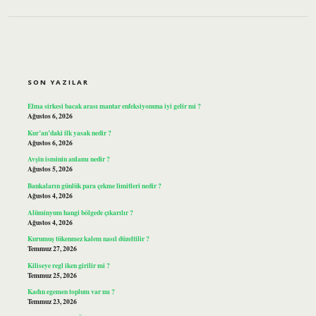
SIDEBAR
SON YAZILAR
Elma sirkesi bacak arası mantar enfeksiyonuna iyi gelir mi ?
Ağustos 6, 2026
Kur’an’daki ilk yasak nedir ?
Ağustos 6, 2026
Avşin isminin anlamı nedir ?
Ağustos 5, 2026
Bankaların günlük para çekme limitleri nedir ?
Ağustos 4, 2026
Alüminyum hangi bölgede çıkarılır ?
Ağustos 4, 2026
Kurumuş tükenmez kalem nasıl düzeltilir ?
Temmuz 27, 2026
Kiliseye regl iken girilir mi ?
Temmuz 25, 2026
Kadın egemen toplum var mı ?
Temmuz 23, 2026