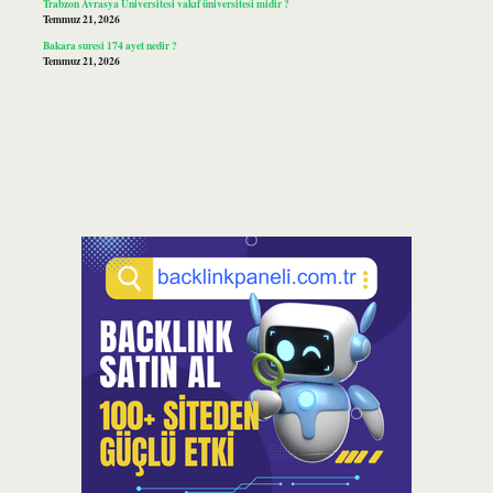
Trabzon Avrasya Üniversitesi vakıf üniversitesi midir ?
Temmuz 21, 2026
Bakara suresi 174 ayet nedir ?
Temmuz 21, 2026