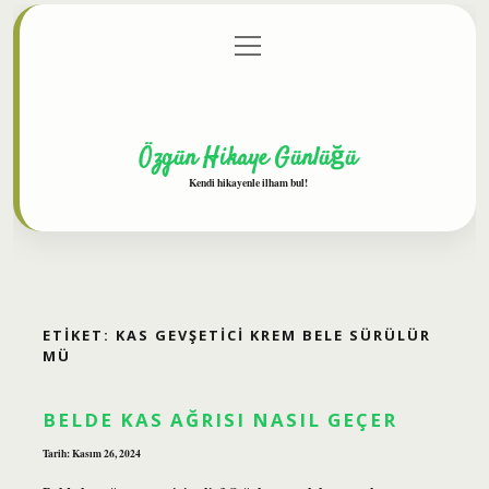
menüyü
Anasayfa
Gizlilik Politikası
Yasal Uyarı
aç
Hakkımızda
Özgün Hikaye Günlüğü
Kendi hikayenle ilham bul!
ETIKET:
KAS GEVŞETICI KREM BELE SÜRÜLÜR
MÜ
BELDE KAS AĞRISI NASIL GEÇER
Tarih: Kasım 26, 2024