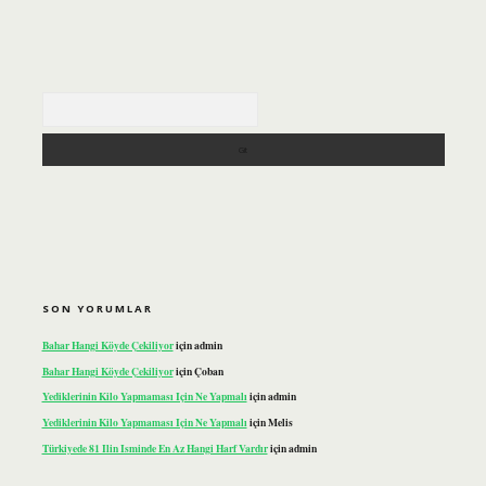
Arama
SON YORUMLAR
Bahar Hangi Köyde Çekiliyor
için
admin
Bahar Hangi Köyde Çekiliyor
için
Çoban
Yediklerinin Kilo Yapmaması Için Ne Yapmalı
için
admin
Yediklerinin Kilo Yapmaması Için Ne Yapmalı
için
Melis
Türkiyede 81 Ilin Isminde En Az Hangi Harf Vardır
için
admin