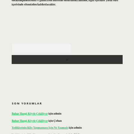
backlinkpanelicomtr@gmail.com
adresine bildirmeniz halinde, ilgili içerikler yasal süre
içerisinde sitemizden kaldırılacaktır.
Arama
SON YORUMLAR
Bahar Hangi Köyde Çekiliyor
için
admin
Bahar Hangi Köyde Çekiliyor
için
Çoban
Yediklerinin Kilo Yapmaması Için Ne Yapmalı
için
admin