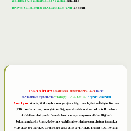
Yediklerinin Kilo Yapmaması Için Ne Yapmalı
için
Melis
Türkiyede 81 Ilin Isminde En Az Hangi Harf Vardır
için
admin
lbet
Reklam ve İletişim:
E-mail:
backlinkpaneli@gmail.com
Teams:
forumhizmeti@gmail.com
Whatsapp: 0262 606 0 726
Telegram: @karabul
Yasal Uyarı:
Sitemiz, 5651 Sayılı Kanun gereğince Bilgi Teknolojileri ve İletişim Kurumu
(BTK) tarafından onaylanmış bir Yer Sağlayıcı olarak hizmet vermektedir. Bu nedenle,
sitedeki içerikleri proaktif olarak denetleme veya araştırma yükümlülüğümüz
bulunmamaktadır. Ancak, üyelerimiz yazdıkları içeriklerin sorumluluğunu taşımakta
olup, siteye üye olarak bu sorumluluğu kabul etmiş sayılırlar. Bu internet sitesi, herhangi