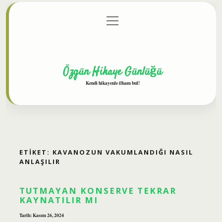
menüyü
Anasayfa
Gizlilik Politikası
Yasal Uyarı
aç
Hakkımızda
Özgün Hikaye Günlüğü
Kendi hikayenle ilham bul!
ETIKET:
KAVANOZUN VAKUMLANDIĞI NASIL
ANLAŞILIR
TUTMAYAN KONSERVE TEKRAR
KAYNATILIR MI
Tarih: Kasım 26, 2024