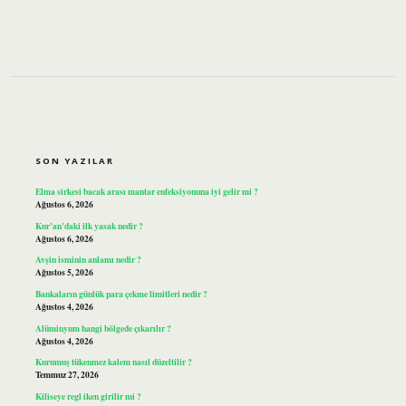
SIDEBAR
SON YAZILAR
Elma sirkesi bacak arası mantar enfeksiyonuna iyi gelir mi ?
Ağustos 6, 2026
Kur’an’daki ilk yasak nedir ?
Ağustos 6, 2026
Avşin isminin anlamı nedir ?
Ağustos 5, 2026
Bankaların günlük para çekme limitleri nedir ?
Ağustos 4, 2026
Alüminyum hangi bölgede çıkarılır ?
Ağustos 4, 2026
Kurumuş tükenmez kalem nasıl düzeltilir ?
Temmuz 27, 2026
Kiliseye regl iken girilir mi ?