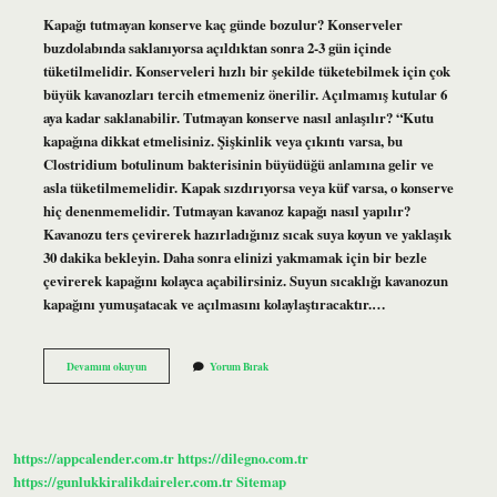
Kapağı tutmayan konserve kaç günde bozulur? Konserveler
buzdolabında saklanıyorsa açıldıktan sonra 2-3 gün içinde
tüketilmelidir. Konserveleri hızlı bir şekilde tüketebilmek için çok
büyük kavanozları tercih etmemeniz önerilir. Açılmamış kutular 6
aya kadar saklanabilir. Tutmayan konserve nasıl anlaşılır? “Kutu
kapağına dikkat etmelisiniz. Şişkinlik veya çıkıntı varsa, bu
Clostridium botulinum bakterisinin büyüdüğü anlamına gelir ve
asla tüketilmemelidir. Kapak sızdırıyorsa veya küf varsa, o konserve
hiç denenmemelidir. Tutmayan kavanoz kapağı nasıl yapılır?
Kavanozu ters çevirerek hazırladığınız sıcak suya koyun ve yaklaşık
30 dakika bekleyin. Daha sonra elinizi yakmamak için bir bezle
çevirerek kapağını kolayca açabilirsiniz. Suyun sıcaklığı kavanozun
kapağını yumuşatacak ve açılmasını kolaylaştıracaktır.…
Tutmayan
Devamını okuyun
Yorum Bırak
Konserve
Tekrar
Kaynatılır
Mı
https://appcalender.com.tr
https://dilegno.com.tr
https://gunlukkiralikdaireler.com.tr
Sitemap