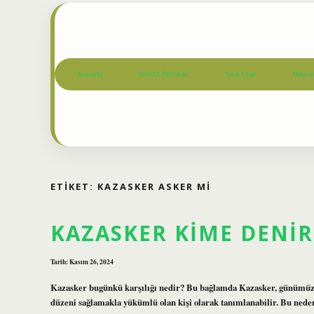
Anasayfa
Gizlilik Politikası
Yasal Uyarı
Hakkım
ETIKET:
KAZASKER ASKER MI
KAZASKER KIME DENIR
Tarih: Kasım 26, 2024
Kazasker bugünkü karşılığı nedir? Bu bağlamda Kazasker, günümüzd
düzeni sağlamakla yükümlü olan kişi olarak tanımlanabilir. Bu ne