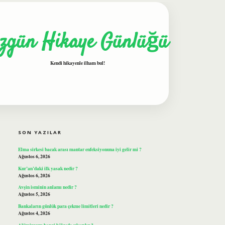
zgün Hikaye Günlüğü
Kendi hikayenle ilham bul!
SIDEBAR
ilbet
SON YAZILAR
Elma sirkesi bacak arası mantar enfeksiyonuna iyi gelir mi ?
Ağustos 6, 2026
Kur’an’daki ilk yasak nedir ?
Ağustos 6, 2026
Avşin isminin anlamı nedir ?
Ağustos 5, 2026
Bankaların günlük para çekme limitleri nedir ?
Ağustos 4, 2026
Alüminyum hangi bölgede çıkarılır ?