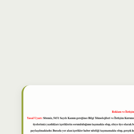
Reklam ve İletişi
Yasal Uyarı:
Sitemiz, 5651 Sayılı Kanun gereğince Bilgi Teknolojileri ve İletişim Kuru
üyelerimiz yazdıkları içeriklerin sorumluluğunu taşımakta olup, siteye üye olarak bu
paylaşılmaktadır. Burada yer alan içerikler haber niteliği taşımamakta olup, gerçek 