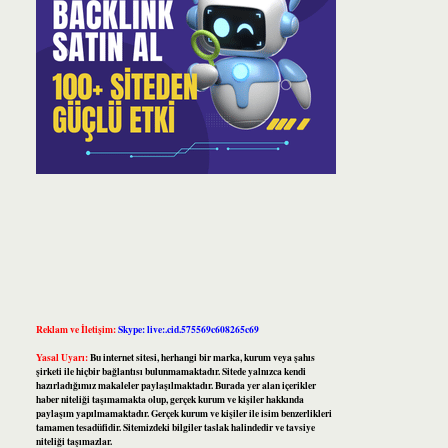
Reklam ve İletişim:
Skype: live:.cid.575569c608265c69
Yasal Uyarı:
Bu internet sitesi, herhangi bir marka, kurum veya şahıs
şirketi ile hiçbir bağlantısı bulunmamaktadır. Sitede yalnızca kendi
hazırladığımız makaleler paylaşılmaktadır. Burada yer alan içerikler
haber niteliği taşımamakta olup, gerçek kurum ve kişiler hakkında
paylaşım yapılmamaktadır. Gerçek kurum ve kişiler ile isim benzerlikleri
tamamen tesadüfidir. Sitemizdeki bilgiler taslak halindedir ve tavsiye
niteliği taşımazlar.