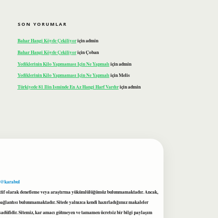
SON YORUMLAR
Bahar Hangi Köyde Çekiliyor
için
admin
Bahar Hangi Köyde Çekiliyor
için
Çoban
Yediklerinin Kilo Yapmaması Için Ne Yapmalı
için
admin
Yediklerinin Kilo Yapmaması Için Ne Yapmalı
için
Melis
Türkiyede 81 Ilin Isminde En Az Hangi Harf Vardır
için
admin
 @karabul
proaktif olarak denetleme veya araştırma yükümlülüğümüz bulunmamaktadır. Ancak,
r bağlantısı bulunmamaktadır. Sitede yalnızca kendi hazırladığımız makaleler
sadüfidir. Sitemiz, kar amacı gütmeyen ve tamamen ücretsiz bir bilgi paylaşım