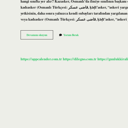
hangi sınıfta yer alır? Kazasker, Osmanlı’da ilmiye sınıfının başkanı 
kadıasker (Osmanlı Türkçesi: قاضی عسكر, ḳāḍī’asker, “askeri yargıç”) Osmanlı İmparatorluğu’ndaki baş yargıçtı; başlangıçta bu isim, yargı
yetkisinin, daha sonra yalnızca kendi subayları tarafından yargılana
veya kadıasker (Osmanlı Türkçesi:
Kazasker
Devamını okuyun
Yorum Bırak
Kime
Denir
https://appcalender.com.tr
https://dilegno.com.tr
https://gunlukkiral