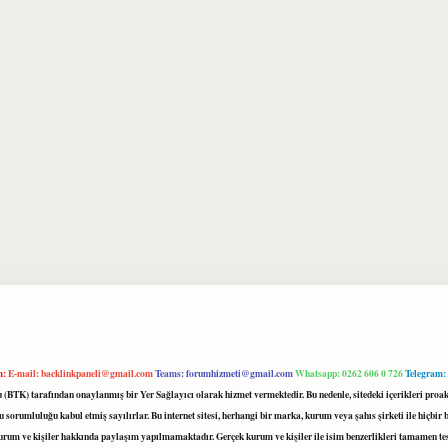
m:
E-mail:
backlinkpaneli@gmail.com
Teams:
forumhizmeti@gmail.com
Whatsapp: 0262 606 0 726
Telegram:
mu (BTK) tarafından onaylanmış bir Yer Sağlayıcı olarak hizmet vermektedir. Bu nedenle, sitedeki içerikleri 
 sorumluluğu kabul etmiş sayılırlar. Bu internet sitesi, herhangi bir marka, kurum veya şahıs şirketi ile hiçbi
kurum ve kişiler hakkında paylaşım yapılmamaktadır. Gerçek kurum ve kişiler ile isim benzerlikleri tamamen te