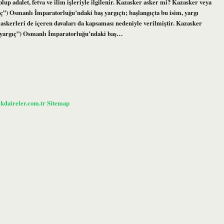
olup adalet, fetva ve ilim işleriyle ilgilenir. Kazasker asker mi? Kazasker veya
n askerleri de içeren davaları da kapsaması nedeniyle verilmiştir. Kazasker
 قاضی عسكر, ḳāḍī’asker, “askeri yargıç”) Osmanlı İmparatorluğu’ndaki baş…
ikdaireler.com.tr
Sitemap