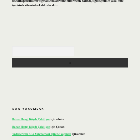
backlinkpanelicomtr@gmail.com
adresine bildirmeniz halinde, ilgili içerikler yasal süre
içerisinde sitemizden kaldırılacaktır.
Arama
SON YORUMLAR
Bahar Hangi Köyde Çekiliyor
için
admin
Bahar Hangi Köyde Çekiliyor
için
Çoban
Yediklerinin Kilo Yapmaması Için Ne Yapmalı
için
admin