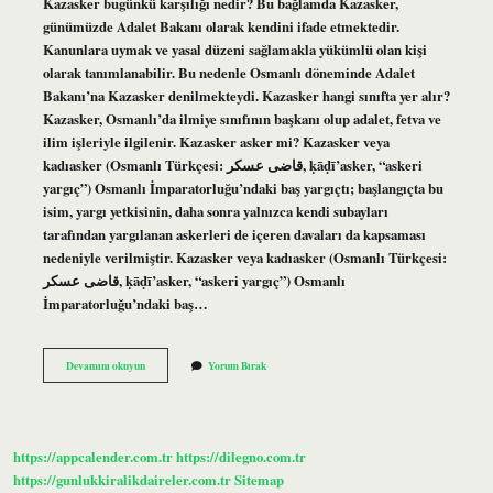
Kazasker bugünkü karşılığı nedir? Bu bağlamda Kazasker,
günümüzde Adalet Bakanı olarak kendini ifade etmektedir.
Kanunlara uymak ve yasal düzeni sağlamakla yükümlü olan kişi
olarak tanımlanabilir. Bu nedenle Osmanlı döneminde Adalet
Bakanı’na Kazasker denilmekteydi. Kazasker hangi sınıfta yer alır?
Kazasker, Osmanlı’da ilmiye sınıfının başkanı olup adalet, fetva ve
ilim işleriyle ilgilenir. Kazasker asker mi? Kazasker veya
kadıasker (Osmanlı Türkçesi: قاضی عسكر, ḳāḍī’asker, “askeri
yargıç”) Osmanlı İmparatorluğu’ndaki baş yargıçtı; başlangıçta bu
isim, yargı yetkisinin, daha sonra yalnızca kendi subayları
tarafından yargılanan askerleri de içeren davaları da kapsaması
nedeniyle verilmiştir. Kazasker veya kadıasker (Osmanlı Türkçesi:
قاضی عسكر, ḳāḍī’asker, “askeri yargıç”) Osmanlı
İmparatorluğu’ndaki baş…
Kazasker
Devamını okuyun
Yorum Bırak
Kime
Denir
https://appcalender.com.tr
https://dilegno.com.tr
https://gunlukkiralikdaireler.com.tr
Sitemap