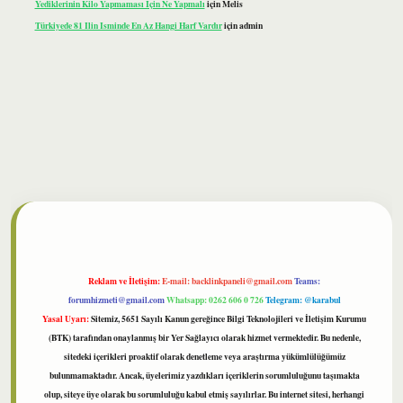
Yediklerinin Kilo Yapmaması Için Ne Yapmalı
için
Melis
Türkiyede 81 Ilin Isminde En Az Hangi Harf Vardır
için
admin
bet
Reklam ve İletişim:
E-mail:
backlinkpaneli@gmail.com
Teams:
forumhizmeti@gmail.com
Whatsapp: 0262 606 0 726
Telegram: @karabul
Yasal Uyarı:
Sitemiz, 5651 Sayılı Kanun gereğince Bilgi Teknolojileri ve İletişim Kurumu
(BTK) tarafından onaylanmış bir Yer Sağlayıcı olarak hizmet vermektedir. Bu nedenle,
sitedeki içerikleri proaktif olarak denetleme veya araştırma yükümlülüğümüz
bulunmamaktadır. Ancak, üyelerimiz yazdıkları içeriklerin sorumluluğunu taşımakta
olup, siteye üye olarak bu sorumluluğu kabul etmiş sayılırlar. Bu internet sitesi, herhangi