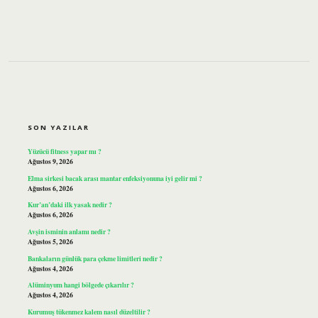
SIDEBAR
SON YAZILAR
Yüzücü fitness yapar mı ?
Ağustos 9, 2026
Elma sirkesi bacak arası mantar enfeksiyonuna iyi gelir mi ?
Ağustos 6, 2026
Kur’an’daki ilk yasak nedir ?
Ağustos 6, 2026
Avşin isminin anlamı nedir ?
Ağustos 5, 2026
Bankaların günlük para çekme limitleri nedir ?
Ağustos 4, 2026
Alüminyum hangi bölgede çıkarılır ?
Ağustos 4, 2026
Kurumuş tükenmez kalem nasıl düzeltilir ?