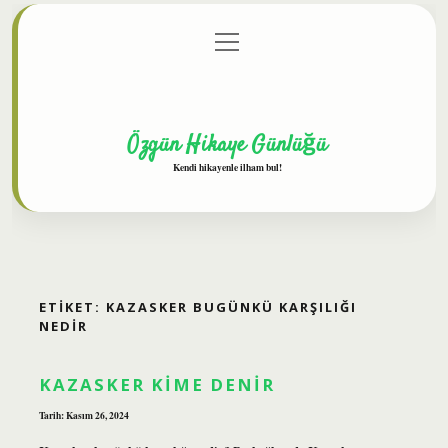
menüyü
Anasayfa
Gizlilik Politikası
Yasal Uyarı
aç
Hakkımızda
Özgün Hikaye Günlüğü
Kendi hikayenle ilham bul!
ETIKET:
KAZASKER BUGÜNKÜ KARŞILIĞI
NEDIR
KAZASKER KIME DENIR
Tarih: Kasım 26, 2024