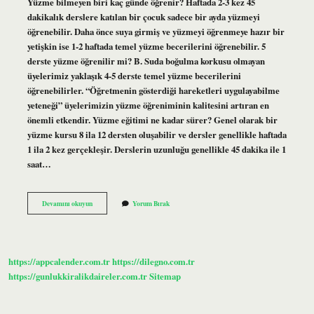
Yüzme bilmeyen biri kaç günde öğrenir? Haftada 2-3 kez 45
dakikalık derslere katılan bir çocuk sadece bir ayda yüzmeyi
öğrenebilir. Daha önce suya girmiş ve yüzmeyi öğrenmeye hazır bir
yetişkin ise 1-2 haftada temel yüzme becerilerini öğrenebilir. 5
derste yüzme öğrenilir mi? B. Suda boğulma korkusu olmayan
üyelerimiz yaklaşık 4-5 derste temel yüzme becerilerini
öğrenebilirler. “Öğretmenin gösterdiği hareketleri uygulayabilme
yeteneği” üyelerimizin yüzme öğreniminin kalitesini artıran en
önemli etkendir. Yüzme eğitimi ne kadar sürer? Genel olarak bir
yüzme kursu 8 ila 12 dersten oluşabilir ve dersler genellikle haftada
1 ila 2 kez gerçekleşir. Derslerin uzunluğu genellikle 45 dakika ile 1
saat…
Yüzme
Devamını okuyun
Yorum Bırak
Öğrenmek
Ne
Kadar
Sürer
https://appcalender.com.tr
https://dilegno.com.tr
https://gunlukkiralikdaireler.com.tr
Sitemap