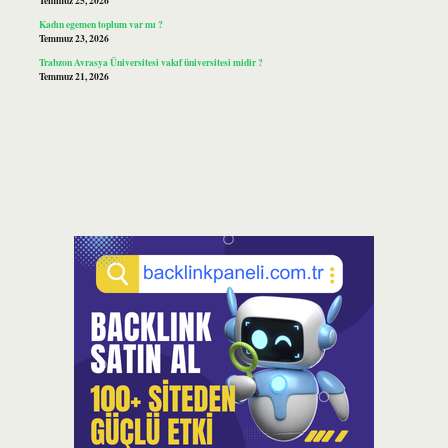
Temmuz 25, 2026
Kadın egemen toplum var mı ?
Temmuz 23, 2026
Trabzon Avrasya Üniversitesi vakıf üniversitesi midir ?
Temmuz 21, 2026