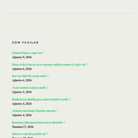
SIDEBAR
SON YAZILAR
Yüzücü fitness yapar mı ?
Ağustos 9, 2026
Elma sirkesi bacak arası mantar enfeksiyonuna iyi gelir mi ?
Ağustos 6, 2026
Kur’an’daki ilk yasak nedir ?
Ağustos 6, 2026
Avşin isminin anlamı nedir ?
Ağustos 5, 2026
Bankaların günlük para çekme limitleri nedir ?
Ağustos 4, 2026
Alüminyum hangi bölgede çıkarılır ?
Ağustos 4, 2026
Kurumuş tükenmez kalem nasıl düzeltilir ?
Temmuz 27, 2026
Kiliseye regl iken girilir mi ?