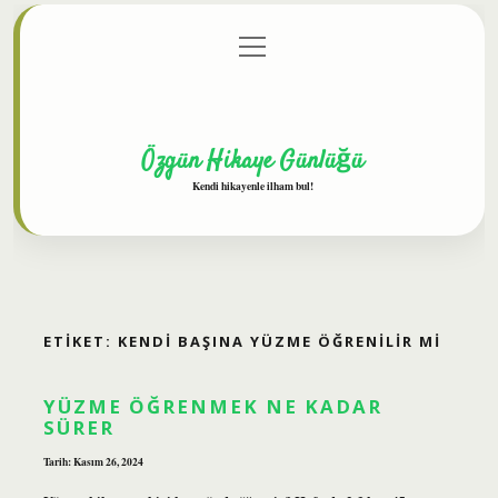
menüyü
Anasayfa
Gizlilik Politikası
Yasal Uyarı
aç
Hakkımızda
Özgün Hikaye Günlüğü
Kendi hikayenle ilham bul!
ETIKET:
KENDI BAŞINA YÜZME ÖĞRENILIR MI
YÜZME ÖĞRENMEK NE KADAR
SÜRER
Tarih: Kasım 26, 2024