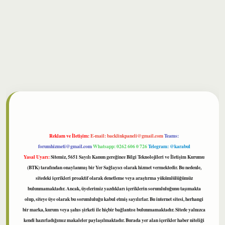
bet
Reklam ve İletişim:
E-mail:
backlinkpaneli@gmail.com
Teams:
forumhizmeti@gmail.com
Whatsapp: 0262 606 0 726
Telegram: @karabul
Yasal Uyarı:
Sitemiz, 5651 Sayılı Kanun gereğince Bilgi Teknolojileri ve İletişim Kurumu
(BTK) tarafından onaylanmış bir Yer Sağlayıcı olarak hizmet vermektedir. Bu nedenle,
sitedeki içerikleri proaktif olarak denetleme veya araştırma yükümlülüğümüz
bulunmamaktadır. Ancak, üyelerimiz yazdıkları içeriklerin sorumluluğunu taşımakta
olup, siteye üye olarak bu sorumluluğu kabul etmiş sayılırlar. Bu internet sitesi, herhangi
bir marka, kurum veya şahıs şirketi ile hiçbir bağlantısı bulunmamaktadır. Sitede yalnızca
kendi hazırladığımız makaleler paylaşılmaktadır. Burada yer alan içerikler haber niteliği