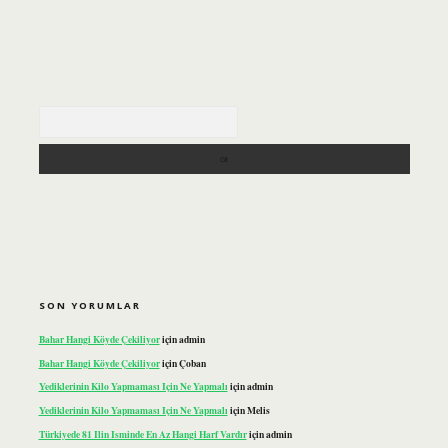
Arama
SON YORUMLAR
Bahar Hangi Köyde Çekiliyor
için
admin
Bahar Hangi Köyde Çekiliyor
için
Çoban
Yediklerinin Kilo Yapmaması Için Ne Yapmalı
için
admin
Yediklerinin Kilo Yapmaması Için Ne Yapmalı
için
Melis
Türkiyede 81 Ilin Isminde En Az Hangi Harf Vardır
için
admin