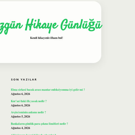
zgün Hikaye Günlüğü
Kendi hikayenle ilham bul!
SIDEBAR
ilbet
SON YAZILAR
Elma sirkesi bacak arası mantar enfeksiyonuna iyi gelir mi ?
Ağustos 6, 2026
Kur’an’daki ilk yasak nedir ?
Ağustos 6, 2026
Avşin isminin anlamı nedir ?
Ağustos 5, 2026
Bankaların günlük para çekme limitleri nedir ?
Ağustos 4, 2026
Alüminyum hangi bölgede çıkarılır ?