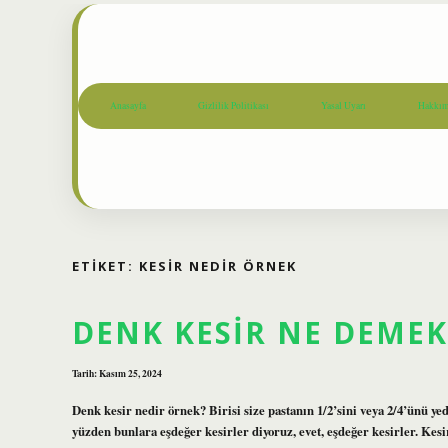
Anasayfa
Gizlilik Politikası
Yasal Uyarı
Hakkım
ETIKET:
KESIR NEDIR ÖRNEK
DENK KESIR NE DEMEK
Tarih: Kasım 25, 2024
Denk kesir nedir örnek? Birisi size pastanın 1/2’sini veya 2/4’ünü yed
yüzden bunlara eşdeğer kesirler diyoruz, evet, eşdeğer kesirler. Kesi