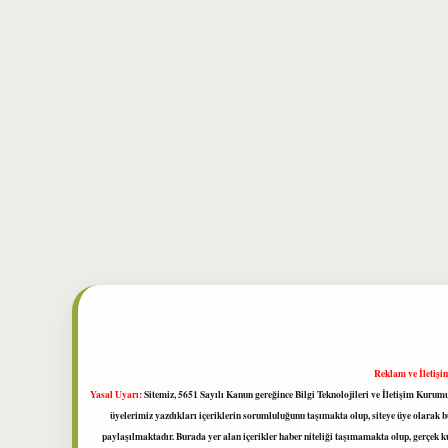
Reklam ve İletişi
Yasal Uyarı:
Sitemiz, 5651 Sayılı Kanun gereğince Bilgi Teknolojileri ve İletişim Kuru
üyelerimiz yazdıkları içeriklerin sorumluluğunu taşımakta olup, siteye üye olarak bu
paylaşılmaktadır. Burada yer alan içerikler haber niteliği taşımamakta olup, gerçek 