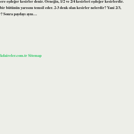
re eşdeğer kesirler denir. Örneğin, 1/2 ve 2/4 kesirleri eşdeğer kesirlerdir.
e bir bütünün yarısını temsil eder. 2-3 denk olan kesirler nelerdir? Yani 2/3,
tir? Sonra paydayı aynı…
ikdaireler.com.tr
Sitemap