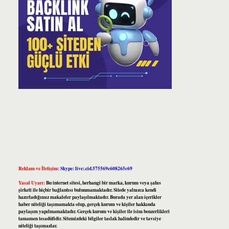
Reklam ve İletişim:
Skype: live:.cid.575569c608265c69
Yasal Uyarı:
Bu internet sitesi, herhangi bir marka, kurum veya şahıs
şirketi ile hiçbir bağlantısı bulunmamaktadır. Sitede yalnızca kendi
hazırladığımız makaleler paylaşılmaktadır. Burada yer alan içerikler
haber niteliği taşımamakta olup, gerçek kurum ve kişiler hakkında
paylaşım yapılmamaktadır. Gerçek kurum ve kişiler ile isim benzerlikleri
tamamen tesadüfidir. Sitemizdeki bilgiler taslak halindedir ve tavsiye
niteliği taşımazlar.