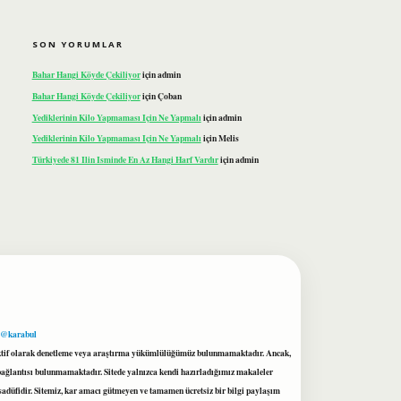
SON YORUMLAR
Bahar Hangi Köyde Çekiliyor
için
admin
Bahar Hangi Köyde Çekiliyor
için
Çoban
Yediklerinin Kilo Yapmaması Için Ne Yapmalı
için
admin
Yediklerinin Kilo Yapmaması Için Ne Yapmalı
için
Melis
Türkiyede 81 Ilin Isminde En Az Hangi Harf Vardır
için
admin
 @karabul
proaktif olarak denetleme veya araştırma yükümlülüğümüz bulunmamaktadır. Ancak,
r bağlantısı bulunmamaktadır. Sitede yalnızca kendi hazırladığımız makaleler
sadüfidir. Sitemiz, kar amacı gütmeyen ve tamamen ücretsiz bir bilgi paylaşım