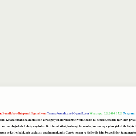
m:
E-mail:
backlinkpaneli@gmail.com
Teams:
forumhizmeti@gmail.com
Whatsapp: 0262 606 0 726
Telegram:
mu (BTK) tarafından onaylanmış bir Yer Sağlayıcı olarak hizmet vermektedir. Bu nedenle, sitedeki içerikleri 
 sorumluluğu kabul etmiş sayılırlar. Bu internet sitesi, herhangi bir marka, kurum veya şahıs şirketi ile hiçbi
kurum ve kişiler hakkında paylaşım yapılmamaktadır. Gerçek kurum ve kişiler ile isim benzerlikleri tamamen te