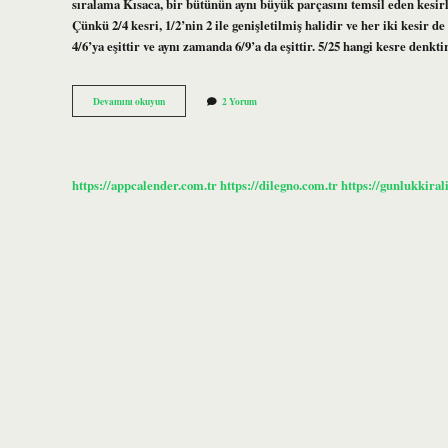
sıralama Kısaca, bir bütünün aynı büyük parçasını temsil eden kesirle
Çünkü 2/4 kesri, 1/2’nin 2 ile genişletilmiş halidir ve her iki kesir d
4/6’ya eşittir ve aynı zamanda 6/9’a da eşittir. 5/25 hangi kesre denk
Denk
Devamını okuyun
2 Yorum
Kesir
Ne
Demek
https://appcalender.com.tr
https://dilegno.com.tr
https://gunlukkiral